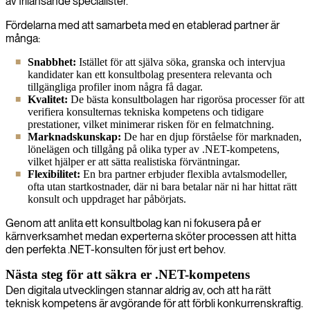
av frilansande specialister.
Fördelarna med att samarbeta med en etablerad partner är
många:
Snabbhet:
Istället för att själva söka, granska och intervjua
kandidater kan ett konsultbolag presentera relevanta och
tillgängliga profiler inom några få dagar.
Kvalitet:
De bästa konsultbolagen har rigorösa processer för att
verifiera konsulternas tekniska kompetens och tidigare
prestationer, vilket minimerar risken för en felmatchning.
Marknadskunskap:
De har en djup förståelse för marknaden,
lönelägen och tillgång på olika typer av .NET-kompetens,
vilket hjälper er att sätta realistiska förväntningar.
Flexibilitet:
En bra partner erbjuder flexibla avtalsmodeller,
ofta utan startkostnader, där ni bara betalar när ni har hittat rätt
konsult och uppdraget har påbörjats.
Genom att anlita ett konsultbolag kan ni fokusera på er
kärnverksamhet medan experterna sköter processen att hitta
den perfekta .NET-konsulten för just ert behov.
Nästa steg för att säkra er .NET-kompetens
Den digitala utvecklingen stannar aldrig av, och att ha rätt
teknisk kompetens är avgörande för att förbli konkurrenskraftig.