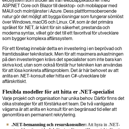
ekosystem som stöder allt från webbapplikationer med
ASP.NET Core och Blazor till desktop- och mobilappar med
MAUI och molntjänster i Azure. Dess plattformsoberoende
natur gör det möjligt att bygga lösningar som fungerar sömlöst
över Windows, macOS och Linux. C#, som är det primära
språket för .NET, är känt för sin säkerhet, prestanda och
moderna syntax, vilket gör det till ett favoritval för utvecklare
som bygger komplexa affärssystem.
För ett företag innebär detta en investering i en beprövad och
framtidssäker teknikstack. Men för att maximera avkastningen
på den investeringen krävs det specialister som inte bara kan
skriva kod, utan som också förstår hur tekniken kan användas
för att lösa konkreta affärsproblem. Det är här behovet av att
anlita en .NET-konsult eller hitta en C#-utvecklare blir
affärskritiskt.
Flexibla modeller för att hitta er .NET-specialist
Varje projekt och organisation har unika behov. Därför finns det
olika strategier för att förstärka ert team. De två vanligaste
vägarna är att anlita en konsult för en begränsad tid eller att
genomföra en permanent rekrytering.
.NET-bemanning och resurskonsulter:
Att hyra in .NET-