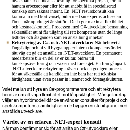
utvecklare är en idealisk lösning för specifika projekt, för att
hantera arbetstoppar eller för att snabbt få in specialiserad
kunskap som saknas internt. En .NET resurskonsult kan
komma in med kort varsel, bidra med sin expertis och sedan
lämna när uppdraget är slutfört. Detta ger maximal flexibilitet
och kostnadskontroll. Processen med C#-utvecklare bemanning
säkerställer att ni får tillgång till rätt kompetens utan de långa
ledtider och åtaganden som en anställning innebär.
Rekrytering av C#- och .NET-utvecklare:
När behovet är
långsiktigt och ni vill bygga upp er interna kompetens är det
rätt väg att gå att anställa en .NET-utvecklare. En permanent
medarbetare blir en del av er kultur, bidrar till
kunskapsöverföring och växer med företaget. En framgångsrik
.NET-utvecklare rekrytering kräver dock en gedigen process
för att säkerställa att kandidaten inte bara har rätt tekniska
färdigheter, utan även passar in i teamet och företagskulturen.
Valet mellan att hyra en C#-programmerare och att rekrytera
handlar om att väga flexibilitet mot långsiktighet. Många företag
väljer en hybridmodell där de använder konsulter för projekt och
spetskompetens, samtidigt som de bygger en stabil grund med
anställda utvecklare.
Värdet av en erfaren .NET-expert konsult
När man bestämmer sig för att anlita en C#-utvecklare eller