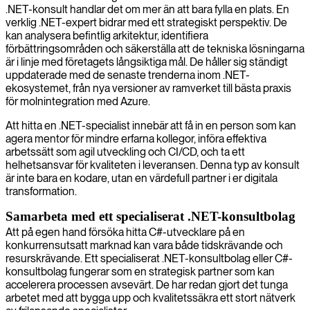
.NET-konsult handlar det om mer än att bara fylla en plats. En
verklig .NET-expert bidrar med ett strategiskt perspektiv. De
kan analysera befintlig arkitektur, identifiera
förbättringsområden och säkerställa att de tekniska lösningarna
är i linje med företagets långsiktiga mål. De håller sig ständigt
uppdaterade med de senaste trenderna inom .NET-
ekosystemet, från nya versioner av ramverket till bästa praxis
för molnintegration med Azure.
Att hitta en .NET-specialist innebär att få in en person som kan
agera mentor för mindre erfarna kollegor, införa effektiva
arbetssätt som agil utveckling och CI/CD, och ta ett
helhetsansvar för kvaliteten i leveransen. Denna typ av konsult
är inte bara en kodare, utan en värdefull partner i er digitala
transformation.
Samarbeta med ett specialiserat .NET-konsultbolag
Att på egen hand försöka hitta C#-utvecklare på en
konkurrensutsatt marknad kan vara både tidskrävande och
resurskrävande. Ett specialiserat .NET-konsultbolag eller C#-
konsultbolag fungerar som en strategisk partner som kan
accelerera processen avsevärt. De har redan gjort det tunga
arbetet med att bygga upp och kvalitetssäkra ett stort nätverk