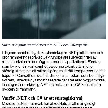
.NET/C# systemutveckling
Säkra er digitala framtid med rätt .NET- och C#-expertis
Vi levererar expert .NET/C#-utvecklare som bygger robusta och
I dagens snabbrörliga tekniklandskap är .NET-plattformen och
skalbara mjukvarulösningar perfekt anpassade efter dina unika
programmeringsspråket C# grundpelare i utvecklingen av
verksamhetsbehov.
robusta, skalbara och högpresterande applikationer. Företag
som bygger sin verksamhet på denna teknik står inför en
ständig utmaning: att säkra tillgången till rätt kompetens vid rätt
tidpunkt. Oavsett om det handlar om att modernisera befintliga
system, utveckla nya molnbaserade tjänster eller bygga mobila
lösningar, är en skicklig .NET-utvecklare eller C#-konsult ofta
nyckeln till framgång.
Varför .NET och C# är ett strategiskt val
Microsofts .NET-ramverk har utvecklats till ett mångsidigt