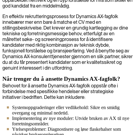
opparbeidet nettverk og en dyp forståelse for hva som skiller en
god kandidat fra en middelmådig.
En effektiv rekrutteringsprosess for Dynamics AX-fagfolk
innebærer mer enn bare å matche et CV med en
stillingsbeskrivelse. Det krever en grundig kartlegging av dine
tekniske og forretningsmessige behov, etterfulgt av en
målrettet søke- og screeningprosess for å identifisere
kandidater med riktig kombinasjon av teknisk dybde,
funksjonell forståelse og bransjeerfaring. Ved å benytte seg av
Dynamics AX-konsulenttjenester gjennom en slik partner, sikrer
du at du får presentert kandidater som er kvalitetssikret og
genuint interessert i din utfordring.
Når trenger du å ansette Dynamics AX-fagfolk?
Behovet for å ansette Dynamics AX-fagfolk oppstår ofte i
forbindelse med spesifikke hendelser eller strategiske
initiativer i bedriften. Dette kan inkludere:
Systemoppgraderinger eller vedlikehold: Sikre en smidig
overgang og minimal nedetid.
Implementering av nye moduler: Utvide bruken av AX til nye
forretningsområder.
Ytelsesproblemer: Diagnostisere og løse flaskehalser som
påvirker brukeropplevelsen.