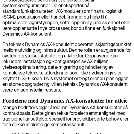
systemkonfigurasjoner. De er eksperter på
standardfunksjonaliteten i AX-moduler som finans, logistikk
(SCM), produksjon eller handel. Trenger du hjelp til å
optimalisere lagerstyringen, sette opp en ny juridisk enhet eller
lære opp ansatte i nye prosesser, bør du finne en funksjonell
Dynamics AX-konsulent.
En teknisk Dynamics AX-konsulent opererer i skjæringspunktet
mellom utvikling og infrastruktur. Denne rollen er avgjørende for
systemets ytelse, stabilitet og arkitektur. Oppgavene kan
inkludere installasjon og konfigurasjon av AX-miljøer,
ytelsesoptimalisering, data-migrering og håndtering av
komplekse tekniske utfordringer som ikke nødvendigvis er
knyttet til X++-kode. Hvis systemet er tregt eller du planlegger
en større oppgradering, vil en teknisk Dynamics AX-konsulent
være en uunnværlig ressurs.
Fordelene med Dynamics AX-konsulenter for utleie
Mange bedrifter velger å leie inn Dynamics AX-konsulenter på
kontraktbasis. Dette gir en rekke fordeler sammenlignet med
tradisjonell ansettelse, spesielt for prosjektbaserte behov eller
for å dekke midlertidige kompetansehull.