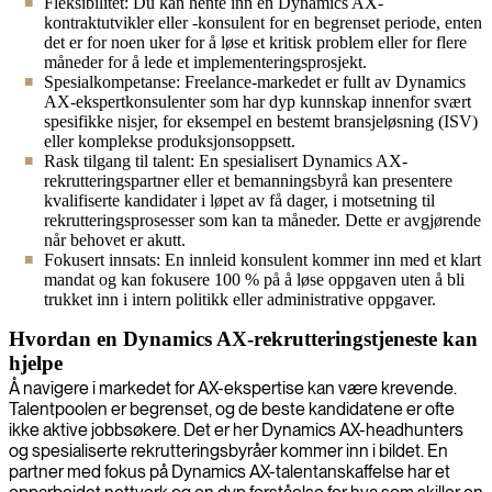
Fleksibilitet: Du kan hente inn en Dynamics AX-
kontraktutvikler eller -konsulent for en begrenset periode, enten
det er for noen uker for å løse et kritisk problem eller for flere
måneder for å lede et implementeringsprosjekt.
Spesialkompetanse: Freelance-markedet er fullt av Dynamics
AX-ekspertkonsulenter som har dyp kunnskap innenfor svært
spesifikke nisjer, for eksempel en bestemt bransjeløsning (ISV)
eller komplekse produksjonsoppsett.
Rask tilgang til talent: En spesialisert Dynamics AX-
rekrutteringspartner eller et bemanningsbyrå kan presentere
kvalifiserte kandidater i løpet av få dager, i motsetning til
rekrutteringsprosesser som kan ta måneder. Dette er avgjørende
når behovet er akutt.
Fokusert innsats: En innleid konsulent kommer inn med et klart
mandat og kan fokusere 100 % på å løse oppgaven uten å bli
trukket inn i intern politikk eller administrative oppgaver.
Hvordan en Dynamics AX-rekrutteringstjeneste kan
hjelpe
Å navigere i markedet for AX-ekspertise kan være krevende.
Talentpoolen er begrenset, og de beste kandidatene er ofte
ikke aktive jobbsøkere. Det er her Dynamics AX-headhunters
og spesialiserte rekrutteringsbyråer kommer inn i bildet. En
partner med fokus på Dynamics AX-talentanskaffelse har et