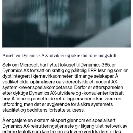
Dynamics AX 2012 utvikling
Ansett en Dynamics AX-utvikler og sikre din forretningsdrift
Vi leverer spesialisert ekspertise innen Dynamics AX 2012-
Selv om Microsoft har flyttet fokuset til Dynamics 365, er
utvikling, og hjelper deg med å maksimere systemeffektiviteten og
Dynamics AX fortsatt en kraftig og pålitelig ERP-løsning som er
effektivisere driften for bærekraftig forretningsvekst.
dypt integrert i kjernevirksomheten til mange selskaper. Å
vedlikeholde, optimalisere og videreutvikle et modent AX-
system krever spesialkompetanse. Derfor er etterspørselen
etter dyktige Dynamics AX-utviklere og -konsulenter fortsatt
høy. Å finne og ansette de rette fagpersonene kan være en
utfordring, men det er avgjørende for å sikre systemets
stabilitet og bedriftens fortsatte suksess.
Å engasjere en ekstern ekspert gjennom en spesialisert
Dynamics AX-rekrutteringstjeneste gir tilgang til et nettverk av
erfarne fagfolk som kan tre inn og levere verdi fra første dag.