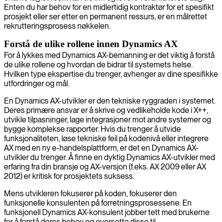
Enten du har behov for en midlertidig kontraktør for et spesifikt
prosjekt eller ser etter en permanent ressurs, er en målrettet
rekrutteringsprosess nøkkelen.
Forstå de ulike rollene innen Dynamics AX
For å lykkes med Dynamics AX-bemanning er det viktig å forstå
de ulike rollene og hvordan de bidrar til systemets helse.
Hvilken type ekspertise du trenger, avhenger av dine spesifikke
utfordringer og mål.
En Dynamics AX-utvikler er den tekniske ryggraden i systemet.
Deres primære ansvar er å skrive og vedlikeholde kode i X++,
utvikle tilpasninger, lage integrasjoner mot andre systemer og
bygge komplekse rapporter. Hvis du trenger å utvide
funksjonaliteten, løse tekniske feil på kodenivå eller integrere
AX med en ny e-handelsplattform, er det en Dynamics AX-
utvikler du trenger. Å finne en dyktig Dynamics AX-utvikler med
erfaring fra din bransje og AX-versjon (f.eks. AX 2009 eller AX
2012) er kritisk for prosjektets suksess.
Mens utvikleren fokuserer på koden, fokuserer den
funksjonelle konsulenten på forretningsprosessene. En
funksjonell Dynamics AX-konsulent jobber tett med brukerne
for å forstå deres behov og oversette disse til