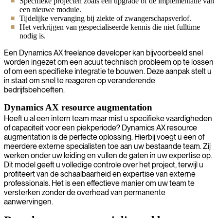
Specifieke projecten zoals een upgrade of de implementatie van
een nieuwe module.
Tijdelijke vervanging bij ziekte of zwangerschapsverlof.
Het verkrijgen van gespecialiseerde kennis die niet fulltime
nodig is.
Een Dynamics AX freelance developer kan bijvoorbeeld snel
worden ingezet om een acuut technisch probleem op te lossen
of om een specifieke integratie te bouwen. Deze aanpak stelt u
in staat om snel te reageren op veranderende
bedrijfsbehoeften.
Dynamics AX resource augmentation
Heeft u al een intern team maar mist u specifieke vaardigheden
of capaciteit voor een piekperiode? Dynamics AX resource
augmentation is de perfecte oplossing. Hierbij voegt u een of
meerdere externe specialisten toe aan uw bestaande team. Zij
werken onder uw leiding en vullen de gaten in uw expertise op.
Dit model geeft u volledige controle over het project, terwijl u
profiteert van de schaalbaarheid en expertise van externe
professionals. Het is een effectieve manier om uw team te
versterken zonder de overhead van permanente
aanwervingen.