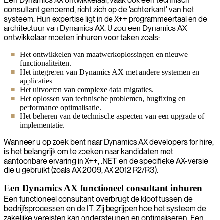
Een Dynamics AX ontwikkelaar, vaak ook een technisch
consultant genoemd, richt zich op de 'achterkant' van het
systeem. Hun expertise ligt in de X++ programmeertaal en de
architectuur van Dynamics AX. U zou een Dynamics AX
ontwikkelaar moeten inhuren voor taken zoals:
Het ontwikkelen van maatwerkoplossingen en nieuwe
functionaliteiten.
Het integreren van Dynamics AX met andere systemen en
applicaties.
Het uitvoeren van complexe data migraties.
Het oplossen van technische problemen, bugfixing en
performance optimalisatie.
Het beheren van de technische aspecten van een upgrade of
implementatie.
Wanneer u op zoek bent naar Dynamics AX developers for hire,
is het belangrijk om te zoeken naar kandidaten met
aantoonbare ervaring in X++, .NET en de specifieke AX-versie
die u gebruikt (zoals AX 2009, AX 2012 R2/R3).
Een Dynamics AX functioneel consultant inhuren
Een functioneel consultant overbrugt de kloof tussen de
bedrijfsprocessen en de IT. Zij begrijpen hoe het systeem de
zakelijke vereisten kan ondersteunen en optimaliseren. Een