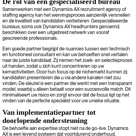
De rol van een gespecialiseerd bureau
Samenwerken met een Dynamics AX recruitment agency of
staffing agency kan het wervingsproces aanzienlijk versnellen
en de kwaliteit van kandidaten verbeteren. Gespecialiseerde
bureaus, soms ook Dynamics AX headhunters genoemd,
beschikken over een uitgebreid netwerk van vooraf
gescreende professionals.
Een goede partner begrijpt de nuances tussen een technisch
en functioneel consultant en kan uw behoeften snel vertalen
naar de juiste kandidaat. Zij nemen het zoek- en selectieproces
uit handen, zodat u zich kunt concentreren op uw
kernactiviteiten. Door hun focus op de nichemarkt kunnen zij
kandidaten presenteren die u via andere kanalen niet zou
vinden. De sleutel is een partner die werkt met een transparant
model, waarbij u alleen betaalt voor een succesvolle match. Dit
minimaliseert uw risico en zorgt ervoor dat de focus ligt op het
vinden van de perfecte specialist voor uw unieke situatie.
Van implementatiepartner tot
doorlopende ondersteuning
De behoefte aan expertise stopt niet na de go-live. Dynamics
AX is een levend systeem dat voortdurend onderhoud,