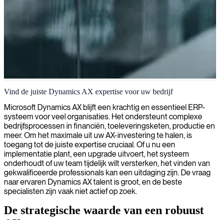
Dynamics AX 2012 ontwikkeling
Vind de juiste Dynamics AX expertise voor uw bedrijf
Wij leveren gespecialiseerde expertise in Dynamics AX 2012-
Microsoft Dynamics AX blijft een krachtig en essentieel ERP-
ontwikkeling, waarmee wij u helpen de systeemefficiëntie te
systeem voor veel organisaties. Het ondersteunt complexe
maximaliseren en bedrijfsprocessen te stroomlijnen voor duurzame
bedrijfsprocessen in financiën, toeleveringsketen, productie en
bedrijfsgroei.
meer. Om het maximale uit uw AX-investering te halen, is
toegang tot de juiste expertise cruciaal. Of u nu een
implementatie plant, een upgrade uitvoert, het systeem
onderhoudt of uw team tijdelijk wilt versterken, het vinden van
gekwalificeerde professionals kan een uitdaging zijn. De vraag
naar ervaren Dynamics AX talent is groot, en de beste
specialisten zijn vaak niet actief op zoek.
De strategische waarde van een robuust