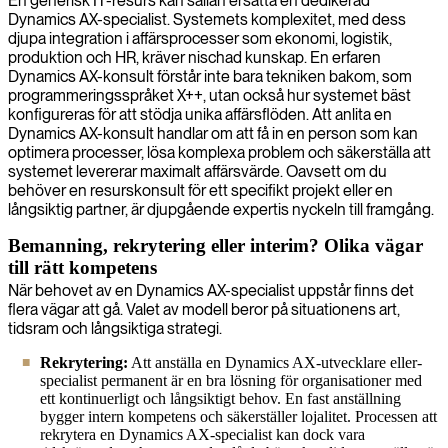
En generisk IT-resurs kan sällan ersätta en dedikerad
Dynamics AX-specialist. Systemets komplexitet, med dess
djupa integration i affärsprocesser som ekonomi, logistik,
produktion och HR, kräver nischad kunskap. En erfaren
Dynamics AX-konsult förstår inte bara tekniken bakom, som
programmeringsspråket X++, utan också hur systemet bäst
konfigureras för att stödja unika affärsflöden. Att anlita en
Dynamics AX-konsult handlar om att få in en person som kan
optimera processer, lösa komplexa problem och säkerställa att
systemet levererar maximalt affärsvärde. Oavsett om du
behöver en resurskonsult för ett specifikt projekt eller en
långsiktig partner, är djupgående expertis nyckeln till framgång.
Bemanning, rekrytering eller interim? Olika vägar
till rätt kompetens
När behovet av en Dynamics AX-specialist uppstår finns det
flera vägar att gå. Valet av modell beror på situationens art,
tidsram och långsiktiga strategi.
Rekrytering:
Att anställa en Dynamics AX-utvecklare eller-
specialist permanent är en bra lösning för organisationer med
ett kontinuerligt och långsiktigt behov. En fast anställning
bygger intern kompetens och säkerställer lojalitet. Processen att
rekrytera en Dynamics AX-specialist kan dock vara