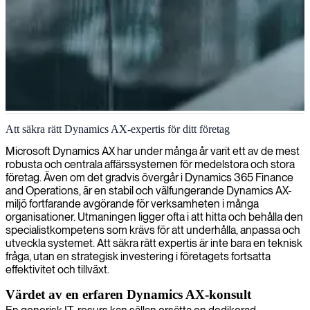
Utveckling i Dynamics AX 2012
Att säkra rätt Dynamics AX-expertis för ditt företag
Vi levererar specialistkompetens inom Dynamics AX 2012-
Microsoft Dynamics AX har under många år varit ett av de mest
utveckling och hjälper dig att maximera systemeffektiviteten och
robusta och centrala affärssystemen för medelstora och stora
effektivisera verksamheten för en hållbar affärstillväxt.
företag. Även om det gradvis övergår i Dynamics 365 Finance
and Operations, är en stabil och välfungerande Dynamics AX-
miljö fortfarande avgörande för verksamheten i många
organisationer. Utmaningen ligger ofta i att hitta och behålla den
specialistkompetens som krävs för att underhålla, anpassa och
utveckla systemet. Att säkra rätt expertis är inte bara en teknisk
fråga, utan en strategisk investering i företagets fortsatta
effektivitet och tillväxt.
Värdet av en erfaren Dynamics AX-konsult