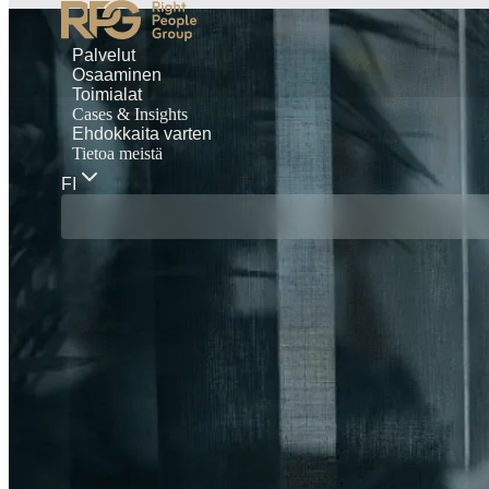
Palvelut
Osaaminen
Toimialat
Cases & Insights
Ehdokkaita varten
Tietoa meistä
FI