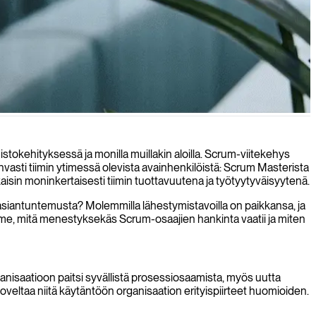
stotuotteiden toimituksen.
okehityksessä ja monilla muillakin aloilla. Scrum-viitekehys
ahvasti tiimin ytimessä olevista avainhenkilöistä: Scrum Masterista
aisin moninkertaisesti tiimin tuottavuutena ja työtyytyväisyytenä.
 asiantuntemusta? Molemmilla lähestymistavoilla on paikkansa, ja
elemme, mitä menestyksekäs Scrum-osaajien hankinta vaatii ja miten
ganisaatioon paitsi syvällistä prosessiosaamista, myös uutta
veltaa niitä käytäntöön organisaation erityispiirteet huomioiden.