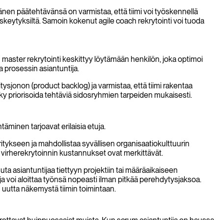
änen päätehtävänsä on varmistaa, että tiimi voi työskennellä
keskeytyksiltä. Samoin kokenut agile coach rekrytointi voi tuoda
master rekrytointi keskittyy löytämään henkilön, joka optimoi
prosessin asiantuntija.
sjonon (product backlog) ja varmistaa, että tiimi rakentaa
yky priorisoida tehtäviä sidosryhmien tarpeiden mukaisesti.
äminen tarjoavat erilaisia etuja.
ritykseen ja mahdollistaa syvällisen organisaatiokulttuurin
ja virherekrytoinnin kustannukset ovat merkittävät.
 asiantuntijaa tiettyyn projektiin tai määräaikaiseen
a voi aloittaa työnsä nopeasti ilman pitkää perehdytysjaksoa.
n uutta näkemystä tiimin toimintaan.