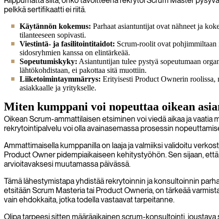
Riippumatta siitä, onko tavoitteena rekrytoi Scrum Master pysyväs
pelkkä sertifikaatti ei riitä.
Käytännön kokemus:
Parhaat asiantuntijat ovat nähneet ja koken
tilanteeseen sopivasti.
Viestintä- ja fasilitointitaidot:
Scrum-roolit ovat pohjimmiltaan ih
sidosryhmien kanssa on elintärkeää.
Sopeutumiskyky:
Asiantuntijan tulee pystyä sopeutumaan organi
lähtökohdistaan, ei pakottaa sitä muottiin.
Liiketoimintaymmärrys:
Erityisesti Product Ownerin roolissa, 
asiakkaalle ja yritykselle.
Miten kumppani voi nopeuttaa oikean asia
Oikean Scrum-ammattilaisen etsiminen voi viedä aikaa ja vaatia mer
rekrytointipalvelu voi olla avainasemassa prosessin nopeuttami
Ammattimaisella kumppanilla on laaja ja valmiiksi validoitu verkost
Product Owner pidempiaikaiseen kehitystyöhön. Sen sijaan, että käy
arvioitavaksesi muutamassa päivässä.
Tämä lähestymistapa yhdistää rekrytoinnin ja konsultoinnin parha
etsitään Scrum Masteria tai Product Owneria, on tärkeää varmistaa
vain ehdokkaita, jotka todella vastaavat tarpeitanne.
Olipa tarpeesi sitten määräaikainen scrum-konsultointi, joustava