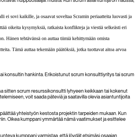
 erottavat huippuosaajat muista. Kun scrum asiantuntija on haussa,
i ei sovi kaikille, ja osaavat soveltaa Scramin periaatteita luovasti ja
ä oikeita kysymyksiä, ratkaista konflikteja ja viestiä selkeästi eri
oon. Hänen tehtävänsä on auttaa tiimiä kehittymään omista
teita. Tämä auttaa tekemään päätöksiä, jotka tuottavat aitoa arvoa
ai konsultin hankinta. Erikoistunut scrum konsulttiyritys tai scrum
aussa sitten scrum resurssikonsultti lyhyeen keikkaan tai kokenut
emiseen, voit saada päteviä ja saatavilla olevia asiantuntijoita
i päättää yhteistyön kestosta projektin tarpeiden mukaan. Kun
tuuriin. Oikea kumppani ymmärtää nämä vaatimukset ja esittelee
ntunteva kumppani varmistaa, että löydät etsimäsi osaajan