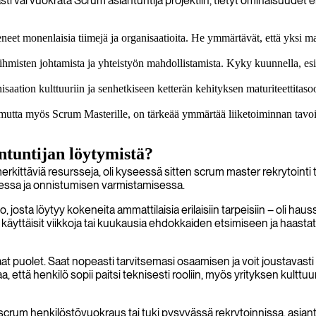
ti vai vuokrata Scrum asiantuntija projektiin, tietyt ominaisuudet
eet monenlaisia tiimejä ja organisaatioita. He ymmärtävät, että yksi mall
misten johtamista ja yhteistyön mahdollistamista. Kyky kuunnella, esittä
saation kulttuuriin ja senhetkiseen ketterän kehityksen maturiteettitas
mutta myös Scrum Masterille, on tärkeää ymmärtää liiketoiminnan tavoit
ntuntijan löytymistä?
kittäviä resursseja, oli kyseessä sitten scrum master rekrytointi t
sessa ja onnistumisen varmistamisessa.
o, josta löytyy kokeneita ammattilaisia erilaisiin tarpeisiin – oli h
ttäisit viikkoja tai kuukausia ehdokkaiden etsimiseen ja haastattel
at puolet. Saat nopeasti tarvitsemasi osaamisen ja voit joustavast
, että henkilö sopii paitsi teknisesti rooliin, myös yrityksen kult
 scrum henkilöstövuokraus tai tuki pysyvässä rekrytoinnissa, asia