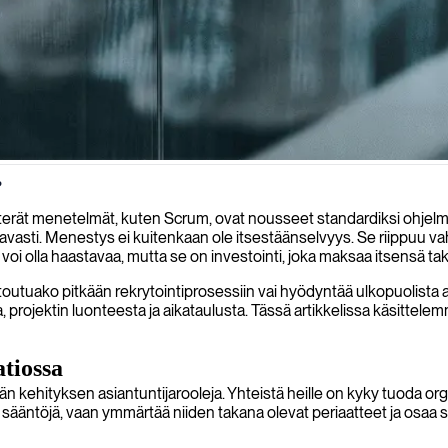
?
skykyä, varmistaen tehokkaan ja iteratiivisen korkealaatuisten ohjelmi
rät menetelmät, kuten Scrum, ovat nousseet standardiksi ohjelmist
ustavasti. Menestys ei kuitenkaan ole itsestäänselvyys. Se riippuu v
voi olla haastavaa, mutta se on investointi, joka maksaa itsensä tak
sitoutuako pitkään rekrytointiprosessiin vai hyödyntää ulkopuolista
sta, projektin luonteesta ja aikataulusta. Tässä artikkelissa käsitt
atiossa
n kehityksen asiantuntijarooleja. Yhteistä heille on kyky tuoda or
ääntöjä, vaan ymmärtää niiden takana olevat periaatteet ja osaa so