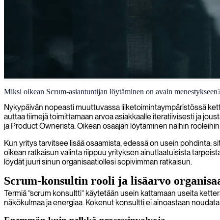
Scrum-ohjelmistokehitys
Miksi oikean Scrum-asiantuntijan löytäminen on avain menestykseen
Tarjoamme scrum-kehitysosaamista tehostamaan ketterän tiimisi suoritu
Nykypäivän nopeasti muuttuvassa liiketoimintaympäristössä kette
auttaa tiimejä toimittamaan arvoa asiakkaalle iteratiivisesti ja jo
ja Product Ownerista. Oikean osaajan löytäminen näihin rooleihin 
Kun yritys tarvitsee lisää osaamista, edessä on usein pohdinta: 
oikean ratkaisun valinta riippuu yrityksen ainutlaatuisista tarpei
löydät juuri sinun organisaatiollesi sopivimman ratkaisun.
Scrum-konsultin rooli ja lisäarvo organisa
Termiä ”scrum konsultti” käytetään usein kattamaan useita ketterä
näkökulmaa ja energiaa. Kokenut konsultti ei ainoastaan noudata s