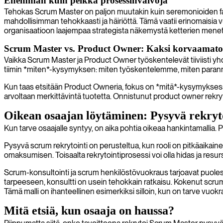
Enemmän kuin pelkkä prosessinvalvoja
Tehokas Scrum Master on paljon muutakin kuin seremonioiden fasili
mahdollisimman tehokkaasti ja häiriöttä. Tämä vaatii erinomaisia vu
organisaatioon laajempaa strategista näkemystä ketterien menete
Scrum Master vs. Product Owner: Kaksi korvaamaton
Vaikka Scrum Master ja Product Owner työskentelevät tiiviisti yh
tiimin *miten*-kysymyksen: miten työskentelemme, miten parann
Kun taas etsitään Product Owneria, fokus on *mitä*-kysymyksessä.
arvoltaan merkittävintä tuotetta. Onnistunut product owner rekryto
Oikean osaajan löytäminen: Pysyvä rekrytoi
Kun tarve osaajalle syntyy, on aika pohtia oikeaa hankintamallia.
Pysyvä scrum rekrytointi on perusteltua, kun rooli on pitkäaikaine
omaksumisen. Toisaalta rekrytointiprosessi voi olla hidas ja resurs
Scrum-konsultointi ja scrum henkilöstövuokraus tarjoavat puolest
tarpeeseen, konsultti on usein tehokkain ratkaisu. Kokenut scrum
Tämä malli on ihanteellinen esimerkiksi silloin, kun on tarve vuo
Mitä etsiä, kun osaaja on haussa?