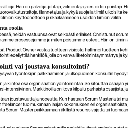
toija. Hän on palvelija-johtaja, valmentaja ja esteiden poistaja. H
orovaikutustaitoja, tilannetajua ja kykyä suojella tiimiä ulkoisilta 
lmien käyttöönottoon ja skaalaamiseen useiden tiimien välillä.
ta roolia
dessä, heidän vastuunsa ovat selkeästi erilaiset. Onnistunut scrum 
amme prosessejamme ja miten poistamme esteet. Hän on tiimin ja 
 Product Owner vastaa tuotteen visiosta, hallinnoi tuotteen kehity
inti edellyttää henkilöä, jolla on vahva liiketoimintaymmärrys ja k
nti vai joustava konsultointi?
 Pysyvän työntekijän palkkaaminen ja ulkopuolisen konsultin hyödynt
n ja kiinteä osa organisaation ydintoimintaa. Se sitouttaa osaajan y
si-intensiivinen. Markkinoilla on kova kilpailu parhaista osaajista, 
aan joustavuutta ja nopeutta. Kun haetaan Scrum Masteria tai muuta
 freelancer tuo mukanaan laajan kokemuksen eri organisaatioista j
krata Scrum Master paikkaamaan äkillistä resurssivajetta tai tuomaa