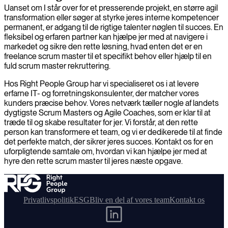
Uanset om I står over for et presserende projekt, en større agil
transformation eller søger at styrke jeres interne kompetencer
permanent, er adgang til de rigtige talenter nøglen til succes. En
fleksibel og erfaren partner kan hjælpe jer med at navigere i
markedet og sikre den rette løsning, hvad enten det er en
freelance scrum master til et specifikt behov eller hjælp til en
fuld scrum master rekruttering.
Hos Right People Group har vi specialiseret os i at levere
erfarne IT- og forretningskonsulenter, der matcher vores
kunders præcise behov. Vores netværk tæller nogle af landets
dygtigste Scrum Masters og Agile Coaches, som er klar til at
træde til og skabe resultater for jer. Vi forstår, at den rette
person kan transformere et team, og vi er dedikerede til at finde
det perfekte match, der sikrer jeres succes. Kontakt os for en
uforpligtende samtale om, hvordan vi kan hjælpe jer med at
hyre den rette scrum master til jeres næste opgave.
Privatlivspolitik
ESG
Bliv en del af vores team
Kontakt os