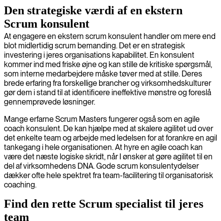
Den strategiske værdi af en ekstern
Scrum konsulent
At engagere en ekstern scrum konsulent handler om mere end
blot midlertidig scrum bemanding. Det er en strategisk
investering i jeres organisations kapabilitet. En konsulent
kommer ind med friske øjne og kan stille de kritiske spørgsmål,
som interne medarbejdere måske tøver med at stille. Deres
brede erfaring fra forskellige brancher og virksomhedskulturer
gør dem i stand til at identificere ineffektive mønstre og foreslå
gennemprøvede løsninger.
Mange erfarne Scrum Masters fungerer også som en agile
coach konsulent. De kan hjælpe med at skalere agilitet ud over
det enkelte team og arbejde med ledelsen for at forankre en agil
tankegang i hele organisationen. At hyre en agile coach kan
være det næste logiske skridt, når I ønsker at gøre agilitet til en
del af virksomhedens DNA. Gode scrum konsulentydelser
dækker ofte hele spektret fra team-facilitering til organisatorisk
coaching.
Find den rette Scrum specialist til jeres
team