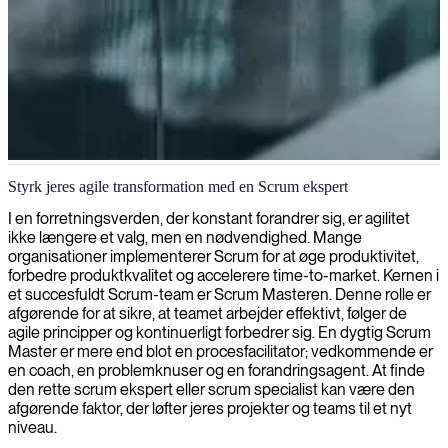
Scrum softwareudvikling
Styrk jeres agile transformation med en Scrum ekspert
Vi leverer scrumudviklings-ekspertise for at forbedre dit agile teams
I en forretningsverden, der konstant forandrer sig, er agilitet
præstation, hvilket sikrer effektiv og iterativ levering af
ikke længere et valg, men en nødvendighed. Mange
softwareprodukter af høj kvalitet.
organisationer implementerer Scrum for at øge produktivitet,
forbedre produktkvalitet og accelerere time-to-market. Kernen i
et succesfuldt Scrum-team er Scrum Masteren. Denne rolle er
afgørende for at sikre, at teamet arbejder effektivt, følger de
agile principper og kontinuerligt forbedrer sig. En dygtig Scrum
Master er mere end blot en procesfacilitator; vedkommende er
en coach, en problemknuser og en forandringsagent. At finde
den rette scrum ekspert eller scrum specialist kan være den
afgørende faktor, der løfter jeres projekter og teams til et nyt
niveau.