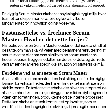
kultur for at kunne bygge bro mellem udviklingsteamet og
resten af virksomheden og derved sikre alignment og support.
En dygtig Scrum Master skaber et psykologisk trygt miljø, hvor
teamet tør eksperimentere, fejle og lære, hvilket er
fundamentet for innovation og høj ydeevne.
Fastansættelse vs. freelance Scrum
Master: Hvad er det rette for jer?
Når behovet for en Scrum Master opstår, er det næste skridt at
beslutte, om man skal gå vejen med permanent rekruttering af
scrum master eller om man skal hyre en scrum master på
freelancebasis. Begge modeller har deres fordele, og det rette
valg afhænger af jeres specifikke situation og strategiske mål.
Fordelene ved at ansætte en Scrum Master
At ansætte en scrum master til en fast stilling er ofte den rigtige
løsning for virksomheder, der har en langsigtet agil strategi og
stabile teams. En fastansat medarbejder bliver en integreret del
af virksomhedskulturen og opbygger over tid en dybdegående
viden om forretningen, produkterne og de interne processer.
Dette kan skabe en stærk kontinuitet og loyalitet, som er
værdifuld for den langsigtede udvikling af jeres agile modenhed.