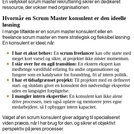
En vellykket scrum master rekruttering sikrer en dedikeret
ressource, der vokser med organisationen.
Hvornår en Scrum Master konsulent er den ideelle
løsning
I mange tilfælde er en scrum master konsulent eller en
freelance scrum master en mere strategisk og fleksibel løsning.
En konsulent er ideel, når:
I har et akut behov:
En
scrum freelancer
kan ofte starte med
meget kort varsel og sikre, at projektet ikke mister momentum.
I står over for en agil transition:
En ekstern ekspert kan
medbringe værdifuld erfaring fra andre organisationer og
fungere som en katalysator for forandring, fri af intern politik.
I har et tidsafgrænset projekt:
Til projekter med en defineret
start- og slutdato giver en konsulent den nødvendige ekspertise
uden en langsigtet forpligtelse.
I mangler intern ekspertise:
En konsulent kan ikke alene
drive processen, men også oplære og mentorere jeres egne
medarbejdere, så I opbygger intern kapacitet.
Valget af en scrum konsulent giver adgang til specialiseret
viden præcis, når I har brug for den, og sikrer et objektivt
perspektiv på jeres processer.