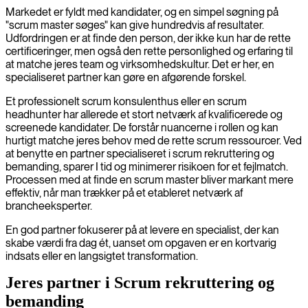
Markedet er fyldt med kandidater, og en simpel søgning på
"scrum master søges" kan give hundredvis af resultater.
Udfordringen er at finde den person, der ikke kun har de rette
certificeringer, men også den rette personlighed og erfaring til
at matche jeres team og virksomhedskultur. Det er her, en
specialiseret partner kan gøre en afgørende forskel.
Et professionelt scrum konsulenthus eller en scrum
headhunter har allerede et stort netværk af kvalificerede og
screenede kandidater. De forstår nuancerne i rollen og kan
hurtigt matche jeres behov med de rette scrum ressourcer. Ved
at benytte en partner specialiseret i scrum rekruttering og
bemanding, sparer I tid og minimerer risikoen for et fejlmatch.
Processen med at finde en scrum master bliver markant mere
effektiv, når man trækker på et etableret netværk af
brancheeksperter.
En god partner fokuserer på at levere en specialist, der kan
skabe værdi fra dag ét, uanset om opgaven er en kortvarig
indsats eller en langsigtet transformation.
Jeres partner i Scrum rekruttering og
bemanding