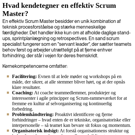
Hvad kendetegner en effektiv Scrum
Master?
En effektiv Scrum Master besidder en unik kombination af
teknisk procesforståelse og stærke menneskelige
færdigheder. Det handler ikke kun om at afholde daglige stand-
ups, sprintplanlægning og retrospectives. En sand scrum
specialist fungerer som en "servant leader", der sætter teamets
behov først og arbejder utrætteligt på at fjerne enhver
forhindring, der står i vejen for deres fremskridt.
Kernekompetencerne omfatter:
Facilitering:
Evnen til at lede møder og workshops på en
måde, der sikrer, at alle stemmer bliver hørt, og at der opnås
klare resultater.
Coaching:
At coache teammedlemmer, produktejer og
interessenter i agile principper og Scrum-rammeværket for at
fremme en kultur af selvorganisering og kontinuerlig
forbedring.
Problemhåndtering:
Proaktivt identificere og fjerne
forhindringer – hvad enten de er tekniske, organisatoriske eller
interpersonelle – så teamet kan bevare sit fokus og momentum.
Organisatorisk indsigt:
At forstå organisationens struktur og