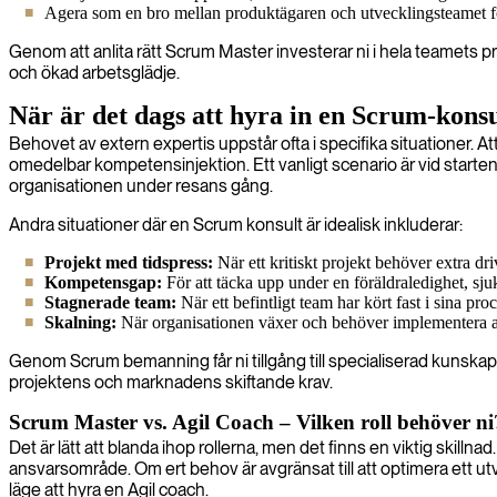
Agera som en bro mellan produktägaren och utvecklingsteamet för 
Genom att anlita rätt Scrum Master investerar ni i hela teamets p
och ökad arbetsglädje.
När är det dags att hyra in en Scrum-kons
Behovet av extern expertis uppstår ofta i specifika situationer. Att
omedelbar kompetensinjektion. Ett vanligt scenario är vid starten 
organisationen under resans gång.
Andra situationer där en Scrum konsult är idealisk inkluderar:
Projekt med tidspress:
När ett kritiskt projekt behöver extra driv
Kompetensgap:
För att täcka upp under en föräldraledighet, sju
Stagnerade team:
När ett befintligt team har kört fast i sina p
Skalning:
När organisationen växer och behöver implementera agi
Genom Scrum bemanning får ni tillgång till specialiserad kunskap 
projektens och marknadens skiftande krav.
Scrum Master vs. Agil Coach – Vilken roll behöver ni
Det är lätt att blanda ihop rollerna, men det finns en viktig skill
ansvarsområde. Om ert behov är avgränsat till att optimera ett u
läge att hyra en Agil coach.