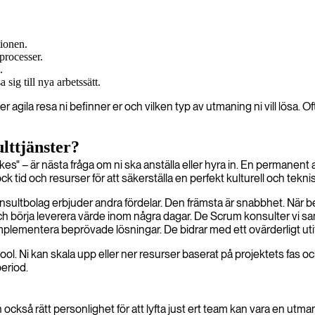
tionen.
processer.
.
sig till nya arbetssätt.
r agila resa ni befinner er och vilken typ av utmaning ni vill lösa. O
ulttjänster?
" – är nästa fråga om ni ska anställa eller hyra in. En permanent ans
 tid och resurser för att säkerställa en perfekt kulturell och tekn
konsultbolag erbjuder andra fördelar. Den främsta är snabbhet. När b
och börja leverera värde inom några dagar. De Scrum konsulter vi s
plementera beprövade lösningar. De bidrar med ett ovärderligt utifrå
tpool. Ni kan skala upp eller ner resurser baserat på projektets fas
period.
n också rätt personlighet för att lyfta just ert team kan vara en utm