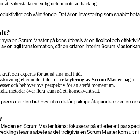
att säkerställa en tydlig och prioriterad backlog.
roduktivitet och välmående. Det är en investering som snabbt betala
ult?
 hyra en Scrum Master på konsultbasis är en flexibel och effektiv lös
av en agil transformation, där en erfaren interim Scrum Master kan 
kraft och expertis för att nå sina mål i tid.
kskrivning eller under tiden en
rekrytering av Scrum Master
pågår.
rocesser och behöver nya perspektiv för att återfå momentum.
la metoder över flera team på ett konsekvent sätt.
precis när den behövs, utan de långsiktiga åtaganden som en anställ
?
nad. Medan en Scrum Master främst fokuserar på ett eller ett par spec
tvecklingsteams arbete är det troligtvis en Scrum Master konsult n