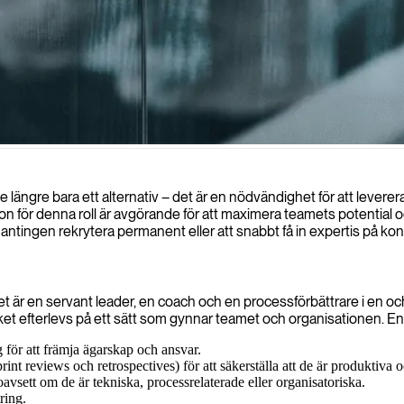
s prestanda, vilket säkerställer effektiv och iterativ leverans av mjukvar
 längre bara ett alternativ – det är en nödvändighet för att leverer
 för denna roll är avgörande för att maximera teamets potential och 
ntingen rekrytera permanent eller att snabbt få in expertis på kons
et är en servant leader, en coach och en processförbättrare i en o
ket efterlevs på ett sätt som gynnar teamet och organisationen. En
för att främja ägarskap och ansvar.
rint reviews och retrospectives) för att säkerställa att de är produktiva 
avsett om de är tekniska, processrelaterade eller organisatoriska.
ring.