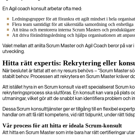
En Agil coach konsult arbetar ofta med:
Ledningsgrupper för att förankra ett agilt mindset i hela organisa
Flera team samtidigt för att säkerställa samordning och enhetliga 
Att träna och mentorera interna Scrum Masters och produktägare
Att driva förändringsledning och hjälpa organisationen att anpassa 
Valet mellan att anlita Scrum Master och Agil Coach beror på var i e
utveckling.
Hitta rätt expertis: Rekrytering eller kons
När beslutet är fattat att en ny resurs behövs – "Scrum Master sökes
stabilt behov. Processen att rekrytera en Scrum Master kräver dock
Att istället hyra in en Scrum konsult via ett specialiserat Scrum 
rekryteringsprocess ska slutföras. En konsult kan vara på plats 
utmaningar, vilket gör att de snabbt kan identifiera problem och im
Dessa Scrum konsulttjänster ger er tillgång till en flexibel exper
handlar om att få rätt kompetens, vid rätt tidpunkt, under rätt tids
Vår process för att hitta er ideala Scrum-konsult
Att hitta en Scrum Master som inte bara har rätt certifieringar uta