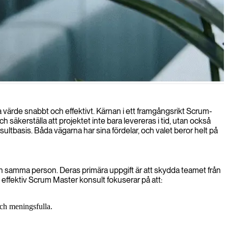
uprodukter av hög kvalitet.
a värde snabbt och effektivt. Kärnan i ett framgångsrikt Scrum-
säkerställa att projektet inte bara levereras i tid, utan också
ultbasis. Båda vägarna har sina fördelar, och valet beror helt på
ch samma person. Deras primära uppgift är att skydda teamet från
 effektiv Scrum Master konsult fokuserar på att:
och meningsfulla.