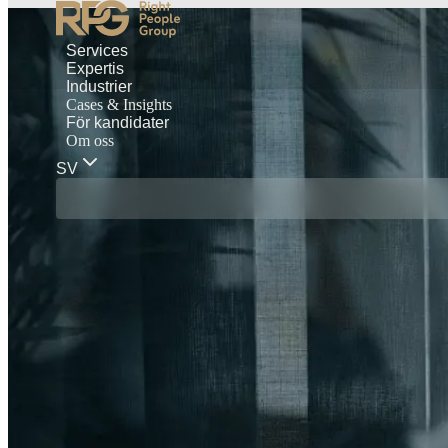
Services
Expertis
Industrier
Cases & Insights
För kandidater
Om oss
SV