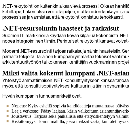
.NET-rekrytointi on kuitenkin aikaa vievä prosessi. Oikean henkil
kehittäjää, hakemuksia voi tulla paljon, mutta niiden läpikäynti 
prosessissa ja varmistaa, että rekrytointi onnistuu tehokkaasti.
.NET-resursoinnin haasteet ja ratkaisut
Suomen IT-markkinoilla käydään kovaa kilpailua kokeneista .NET-
nopea integroiminen tiimiin. Perinteiset rekrytointikanavat voivat oll
Moderni .NET-resursointi tarjoaa ratkaisuja näihin haasteisiin. Sen 
parhaita tekijöitä. Tällainen kumppani ymmärtää tekniset vaatim
arkkitehtuurityöhön tai kokeneen kehittäjän vuokraaminen proje
Miksi valita kokenut kumppani .NET-asia
Yhteistyö ammattimaisen .NET-konsulttiyrityksen kanssa tarjoaa 
myös, että konsultti sopii yrityksesi kulttuuriin ja tiimin dynamiikk
Hyvän kumppanin tunnusmerkkejä ovat:
Nopeus: Kyky esitellä sopivia kandidaatteja muutamassa päivässä,
Laaja verkosto: Pääsy laajaan, käsin valikoituun asiantuntijaverk
Joustavuus: Tarjoaa sekä paikallisia että etätyöskentelyyn valmii
Riskittömyys: Toimii mallilla, jossa maksat vasta, kun olet hyväk