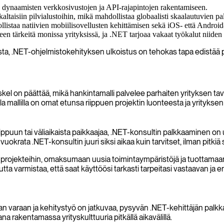
 dynaamisten verkkosivustojen ja API-rajapintojen rakentamiseen.
ltaisiin pilvialustoihin, mikä mahdollistaa globaalisti skaalautuvien p
taa natiivien mobiilisovellusten kehittämisen sekä iOS- että Android-a
en tärkeitä monissa yrityksissä, ja .NET tarjoaa vakaat työkalut niiden 
mista, .NET-ohjelmistokehityksen ulkoistus on tehokas tapa edistää 
 on päättää, mikä hankintamalli palvelee parhaiten yrityksen tavo
mallilla on omat etunsa riippuen projektin luonteesta ja yrityksen p
ehuippuun tai väliaikaista paikkaajaa, .NET-konsultin palkkaaminen on
vuokrata .NET-konsultin juuri siksi aikaa kuin tarvitset, ilman pitkiä
projekteihin, omaksumaan uusia toimintaympäristöjä ja tuottamaan
 varmistaa, että saat käyttöösi tarkasti tarpeitasi vastaavan ja enn
an varaan ja kehitystyö on jatkuvaa, pysyvän .NET-kehittäjän palkka
a rakentamassa yrityskulttuuria pitkällä aikavälillä.