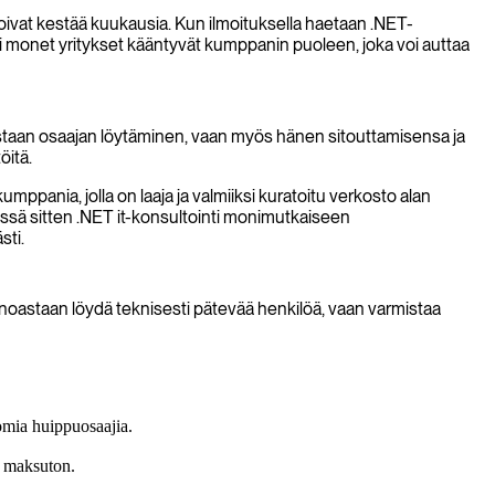
voivat kestää kuukausia. Kun ilmoituksella haetaan .NET-
ksi monet yritykset kääntyvät kumppanin puoleen, joka voi auttaa
astaan osaajan löytäminen, vaan myös hänen sitouttamisensa ja
öitä.
umppania, jolla on laaja ja valmiiksi kuratoitu verkosto alan
essä sitten .NET it-konsultointi monimutkaiseen
sti.
noastaan löydä teknisesti pätevää henkilöä, vaan varmistaa
tomia huippuosaajia.
n maksuton.