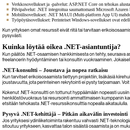
Verkkosovellukset ja -palvelut: ASP.NET Core on tehokas alusta
Pilvipalvelut: .NET integroitua saumattomasti Microsoft Azuren ka
Mobiilisovellukset: .NET MAUI (Multi-platform App UI) mahdollis
Työpöytäsovellukset: Perinteiset Windows-sovellukset ovat edelle
Kun yrityksen omat resurssit eivät riitä tai tarvitaan erikoisosaa
pysyvästi.
Kuinka löytää oikea .NET-asiantuntija?
Kun päätös .NET-osaamisen hankkimisesta on tehty, seuraava askel
freelancerin hyödyntäminen tai konsultin vuokraaminen. Jokaisella 
.NET-konsultti – Joustava ja nopea ratkaisu
Kun tarvitset erikoisosaamista tiettyyn projektiin, lisäkäsiä kiir
joustavuutta, jota perinteinen rekrytointi ei pysty tarjoamaan. Voit 
Kokenut .NET-konsultti on tottunut hyppäämään nopeasti uusiin 
henkilöstövuokraus tai resursointi ammattimaisen kumppanin kautta
etsitään tehokasta .NET-resurssikonsulttia nopealla aikataululla.
Pysyvä .NET-kehittäjä – Pitkän aikavälin investointi
Jos yrityksesi ydinliiketoiminta rakentuu vahvasti .NET-teknologi
sitoutuu yritykseen, kasvattaa talon sisäistä osaamista ja on mukan