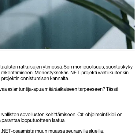
een projektejasi.
itaalisten ratkaisujen ytimessä. Sen monipuolisuus, suorituskyky
nkin rakentamiseen. Menestyksekäs .NET-projekti vaatii kuitenkin
ä projektin onnistumisen kannalta.
oustavaa asiantuntija-apua määräaikaiseen tarpeeseen? Tässä
urvallisten sovellusten kehittämiseen. C#-ohjelmointikieli on
 ja parantaa lopputuotteen laatua.
 .NET-osaamista muun muassa seuraavilla alueilla: