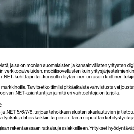
tehokkaita sovelluksia ja integroituvat saumattomasti tiimiisi edistääks
tä, ja se on monien suomalaisten ja kansainvälisten yritysten dig
 niin verkkopalveluiden, mobiilisovellusten kuin yritysjärjestelmie
NET-kehittäjän tai -konsultin löytäminen on usein kriittinen tekij
la markkinoilla. Tarvitsetko tiimiisi pitkäaikaista vahvistusta vai j
sopivan .NET-asiantuntijan ja mitä eri vaihtoehtoja on tarjolla.
e
 ja .NET 5/6/7/8, tarjoaa tehokkaan alustan skaalautuvien ja tietot
a ja työkaluja lähes kaikkiin tarpeisiin. Tämä nopeuttaa kehitystyötä
aan rakentaessaan ratkaisuja asiakkailleen. Yritykset hyödyntävät