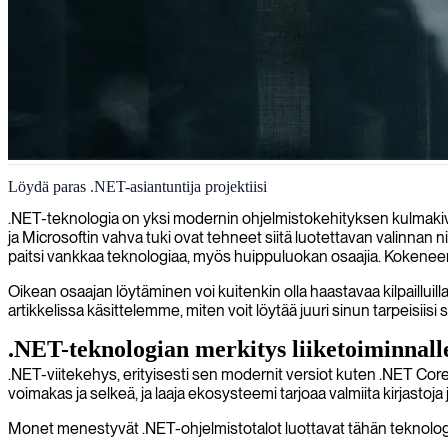
.NET-ohjelmistokehitys
Löydä paras .NET-asiantuntija projektiisi
Toimitamme erikoistuneita .NET-kehittäjiä, jotka rakentavat vahvoja ja 
.NET-teknologia on yksi modernin ohjelmistokehityksen kulmakivis
ja Microsoftin vahva tuki ovat tehneet siitä luotettavan valinnan
paitsi vankkaa teknologiaa, myös huippuluokan osaajia. Kokeneen .
Oikean osaajan löytäminen voi kuitenkin olla haastavaa kilpailluil
artikkelissa käsittelemme, miten voit löytää juuri sinun tarpeisiisi 
.NET-teknologian merkitys liiketoiminnall
.NET-viitekehys, erityisesti sen modernit versiot kuten .NET Core
voimakas ja selkeä, ja laaja ekosysteemi tarjoaa valmiita kirjastoj
Monet menestyvät .NET-ohjelmistotalot luottavat tähän teknologi