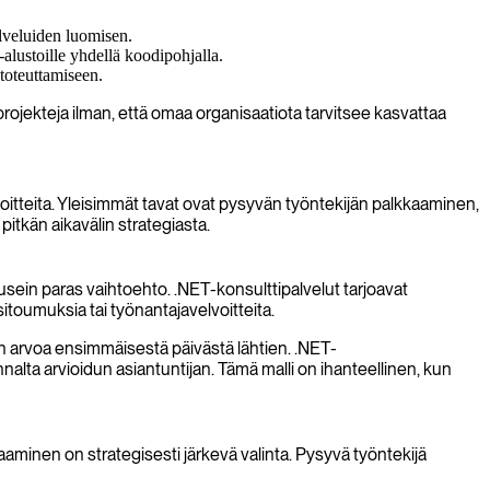
alveluiden luomisen.
lustoille yhdellä koodipohjalla.
toteuttamiseen.
projekteja ilman, että omaa organisaatiota tarvitsee kasvattaa
itteita. Yleisimmät tavat ovat pysyvän työntekijän palkkaaminen,
itkän aikavälin strategiasta.
 usein paras vaihtoehto. .NET-konsulttipalvelut tarjoavat
 sitoumuksia tai työnantajavelvoitteita.
 arvoa ensimmäisestä päivästä lähtien. .NET-
alta arvioidun asiantuntijan. Tämä malli on ihanteellinen, kun
aminen on strategisesti järkevä valinta. Pysyvä työntekijä