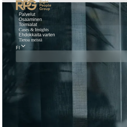
Palvelut
Osaaminen
Toimialat
Cases & Insights
Ehdokkaita varten
Tietoa meistä
FI