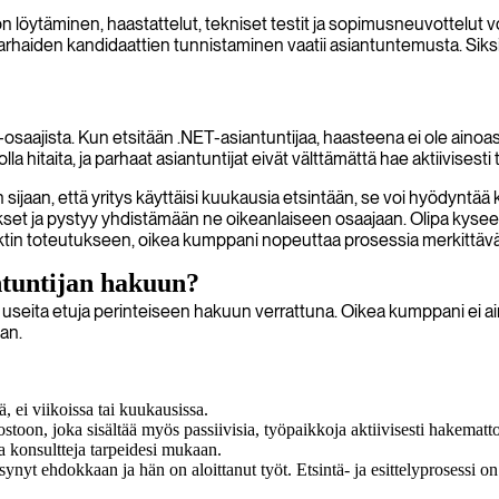
ön löytäminen, haastattelut, tekniset testit ja sopimusneuvottelut 
ja parhaiden kandidaattien tunnistaminen vaatii asiantuntemusta. Si
osaajista. Kun etsitään .NET-asiantuntijaa, haasteena ei ole aino
a hitaita, ja parhaat asiantuntijat eivät välttämättä hae aktiivisesti t
sijaan, että yritys käyttäisi kuukausia etsintään, se voi hyödyntää k
ukset ja pystyy yhdistämään ne oikeanlaiseen osaajaan. Olipa kyse
ktin toteutukseen, oikea kumppani nopeuttaa prosessia merkittävä
ntuntijan hakuun?
useita etuja perinteiseen hakuun verrattuna. Oikea kumppani ei ai
aan.
 ei viikoissa tai kuukausissa.
ostoon, joka sisältää myös passiivisia, työpaikkoja aktiivisesti hakemat
ta konsultteja tarpeidesi mukaan.
synyt ehdokkaan ja hän on aloittanut työt. Etsintä- ja esittelyprosessi o