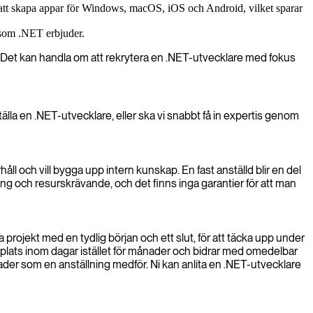
t skapa appar för Windows, macOS, iOS och Android, vilket sparar
 som .NET erbjuder.
e. Det kan handla om att rekrytera en .NET-utvecklare med fokus
lla en .NET-utvecklare, eller ska vi snabbt få in expertis genom
åll och vill bygga upp intern kunskap. En fast anställd blir en del
lång och resurskrävande, och det finns inga garantier för att man
 projekt med en tydlig början och ett slut, för att täcka upp under
plats inom dagar istället för månader och bidrar med omedelbar
nader som en anställning medför. Ni kan anlita en .NET-utvecklare