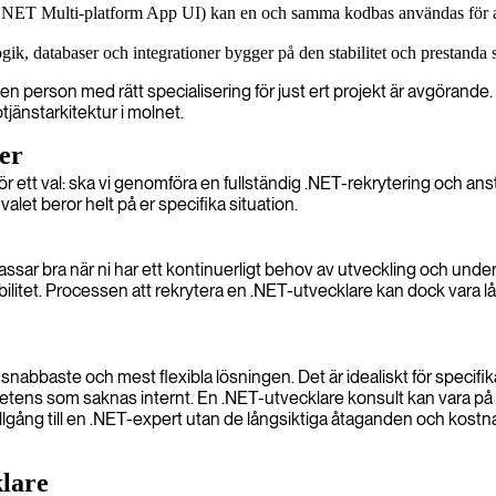
NET Multi-platform App UI) kan en och samma kodbas användas för at
ik, databaser och integrationer bygger på den stabilitet och prestanda
en person med rätt specialisering för just ert projekt är avgörand
tjänstarkitektur i molnet.
 er
ett val: ska vi genomföra en fullständig .NET-rekrytering och anstä
alet beror helt på er specifika situation.
assar bra när ni har ett kontinuerligt behov av utveckling och underh
tabilitet. Processen att rekrytera en .NET-utvecklare kan dock vara 
nabbaste och mest flexibla lösningen. Det är idealiskt för specifika
petens som saknas internt. En .NET-utvecklare konsult kan vara på 
illgång till en .NET-expert utan de långsiktiga åtaganden och kost
klare