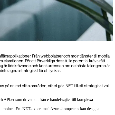
att driva dina projekt framåt.
ärsapplikationer. Från webbplatser och molntjänster till mobila
 ekvationen. För att förverkliga dess fulla potential krävs rätt
ing är tidskrävande och konkurrensen om de bästa talangerna är
te agera strategiskt för att lyckas.
 en rad olika områden, vilket gör .NET till ett strategiskt val
I:er som driver allt från e-handelssajter till komplexa
oner i molnet. En .NET-expert med Azure-kompetens kan designa