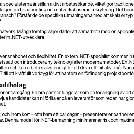
pecialisterna är sällan aktivt arbetssökande, vilket gör tradition
, ofta genom headhunting och nätverksbaserad rekrytering. Det handl
bransch? Förstår de de specifika utmaningarna med att skala er typ
?
nätverk. Många företag väljer därför att samarbeta med en specialisera
interim .NET-utvecklare.
töver snabbhet och flexibilitet. En extern .NET-specialist kommer i
betssätt och introducera ny teknologi eller moderna metoder. En .NET
en och kan arbeta självständigt för att driva ett initiativ i mål. När
ill ett kraftfullt verktyg för att hantera en föränderlig projektport
sultbolag
ör er framgång. En bra partner fungerar som en förlängning av ert 
tervjua kandidater kan ni förlita er på en leverantör som redan har gj
et.
och inom kort – ofta bara ett par dagar – presenterar er partner en 
rtar. Denna modell för .NET-bemanning minimerar er risk och maxime