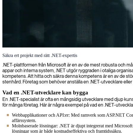
.NET-mjukvaruutveckling
Säkra ert projekt med rätt .NET-expertis
Vi levererar specialiserade .NET-utvecklare som bygger robusta, effekt
.NET-plattformen från Microsoft är en av de mest robusta och mån
appar och interna system, .NET utgör ryggraden i otaliga organisatio
kompetens. Att hitta och säkra denna kompetens är en av de stör
stenhård. Företag som behöver anställa en .NET-utvecklare eller s
Vad en .NET-utvecklare kan bygga
En .NET-specialist är ofta en mångsidig utvecklare med djup kunsk
för många företag. Här är några exempel på vad en .NET-utveckla
Webbapplikationer och API:er: Med ramverk som ASP.NET Core ka
affärssystem.
Molnbaserade lösningar: .NET är djupt integrerat med Microsoft 
lösningar som är både kostnadseffektiva och framtidssäkra.