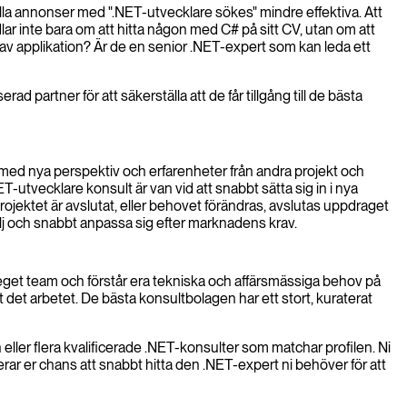
ella annonser med ".NET-utvecklare sökes" mindre effektiva. Att
ar inte bara om att hitta någon med C# på sitt CV, utan om att
 av applikation? Är de en senior .NET-expert som kan leda ett
d partner för att säkerställa att de får tillgång till de bästa
n med nya perspektiv och erfarenheter från andra projekt och
-utvecklare konsult är van vid att snabbt sätta sig in i nya
 projektet är avslutat, eller behovet förändras, avslutas uppdraget
följ och snabbt anpassa sig efter marknadens krav.
eget team och förstår era tekniska och affärsmässiga behov på
ort det arbetet. De bästa konsultbolagen har ett stort, kuraterat
eller flera kvalificerade .NET-konsulter som matchar profilen. Ni
rar er chans att snabbt hitta den .NET-expert ni behöver för att