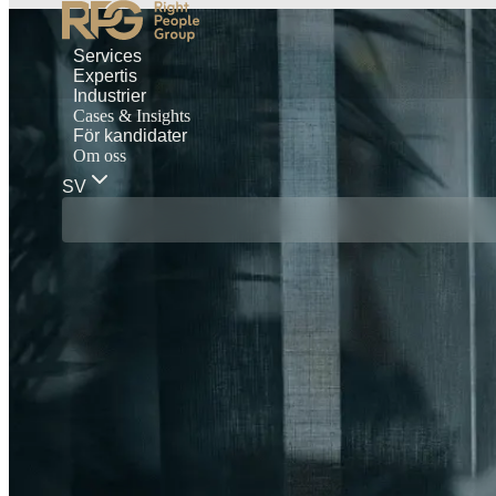
Services
Expertis
Industrier
Cases & Insights
För kandidater
Om oss
SV