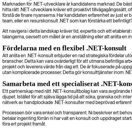
Marknaden för .NET-utvecklare är kandidatens marknad. De bästa s
hitta rätt .NET-utvecklare kräver ett proaktivt tillvägagångssätt
förstå de finare nyanserna: Har kandidaten erfarenhet av just er 
team, eller en resurskonsult .NET som kan förstärka ett befintligt
Att navigera i detta landskap kräver tid, expertis och ett etablerat 
talangerna, oavsett om målet är en anställning eller att anlita en 
Fördelarna med en flexibel .NET-konsult
Att anlita en .NET-konsult erbjuder en rad strategiska fördelar u
branscher. Detta kan vara ovärderligt för att utmana befintliga ar
projekt och leverera värde från dag ett. De är fokuserade på uppgift
utan komplicerade processer. Detta gör konsulttjänster inom .NET t
Samarbeta med ett specialiserat .NET-kon
Ett partnerskap med rätt .NET-konsultbolag kan vara avgörande f
djupet. Istället för att själva lägga tid på att söka, granska och in
nätverk av handplockade .NET-konsulter med beprövad erfarenh
Processen bör vara enkel och transparent. Ni beskriver ert behov, 
betalar ingenting förrän ni har valt en konsult och uppdraget sta
föra ert projekt framåt.