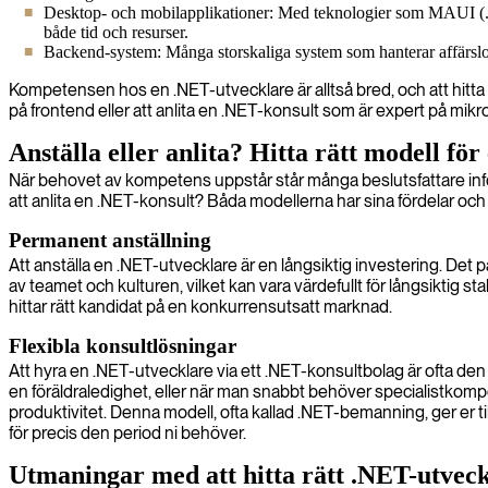
Desktop- och mobilapplikationer: Med teknologier som MAUI (.
både tid och resurser.
Backend-system: Många storskaliga system som hanterar affärslog
Kompetensen hos en .NET-utvecklare är alltså bred, och att hitta 
på frontend eller att anlita en .NET-konsult som är expert på mikro
Anställa eller anlita? Hitta rätt modell för
När behovet av kompetens uppstår står många beslutsfattare inför 
att anlita en .NET-konsult? Båda modellerna har sina fördelar och v
Permanent anställning
Att anställa en .NET-utvecklare är en långsiktig investering. Det p
av teamet och kulturen, vilket kan vara värdefullt för långsiktig s
hittar rätt kandidat på en konkurrensutsatt marknad.
Flexibla konsultlösningar
Att hyra en .NET-utvecklare via ett .NET-konsultbolag är ofta den s
en föräldraledighet, eller när man snabbt behöver specialistkom
produktivitet. Denna modell, ofta kallad .NET-bemanning, ger er t
för precis den period ni behöver.
Utmaningar med att hitta rätt .NET-utvec