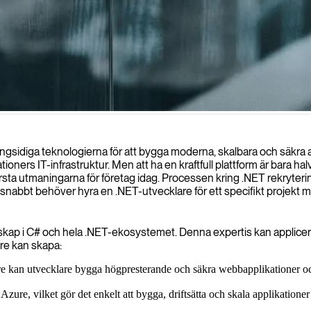
iva applikationer samtidigt som de sömlöst integreras med ditt team för 
gsidiga teknologierna för att bygga moderna, skalbara och säkra aff
ners IT-infrastruktur. Men att ha en kraftfull plattform är bara halva
sta utmaningarna för företag idag. Processen kring .NET rekryter
nabbt behöver hyra en .NET-utvecklare för ett specifikt projekt mås
ap i C# och hela .NET-ekosystemet. Denna expertis kan appliceras på
re kan skapa:
n utvecklare bygga högpresterande och säkra webbapplikationer och AP
Azure, vilket gör det enkelt att bygga, driftsätta och skala applikati