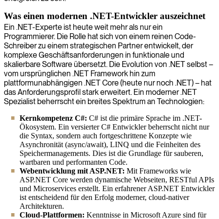
Was einen modernen .NET-Entwickler auszeichnet
Ein .NET-Experte ist heute weit mehr als nur ein
Programmierer. Die Rolle hat sich von einem reinen Code-
Schreiber zu einem strategischen Partner entwickelt, der
komplexe Geschäftsanforderungen in funktionale und
skalierbare Software übersetzt. Die Evolution von .NET selbst –
vom ursprünglichen .NET Framework hin zum
plattformunabhängigen .NET Core (heute nur noch .NET) – hat
das Anforderungsprofil stark erweitert. Ein moderner .NET
Spezialist beherrscht ein breites Spektrum an Technologien:
Kernkompetenz C#:
C# ist die primäre Sprache im .NET-
Ökosystem. Ein versierter C# Entwickler beherrscht nicht nur
die Syntax, sondern auch fortgeschrittene Konzepte wie
Asynchronität (async/await), LINQ und die Feinheiten des
Speichermanagements. Dies ist die Grundlage für sauberen,
wartbaren und performanten Code.
Webentwicklung mit ASP.NET:
Mit Frameworks wie
ASP.NET Core werden dynamische Webseiten, RESTful APIs
und Microservices erstellt. Ein erfahrener ASP.NET Entwickler
ist entscheidend für den Erfolg moderner, cloud-nativer
Architekturen.
Cloud-Plattformen:
Kenntnisse in Microsoft Azure sind für