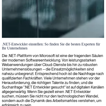
.NET-Softwareentwicklung
.NET-Entwickler einstellen: So finden Sie die besten Experten für
Ihr Unternehmen
Wir liefern spezialisierte .NET-Entwickler, die robuste, effiziente
Anwendungen entwickeln und sich nahtlos in Ihr Team integrieren,
Die .NET-Plattform von Microsoft ist eine der tragenden Säulen
um Ihre Projekte voranzutreiben.
der modernen Softwareentwicklung. Von leistungsstarken
Webanwendungen über Cloud-Dienste bis hin zu robusten
Unternehmenslösungen – die Einsatzmöglichkeiten sind
nahezu unbegrenzt. Entsprechend hoch ist die Nachfrage nach
qualifizierten Fachkräften. Viele Unternehmen stehen vor der
Herausforderung, die richtigen Talente zu finden, und die
Suchanfrage ".NET Entwickler gesucht" ist auf digitalen Kanälen
allgegenwärtig. Wenn Sie gezielt einen .NET Entwickler
suchen, müssen Sie nicht nur den technologischen Wandel,
sondern auch die Dynamik des Arbeitsmarktes verstehen, um
erfolgreich zu sein.