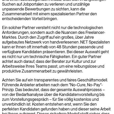
Suchen auf Jobportalen zu verlieren und unzählige
unpassende Bewerbungen zu sichten, kann die
Zusammenarbeit mit einem spezialisierten Partner den
entscheidenden Vorteil bringen.
Ein solcher Partner versteht nicht nur die technologischen
Anforderungen, sondern auch die Nuancen des Freelancer-
Marktes. Durch den Zugriff auf ein großes, über Jahre
aufgebautes Netzwerk von handverlesenen .NET Spezialisten
kann er Ihnen oft innerhalb von 48 Stunden passende und
verfügbare Kandidaten präsentieren. Bei dieser Auswahl geht
es nicht nur um technische Fähigkeiten. Ein guter Partner
achtet auch darauf, dass der Berater zur Kultur und zur
Arbeitsweise Ihres Teams passt, um eine reibungslose und
produktive Zusammenarbeit zu gewährleisten.
Achten Sie auf ein transparentes und faires Geschäftsmodell.
Führende Anbieter arbeiten nach dem "No-Cure, No-Pay"-
Prinzip. Das bedeutet, dass der gesamte Auswahlprozess –
von der Bedarfsanalyse über die Kandidatenvorstellung bis
zum Vorstellungsgespräch – für Sie völlig kostenlos und
unverbindlich ist. Kosten entstehen erst, wenn Sie den
perfekten Kandidaten gefunden haben und dieser seine Arbeit
bei Ihnen aufnimmt. Dieses risikofreie Modell stellt sicher, dass