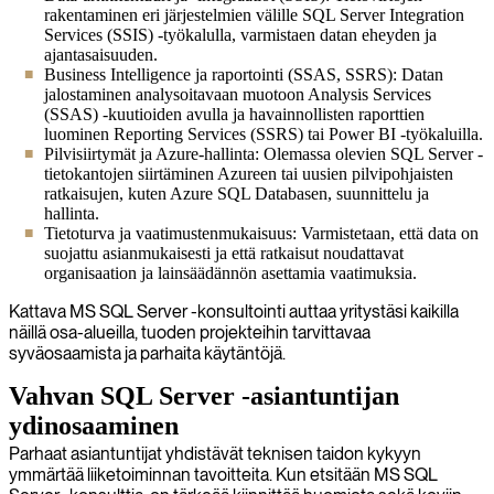
rakentaminen eri järjestelmien välille SQL Server Integration
Services (SSIS) -työkalulla, varmistaen datan eheyden ja
ajantasaisuuden.
Business Intelligence ja raportointi (SSAS, SSRS): Datan
jalostaminen analysoitavaan muotoon Analysis Services
(SSAS) -kuutioiden avulla ja havainnollisten raporttien
luominen Reporting Services (SSRS) tai Power BI -työkaluilla.
Pilvisiirtymät ja Azure-hallinta: Olemassa olevien SQL Server -
tietokantojen siirtäminen Azureen tai uusien pilvipohjaisten
ratkaisujen, kuten Azure SQL Databasen, suunnittelu ja
hallinta.
Tietoturva ja vaatimustenmukaisuus: Varmistetaan, että data on
suojattu asianmukaisesti ja että ratkaisut noudattavat
organisaation ja lainsäädännön asettamia vaatimuksia.
Kattava MS SQL Server -konsultointi auttaa yritystäsi kaikilla
näillä osa-alueilla, tuoden projekteihin tarvittavaa
syväosaamista ja parhaita käytäntöjä.
Vahvan SQL Server -asiantuntijan
ydinosaaminen
Parhaat asiantuntijat yhdistävät teknisen taidon kykyyn
ymmärtää liiketoiminnan tavoitteita. Kun etsitään MS SQL