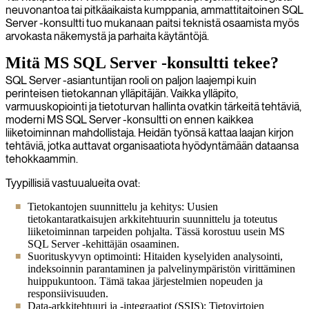
neuvonantoa tai pitkäaikaista kumppania, ammattitaitoinen SQL
Server -konsultti tuo mukanaan paitsi teknistä osaamista myös
arvokasta näkemystä ja parhaita käytäntöjä.
Mitä MS SQL Server -konsultti tekee?
SQL Server -asiantuntijan rooli on paljon laajempi kuin
perinteisen tietokannan ylläpitäjän. Vaikka ylläpito,
varmuuskopiointi ja tietoturvan hallinta ovatkin tärkeitä tehtäviä,
moderni MS SQL Server -konsultti on ennen kaikkea
liiketoiminnan mahdollistaja. Heidän työnsä kattaa laajan kirjon
tehtäviä, jotka auttavat organisaatiota hyödyntämään dataansa
tehokkaammin.
Tyypillisiä vastuualueita ovat:
Tietokantojen suunnittelu ja kehitys: Uusien
tietokantaratkaisujen arkkitehtuurin suunnittelu ja toteutus
liiketoiminnan tarpeiden pohjalta. Tässä korostuu usein MS
SQL Server -kehittäjän osaaminen.
Suorituskyvyn optimointi: Hitaiden kyselyiden analysointi,
indeksoinnin parantaminen ja palvelinympäristön virittäminen
huippukuntoon. Tämä takaa järjestelmien nopeuden ja
responsiivisuuden.
Data-arkkitehtuuri ja -integraatiot (SSIS): Tietovirtojen