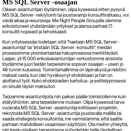
MS SQL Server -osaajan
Oikean asiantuntijan löytäminen, olipa kyseessä sitten pysyvä
MS SQL Server -rekrytointi tai joustavampi konsulttiratkaisu, voi
viedä aikaa ja resursseja. Me Right People Groupilla olemme
erikoistuneet yhdistämään yritykset ja alansa parhaat IT-
konsultit nopeasti ja tehokkaasti.
Kun yrityksessäsi todetaan, että "haetaan MS SQL Server -
asiantuntija" tai "etsitään SQL Server -konsultti", meidän
prosessimme yksinkertaistaa hakuprosessia merkittävästi.
Laajan, yli 15 000 erikoisasiantuntijan verkostomme ansiosta
löydämme juuri teidän tarpeisiinne sopivan osaajan – usein jo
48 tunnin kuluessa. Toimintamallimme on läpinäkyvä ja riskitön:
maksat vasta, kun olet hyväksynyt ehdokkaan ja hän on
aloittanut työt. Koko ehdokkaiden kartoitus- ja esittelyprosessi
on sinulle täysin maksuton.
Tarjoamme asiantuntijoita niin paikan päälle toimistollenne kuin
etätyöhönkin, aina tarpeidenne mukaan. Olipa kyseessä tarve
vuokrata MS SQL Server -asiantuntija kriittiseen projektiin,
rekrytoida MS SQL Server -asiantuntija joustavalla mallilla tai
saada strategista konsultointia, me varmistamme, että saatte
parhaan mahdollisen osaamisen käyttööni. Ota meihin yhteyttä,
niin keskustellaan tarpeistanne ja löydetään teille täydellinen