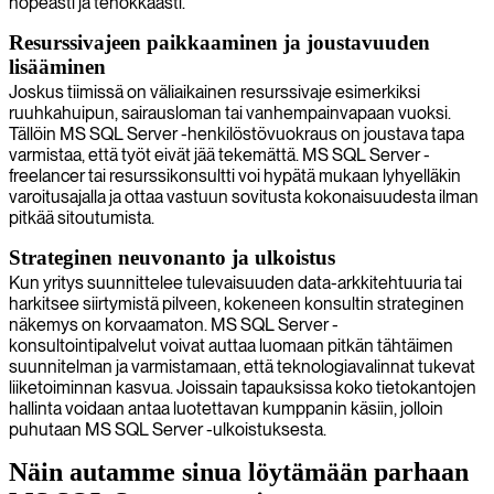
nopeasti ja tehokkaasti.
Resurssivajeen paikkaaminen ja joustavuuden
lisääminen
Joskus tiimissä on väliaikainen resurssivaje esimerkiksi
ruuhkahuipun, sairausloman tai vanhempainvapaan vuoksi.
Tällöin MS SQL Server -henkilöstövuokraus on joustava tapa
varmistaa, että työt eivät jää tekemättä. MS SQL Server -
freelancer tai resurssikonsultti voi hypätä mukaan lyhyelläkin
varoitusajalla ja ottaa vastuun sovitusta kokonaisuudesta ilman
pitkää sitoutumista.
Strateginen neuvonanto ja ulkoistus
Kun yritys suunnittelee tulevaisuuden data-arkkitehtuuria tai
harkitsee siirtymistä pilveen, kokeneen konsultin strateginen
näkemys on korvaamaton. MS SQL Server -
konsultointipalvelut voivat auttaa luomaan pitkän tähtäimen
suunnitelman ja varmistamaan, että teknologiavalinnat tukevat
liiketoiminnan kasvua. Joissain tapauksissa koko tietokantojen
hallinta voidaan antaa luotettavan kumppanin käsiin, jolloin
puhutaan MS SQL Server -ulkoistuksesta.
Näin autamme sinua löytämään parhaan