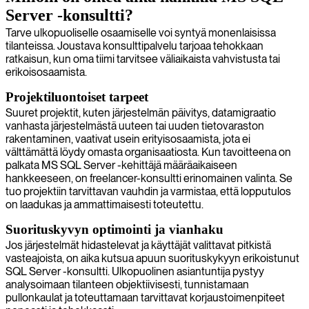
Server -konsultti?
Tarve ulkopuoliselle osaamiselle voi syntyä monenlaisissa
tilanteissa. Joustava konsulttipalvelu tarjoaa tehokkaan
ratkaisun, kun oma tiimi tarvitsee väliaikaista vahvistusta tai
erikoisosaamista.
Projektiluontoiset tarpeet
Suuret projektit, kuten järjestelmän päivitys, datamigraatio
vanhasta järjestelmästä uuteen tai uuden tietovaraston
rakentaminen, vaativat usein erityisosaamista, jota ei
välttämättä löydy omasta organisaatiosta. Kun tavoitteena on
palkata MS SQL Server -kehittäjä määräaikaiseen
hankkeeseen, on freelancer-konsultti erinomainen valinta. Se
tuo projektiin tarvittavan vauhdin ja varmistaa, että lopputulos
on laadukas ja ammattimaisesti toteutettu.
Suorituskyvyn optimointi ja vianhaku
Jos järjestelmät hidastelevat ja käyttäjät valittavat pitkistä
vasteajoista, on aika kutsua apuun suorituskykyyn erikoistunut
SQL Server -konsultti. Ulkopuolinen asiantuntija pystyy
analysoimaan tilanteen objektiivisesti, tunnistamaan
pullonkaulat ja toteuttamaan tarvittavat korjaustoimenpiteet