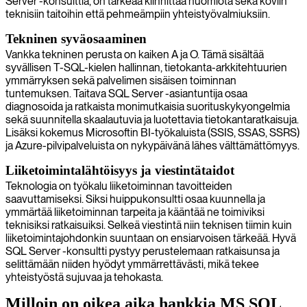
Server -konsulttia, on tärkeää kiinnittää huomiota sekä koviin
teknisiin taitoihin että pehmeämpiin yhteistyövalmiuksiin.
Tekninen syväosaaminen
Vankka tekninen perusta on kaiken A ja O. Tämä sisältää
syvällisen T-SQL-kielen hallinnan, tietokanta-arkkitehtuurien
ymmärryksen sekä palvelimen sisäisen toiminnan
tuntemuksen. Taitava SQL Server -asiantuntija osaa
diagnosoida ja ratkaista monimutkaisia suorituskykyongelmia
sekä suunnitella skaalautuvia ja luotettavia tietokantaratkaisuja.
Lisäksi kokemus Microsoftin BI-työkaluista (SSIS, SSAS, SSRS)
ja Azure-pilvipalveluista on nykypäivänä lähes välttämättömyys.
Liiketoimintalähtöisyys ja viestintätaidot
Teknologia on työkalu liiketoiminnan tavoitteiden
saavuttamiseksi. Siksi huippukonsultti osaa kuunnella ja
ymmärtää liiketoiminnan tarpeita ja kääntää ne toimiviksi
teknisiksi ratkaisuiksi. Selkeä viestintä niin teknisen tiimin kuin
liiketoimintajohdonkin suuntaan on ensiarvoisen tärkeää. Hyvä
SQL Server -konsultti pystyy perustelemaan ratkaisunsa ja
selittämään niiden hyödyt ymmärrettävästi, mikä tekee
yhteistyöstä sujuvaa ja tehokasta.
Milloin on oikea aika hankkia MS SQL