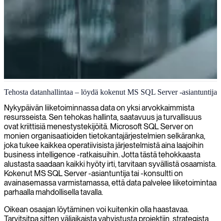
MS SQL Server -tietokannan hallinta
Tehosta datanhallintaa – löydä kokenut MS SQL Server -asiantuntija
Tarjoamme asiantuntevia MS SQL Server -spesialisteja, jotka voivat
Nykypäivän liiketoiminnassa data on yksi arvokkaimmista
optimoida tietokantasi suorituskyvyn, varmistaa turvallisuuden ja
resursseista. Sen tehokas hallinta, saatavuus ja turvallisuus
toteuttaa tehokkaita hallintastrategioita liiketoimintasi kannalta
ovat kriittisiä menestystekijöitä. Microsoft SQL Server on
kriittisiin järjestelmiin.
monien organisaatioiden tietokantajärjestelmien selkäranka,
joka tukee kaikkea operatiivisista järjestelmistä aina laajoihin
business intelligence -ratkaisuihin. Jotta tästä tehokkaasta
alustasta saadaan kaikki hyöty irti, tarvitaan syvällistä osaamista.
Kokenut MS SQL Server -asiantuntija tai -konsultti on
avainasemassa varmistamassa, että data palvelee liiketoimintaa
parhaalla mahdollisella tavalla.
Oikean osaajan löytäminen voi kuitenkin olla haastavaa.
Tarvitsitpa sitten väliaikaista vahvistusta projektiin, strategista