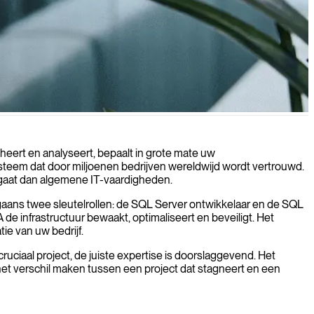
fectieve beheerstrategieën kunnen implementeren voor uw
eheert en analyseert, bepaalt in grote mate uw
steem dat door miljoenen bedrijven wereldwijd wordt vertrouwd.
gaat dan algemene IT-vaardigheden.
rgaans twee sleutelrollen: de SQL Server ontwikkelaar en de SQL
de infrastructuur bewaakt, optimaliseert en beveiligt. Het
tie van uw bedrijf.
uciaal project, de juiste expertise is doorslaggevend. Het
t verschil maken tussen een project dat stagneert en een