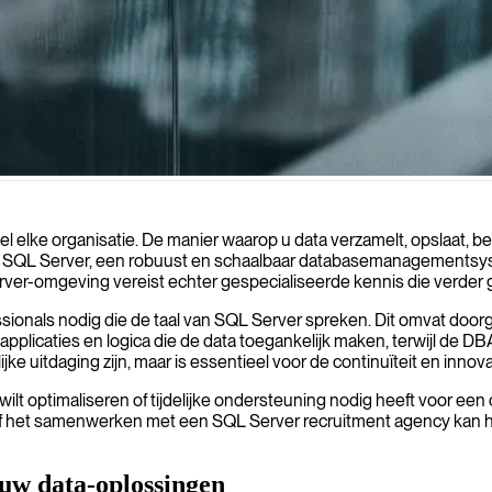
prestaties kunnen optimaliseren, beveiliging kunnen waarborgen en ef
jwel elke organisatie. De manier waarop u data verzamelt, opslaat, b
soft SQL Server, een robuust en schaalbaar databasemanagementsy
r-omgeving vereist echter gespecialiseerde kennis die verder 
ssionals nodig die de taal van SQL Server spreken. Dit omvat doo
licaties en logica die de data toegankelijk maken, terwijl de DBA 
ke uitdaging zijn, maar is essentieel voor de continuïteit en innova
 optimaliseren of tijdelijke ondersteuning nodig heeft voor een cr
f het samenwerken met een SQL Server recruitment agency kan he
uw data-oplossingen