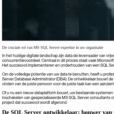
MS SQL Server databasebeheer
De cruciale rol van MS SQL Server expertise in uw organisatie
Wij leveren deskundige MS SQL Server specialisten die uw database 
In het huidige digitale landschap zijn data de levensader van vri
bedrijfskritische systemen.
concurrentievoordeel. Centraal in dit proces staat vaak Micro
Het succesvol implementeren en onderhouden van een SQL Serve
Om de volledige potentie van uw data te benutten, heeft u profe
Server Database Administrator (DBA). De ontwikkelaar bouwt de app
vinden van de juiste persoon voor de juiste taak kan een aanzienlij
Of u nu een nieuw dataplatform bouwt, uw bestaande systemen wilt
inschakelen van gespecialiseerde MS SQL Server consultants o
project dat succesvol wordt afgerond.
De SQL Server ontwikkelaar: bouwer van 