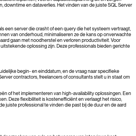
, downtime en dataverlies. Het vinden van de juiste SQL Server
ls een server die crasht of een query die het systeem vertraagt,
 plannen van onderhoud, minimaliseren ze de kans op onverwachte
paard gaan met noodherstel en verloren productiviteit. Voor
 uitstekende oplossing zijn. Deze professionals bieden gerichte
uidelijke begin- en einddatum, en de vraag naar specifieke
erver contractors, freelancers of consultants stelt u in staat om
ën of het implementeren van high-availability oplossingen. Een
eze flexibiliteit is kostenefficiënt en verlaagt het risico,
uiste professional te vinden die past bij de duur en de aard