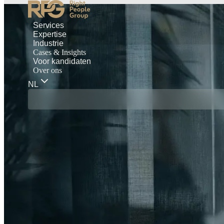
Services
Expertise
Industrie
Cases & Insights
Voor kandidaten
Over ons
NL