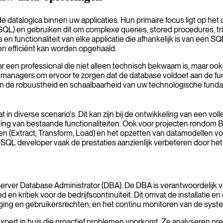
e datalogica binnen uw applicaties. Hun primaire focus ligt op 
SQL) en gebruiken dit om complexe queries, stored procedures, tri
en functionaliteit van elke applicatie die afhankelijk is van een 
en efficiënt kan worden opgehaald.
 een professional die niet alleen technisch bekwaam is, maar ook 
tmanagers om ervoor te zorgen dat de database voldoet aan de fu
g in de robuustheid en schaalbaarheid van uw technologische fund
in diverse scenario's. Dit kan zijn bij de ontwikkeling van een vo
g van bestaande functionaliteiten. Ook voor projecten rondom Bu
 (Extract, Transform, Load) en het opzetten van datamodellen voor 
 SQL developer vaak de prestaties aanzienlijk verbeteren door he
ver Database Administrator (DBA). De DBA is verantwoordelijk vo
en kritiek voor de bedrijfscontinuïteit. Dit omvat de installatie 
iging en gebruikersrechten, en het continu monitoren van de syst
xpert in huis die proactief problemen voorkomt. Ze analyseren pre