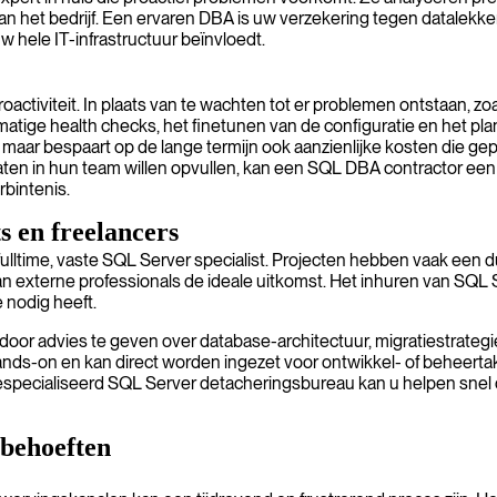
het bedrijf. Een ervaren DBA is uw verzekering tegen datalekken
w hele IT-infrastructuur beïnvloedt.
ctiviteit. In plaats van te wachten tot er problemen ontstaan, zoa
elmatige health checks, het finetunen van de configuratie en het
, maar bespaart op de lange termijn ook aanzienlijke kosten die ge
 gaten in hun team willen opvullen, kan een SQL DBA contractor een
bintenis.
s en freelancers
fulltime, vaste SQL Server specialist. Projecten hebben vaak een d
van externe professionals de ideale uitkomst. Het inhuren van SQL S
e nodig heeft.
or advies te geven over database-architectuur, migratiestrategie
s-on en kan direct worden ingezet voor ontwikkel- of beheertaken. D
ecialiseerd SQL Server detacheringsbureau kan u helpen snel de j
 behoeften