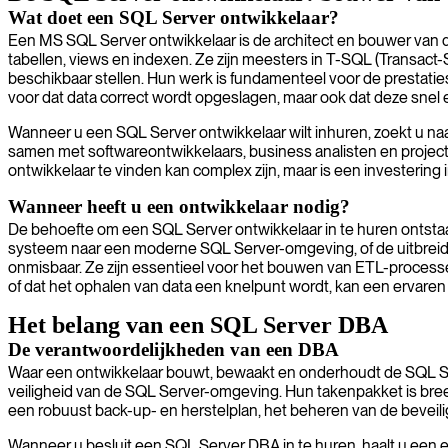
Wat doet een SQL Server ontwikkelaar?
Een MS SQL Server ontwikkelaar is de architect en bouwer van d
tabellen, views en indexen. Ze zijn meesters in T-SQL (Transact-
beschikbaar stellen. Hun werk is fundamenteel voor de prestaties 
voor dat data correct wordt opgeslagen, maar ook dat deze snel 
Wanneer u een SQL Server ontwikkelaar wilt inhuren, zoekt u naar
samen met softwareontwikkelaars, business analisten en projec
ontwikkelaar te vinden kan complex zijn, maar is een investerin
Wanneer heeft u een ontwikkelaar nodig?
De behoefte om een SQL Server ontwikkelaar in te huren ontstaat 
systeem naar een moderne SQL Server-omgeving, of de uitbreidin
onmisbaar. Ze zijn essentieel voor het bouwen van ETL-processen
of dat het ophalen van data een knelpunt wordt, kan een ervaren
Het belang van een SQL Server DBA
De verantwoordelijkheden van een DBA
Waar een ontwikkelaar bouwt, bewaakt en onderhoudt de SQL Ser
veiligheid van de SQL Server-omgeving. Hun takenpakket is breed 
een robuust back-up- en herstelplan, het beheren van de beveil
Wanneer u besluit een SQL Server DBA in te huren, haalt u een e