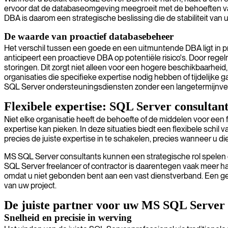
ervoor dat de databaseomgeving meegroeit met de behoeften van 
DBA is daarom een strategische beslissing die de stabiliteit van u
De waarde van proactief databasebeheer
Het verschil tussen een goede en een uitmuntende DBA ligt in proa
anticipeert een proactieve DBA op potentiële risico's. Door reg
storingen. Dit zorgt niet alleen voor een hogere beschikbaarheid
organisaties die specifieke expertise nodig hebben of tijdelijke
SQL Server ondersteuningsdiensten zonder een langetermijnver
Flexibele expertise: SQL Server consultant
Niet elke organisatie heeft de behoefte of de middelen voor een 
expertise kan pieken. In deze situaties biedt een flexibele schil 
precies de juiste expertise in te schakelen, precies wanneer u di
MS SQL Server consultants kunnen een strategische rol spelen do
SQL Server freelancer of contractor is daarentegen vaak meer hand
omdat u niet gebonden bent aan een vast dienstverband. Een gesp
van uw project.
De juiste partner voor uw MS SQL Server
Snelheid en precisie in werving