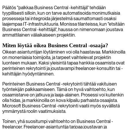
Päätös "palkkaa Business Central -kehittäjä" tehdään
tyypillisesti silloin, kun on tarve automatisoida monimutkaisia
prosesseja tai integroida järjestelmä saumattomasti osaksi
laajempaa IT-infrastruktuuria. Monissa tilanteissa, kun "etsitään
Business Central -kehittäjä", haussa on nimenomaan joustava
ammattilainen väliaikaiseen projektiin.
Miten löytää oikea Business Central -osaaja?
Oikean asiantuntijan löytäminen voi olla haastavaa. Markkinoilla
on monenlaisia toimijoita, ja tarpeet vaihtelevat projektin
luonteen mukaan. Kaksi yleisintä tapaa hankkia osaamista ovat
perinteinen rekrytointi ja joustavampi freelancer-konsultin tai -
kehittäjän hyödyntäminen.
Perinteinen Business Central -rekrytointi tähtää vakituisen
työntekijän palkkaamiseen. Tämä on hyvä vaihtoehto, kun
osaamistarve on jatkuva ja laaja-alainen. Prosessi voi kuitenkin
olla hidas, ja markkinoilla on kova kilpailu parhaista osaajista.
Microsoft Business Central -rekrytointi vaatii myös syvällistä
ymmärrystä roolin vaatimuksista.
Toinen, yhä suositumpi vaihtoehto on Business Central -
freelancer. Freelancer-asiantuntija tarjoaa joustavan ja