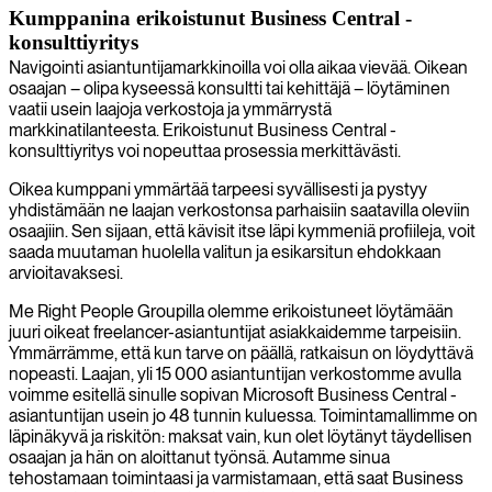
Kumppanina erikoistunut Business Central -
konsulttiyritys
Navigointi asiantuntijamarkkinoilla voi olla aikaa vievää. Oikean
osaajan – olipa kyseessä konsultti tai kehittäjä – löytäminen
vaatii usein laajoja verkostoja ja ymmärrystä
markkinatilanteesta. Erikoistunut Business Central -
konsulttiyritys voi nopeuttaa prosessia merkittävästi.
Oikea kumppani ymmärtää tarpeesi syvällisesti ja pystyy
yhdistämään ne laajan verkostonsa parhaisiin saatavilla oleviin
osaajiin. Sen sijaan, että kävisit itse läpi kymmeniä profiileja, voit
saada muutaman huolella valitun ja esikarsitun ehdokkaan
arvioitavaksesi.
Me Right People Groupilla olemme erikoistuneet löytämään
juuri oikeat freelancer-asiantuntijat asiakkaidemme tarpeisiin.
Ymmärrämme, että kun tarve on päällä, ratkaisun on löydyttävä
nopeasti. Laajan, yli 15 000 asiantuntijan verkostomme avulla
voimme esitellä sinulle sopivan Microsoft Business Central -
asiantuntijan usein jo 48 tunnin kuluessa. Toimintamallimme on
läpinäkyvä ja riskitön: maksat vain, kun olet löytänyt täydellisen
osaajan ja hän on aloittanut työnsä. Autamme sinua
tehostamaan toimintaasi ja varmistamaan, että saat Business