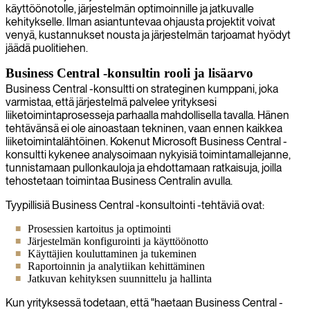
käyttöönotolle, järjestelmän optimoinnille ja jatkuvalle
kehitykselle. Ilman asiantuntevaa ohjausta projektit voivat
venyä, kustannukset nousta ja järjestelmän tarjoamat hyödyt
jäädä puolitiehen.
Business Central -konsultin rooli ja lisäarvo
Business Central -konsultti on strateginen kumppani, joka
varmistaa, että järjestelmä palvelee yrityksesi
liiketoimintaprosesseja parhaalla mahdollisella tavalla. Hänen
tehtävänsä ei ole ainoastaan tekninen, vaan ennen kaikkea
liiketoimintalähtöinen. Kokenut Microsoft Business Central -
konsultti kykenee analysoimaan nykyisiä toimintamallejanne,
tunnistamaan pullonkauloja ja ehdottamaan ratkaisuja, joilla
tehostetaan toimintaa Business Centralin avulla.
Tyypillisiä Business Central -konsultointi -tehtäviä ovat:
Prosessien kartoitus ja optimointi
Järjestelmän konfigurointi ja käyttöönotto
Käyttäjien kouluttaminen ja tukeminen
Raportoinnin ja analytiikan kehittäminen
Jatkuvan kehityksen suunnittelu ja hallinta
Kun yrityksessä todetaan, että "haetaan Business Central -