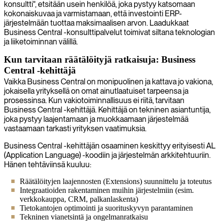
konsultti", etsitään usein henkilöä, joka pystyy katsomaan
kokonaiskuvaa ja varmistamaan, että investointi ERP-
järjestelmään tuottaa maksimaalisen arvon. Laadukkaat
Business Central -konsulttipalvelut toimivat siltana teknologian
ja liiketoiminnan välillä.
Kun tarvitaan räätälöityjä ratkaisuja: Business
Central -kehittäjä
Vaikka Business Central on monipuolinen ja kattava jo vakiona,
jokaisella yrityksellä on omat ainutlaatuiset tarpeensa ja
prosessinsa. Kun vakiotoiminnallisuus ei riitä, tarvitaan
Business Central -kehittäjä. Kehittäjä on tekninen asiantuntija,
joka pystyy laajentamaan ja muokkaamaan järjestelmää
vastaamaan tarkasti yrityksen vaatimuksia.
Business Central -kehittäjän osaaminen keskittyy erityisesti AL
(Application Language) -koodiin ja järjestelmän arkkitehtuuriin.
Hänen tehtäviinsä kuuluu:
Räätälöityjen laajennosten (Extensions) suunnittelu ja toteutus
Integraatioiden rakentaminen muihin järjestelmiin (esim.
verkkokauppa, CRM, palkanlaskenta)
Tietokantojen optimointi ja suorituskyvyn parantaminen
Tekninen vianetsintä ja ongelmanratkaisu