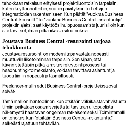
tehokkaan ratkaisun erityisesti projektiluontoisiin tarpeisiin,
kuten käyttöönottoihin, suuriin päivityksiin tai tiettyjen
integraatioiden rakentamiseen. Kun päätät "vuokraa Business
Central -konsultti" tai "vuokraa Business Central -asiantuntija"
projektin ajaksi, saat käyttöösi huippuosaamista juuri silloin kun
sitä tarvitset, ilman pitkäaikaisia sitoumuksia.
Joustava Business Central -resursointi tarjoaa
tehokkuutta
Joustava resursointi on moderni tapa vastata nopeasti
muuttuviin liiketoiminnan tarpeisiin. Sen sijaan, että
käynnistettäisiin pitkä ja raskas rekrytointiprosessi tai
headhunting-toimeksianto, voidaan tarvittava asiantuntija
tuoda tiimiin nopeasti ja täsmällisesti.
Freelancer-mallin edut Business Central -projekteissa ovat
selvät:
Tämä malli on ihanteellinen, kun etsitään väliaikaista vahvistusta
tiimiin, paikataan osaamisvajetta tai tarvitaan ulkopuolista
näkemystä haastavan ongelman ratkaisemiseksi. Toimintamalli
on tehokas, kun "etsitään Business Central -asiantuntija"
selkeästi rajattuun tehtävään.