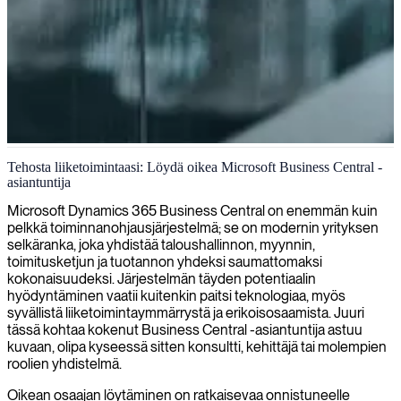
Microsoft Business Centralin käyttöönotto
Tehosta liiketoimintaasi: Löydä oikea Microsoft Business Central -
asiantuntija
Tarjoamme Microsoft Business Central -konsultointia auttaaksemme
optimoimaan liiketoimintaprosessejasi ja parantamaan
Microsoft Dynamics 365 Business Central on enemmän kuin
taloushallinnan toimintoja.
pelkkä toiminnanohjausjärjestelmä; se on modernin yrityksen
selkäranka, joka yhdistää taloushallinnon, myynnin,
toimitusketjun ja tuotannon yhdeksi saumattomaksi
kokonaisuudeksi. Järjestelmän täyden potentiaalin
hyödyntäminen vaatii kuitenkin paitsi teknologiaa, myös
syvällistä liiketoimintaymmärrystä ja erikoisosaamista. Juuri
tässä kohtaa kokenut Business Central -asiantuntija astuu
kuvaan, olipa kyseessä sitten konsultti, kehittäjä tai molempien
roolien yhdistelmä.
Oikean osaajan löytäminen on ratkaisevaa onnistuneelle