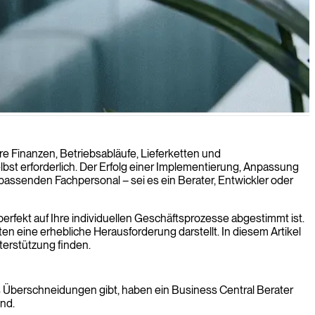
m Finanzmanagement zu verbessern.
re Finanzen, Betriebsabläufe, Lieferketten und
lbst erforderlich. Der Erfolg einer Implementierung, Anpassung
assenden Fachpersonal – sei es ein Berater, Entwickler oder
perfekt auf Ihre individuellen Geschäftsprozesse abgestimmt ist.
en eine erhebliche Herausforderung darstellt. In diesem Artikel
terstützung finden.
es Überschneidungen gibt, haben ein Business Central Berater
nd.