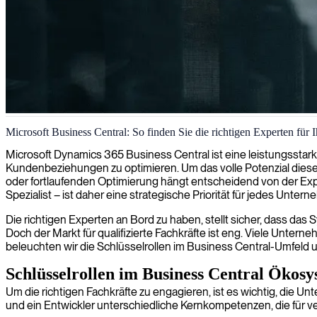
Microsoft Business Central Implementierung
Microsoft Business Central: So finden Sie die richtigen Experten für
Wir bieten Beratung in Microsoft Business Central an, um Ihnen zu h
Microsoft Dynamics 365 Business Central ist eine leistungsstark
Kundenbeziehungen zu optimieren. Um das volle Potenzial dieser 
oder fortlaufenden Optimierung hängt entscheidend von der Expe
Spezialist – ist daher eine strategische Priorität für jedes Unter
Die richtigen Experten an Bord zu haben, stellt sicher, dass das
Doch der Markt für qualifizierte Fachkräfte ist eng. Viele Unter
beleuchten wir die Schlüsselrollen im Business Central-Umfeld un
Schlüsselrollen im Business Central Ökos
Um die richtigen Fachkräfte zu engagieren, ist es wichtig, die 
und ein Entwickler unterschiedliche Kernkompetenzen, die für 