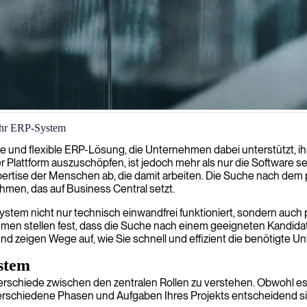
 Ihr ERP-System
elfen, Ihre Geschäftsprozesse zu optimieren und Ihre Möglichkeiten i
e und flexible ERP-Lösung, die Unternehmen dabei unterstützt, ih
Plattform auszuschöpfen, ist jedoch mehr als nur die Software se
rtise der Menschen ab, die damit arbeiten. Die Suche nach dem p
nehmen, das auf Business Central setzt.
 System nicht nur technisch einwandfrei funktioniert, sondern auch 
nehmen stellen fest, dass die Suche nach einem geeigneten Kandidat
d zeigen Wege auf, wie Sie schnell und effizient die benötigte Un
ystem
Unterschiede zwischen den zentralen Rollen zu verstehen. Obwohl 
verschiedene Phasen und Aufgaben Ihres Projekts entscheidend si