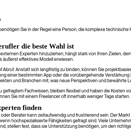
n
 benötigen Sie in der Regel eine Person, die komplexe technisch
rufler die beste Wahl ist
 externen Experten hinzuziehen, hängt stark von Ihren Zielen, dem
s äußerst effektives Modell erwiesen.
 Abruf. Anstatt sich langfristig zu binden, können Sie projektbasiert 
lung einer bestimmten App oder die vorübergehende Verstärkung Ih
Projekten und Branchen mit, was neue Perspektiven und bewährte L
zu gefragtem Fachwissen, bleiben flexibel und haben die Kosten vol
nnen Sie mit einem Freelancer oft innerhalb weniger Tage starten.
xperten finden
oder Berater kann zeitaufwendig und frustrierend sein. Der Markt 
 wenn hochspezialisierte Fähigkeiten gefragt sind. Viele Unterneh
d, stellen fest, dass sie Unterstützung benötigen, um den richtig