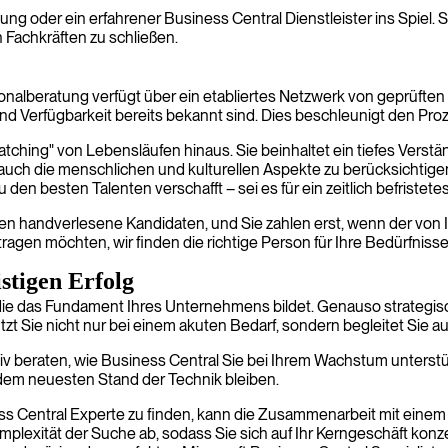
ung oder ein erfahrener Business Central Dienstleister ins Spiel. S
Fachkräften zu schließen.
nalberatung verfügt über ein etabliertes Netzwerk von geprüften E
d Verfügbarkeit bereits bekannt sind. Dies beschleunigt den Proz
tching" von Lebensläufen hinaus. Sie beinhaltet ein tiefes Verstä
n auch die menschlichen und kulturellen Aspekte zu berücksichtig
u den besten Talenten verschafft – sei es für ein zeitlich befriste
Ihnen handverlesene Kandidaten, und Sie zahlen erst, wenn der vo
ragen möchten, wir finden die richtige Person für Ihre Bedürfnisse
istigen Erfolg
die das Fundament Ihres Unternehmens bildet. Genauso strategisch 
zt Sie nicht nur bei einem akuten Bedarf, sondern begleitet Sie au
iv beraten, wie Business Central Sie bei Ihrem Wachstum unterstüt
f dem neuesten Stand der Technik bleiben.
ss Central Experte zu finden, kann die Zusammenarbeit mit einem
xität der Suche ab, sodass Sie sich auf Ihr Kerngeschäft konzen