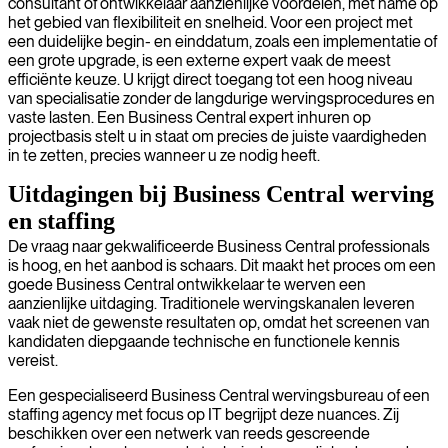
consultant of ontwikkelaar aanzienlijke voordelen, met name op
het gebied van flexibiliteit en snelheid. Voor een project met
een duidelijke begin- en einddatum, zoals een implementatie of
een grote upgrade, is een externe expert vaak de meest
efficiënte keuze. U krijgt direct toegang tot een hoog niveau
van specialisatie zonder de langdurige wervingsprocedures en
vaste lasten. Een Business Central expert inhuren op
projectbasis stelt u in staat om precies de juiste vaardigheden
in te zetten, precies wanneer u ze nodig heeft.
Uitdagingen bij Business Central werving
en staffing
De vraag naar gekwalificeerde Business Central professionals
is hoog, en het aanbod is schaars. Dit maakt het proces om een
goede Business Central ontwikkelaar te werven een
aanzienlijke uitdaging. Traditionele wervingskanalen leveren
vaak niet de gewenste resultaten op, omdat het screenen van
kandidaten diepgaande technische en functionele kennis
vereist.
Een gespecialiseerd Business Central wervingsbureau of een
staffing agency met focus op IT begrijpt deze nuances. Zij
beschikken over een netwerk van reeds gescreende