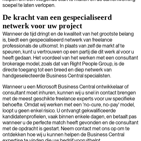
soepel te laten verlopen.
De kracht van een gespecialiseerd
netwerk voor uw project
Wanneer de tijd dringt en de kwaliteit van het grootste belang
is, biedt een gespecialiseerd netwerk van freelance
professionals de uitkomst. In plaats van zelf de markt af te
speuren, kunt u vertrouwen op een partij die dit werk al voor u
heeft gedaan. Het voordeel van het werken met een consultant
brokerage model, zoals dat van Right People Group, is de
directe toegang tot een breed en diep netwerk van
handgeselecteerde Business Central specialisten.
Wanneer u een Microsoft Business Central ontwikkelaar of
consultant moet inhuren, kunnen wij u snel in contact brengen
met de meest geschikte freelance experts voor uw specifieke
behoefte. Omdat wij werken met een 'no-cure, no-pay' model,
loopt u geen enkel risico. U ontvangt gekwalificeerde
kandidatenprofielen, vaak binnen enkele dagen, en betaalt pas
wanneer u de perfecte match heeft gevonden en de consultant
met de opdracht is gestart. Neem contact met ons op om te
ontdekken hoe wij u kunnen helpen de Business Central
expertise te vinden die uw bedrijf vooruithelpt.