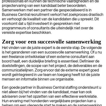
professionals en kunnen de technische vaardigheden en de
projectervaring van een kandidaat beter beoordelen.
Samenwerken met een partner die gespecialiseerd is in
Business Central recruitment verkort het zoekproces drastisch
en verhoogt de kwaliteit van de kandidaten die u spreekt. Dit
voorkomt dat u tijd investeert in gesprekken met
programmeurs of consultants die uiteindelijk niet over de
vereiste expertise beschikken.
Zorg voor een succesvolle samenwerking
Het vinden van de juiste expert is de eerste stap. De volgende
is het garanderen van een succesvolle samenwerking. Of u nu
een freelance ontwikkelaar of een externe consultant aan
boord haalt, een duidelijke briefing is essentieel. Definieer de
doelstellingen, de scope van het project, de deliverables en de
communicatielijnen. Zorg ervoor dat de externe expert goed
wordt geïntegreerd in uw team en toegang heeft tot de juiste
mensen en informatie binnen uw organisatie.
Een goede partner in Business Central staffing ondersteunt u
niet alleen bij het vinden van de kandidaat, maar kan ook
adviseren over het opzetten van een effectieve werkrelatie.
Hun ervaring met honderden vergelijkbare projecten kan u
helpen om een vliegende start te maken en de samenwerking