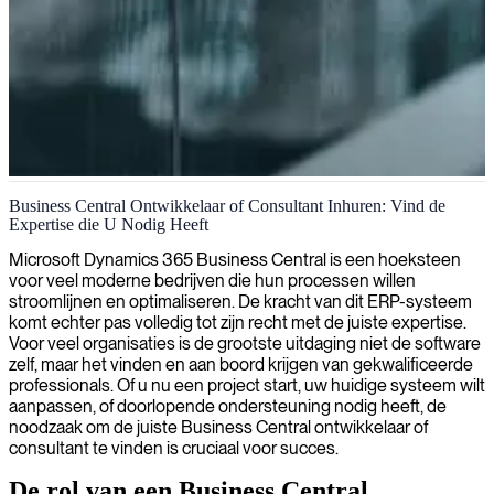
Microsoft Business Central implementatie
Business Central Ontwikkelaar of Consultant Inhuren: Vind de
Expertise die U Nodig Heeft
Wij bieden consultancy in Microsoft Business Central om u te
helpen uw bedrijfsprocessen te optimaliseren en uw financiële
Microsoft Dynamics 365 Business Central is een hoeksteen
managementcapaciteiten te verbeteren.
voor veel moderne bedrijven die hun processen willen
stroomlijnen en optimaliseren. De kracht van dit ERP-systeem
komt echter pas volledig tot zijn recht met de juiste expertise.
Voor veel organisaties is de grootste uitdaging niet de software
zelf, maar het vinden en aan boord krijgen van gekwalificeerde
professionals. Of u nu een project start, uw huidige systeem wilt
aanpassen, of doorlopende ondersteuning nodig heeft, de
noodzaak om de juiste Business Central ontwikkelaar of
consultant te vinden is cruciaal voor succes.
De rol van een Business Central