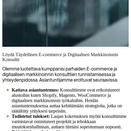
E-commerce ja digitaalinen markkinointi
Löydä Täydellinen E-commerce ja Digitaalisen Markkinoinnin
Konsultti
Toimitamme taitavia asiantuntijoita digitaaliseen markkinointiin,
jotka luovat arvoa strategisten monikanavaisten lähestymistapojen,
Olemme luotettava kumppanisi parhaiden E-commerce ja
data-analyysien ja innovatiivisten kampanjoiden avulla, muuttaen
digitaalisen markkinoinnin konsulttien tunnistamisessa ja
vierailijat asiakkaiksi.
yhteydenpidossa. Asiantuntijamme erottuvat seuraavissa:
Kattava asiantuntemus:
Konsulttimme ovat erikoistuneet
alustoihin kuten Shopify, Magento, WooCommerce ja
digitaalisen markkinoinnin työkaluihin. Heidän
asiantuntemuksensa auttaa kehittämään strategioita, jotka on
räätälöity yrityksesi tarpeisiin.
Todistetut tulokset:
Laajan kokemuksen myötä konsulttimme
varmistavat onnistuneet projektit ja tehokkaan
muutoksenhallinnan, auttaen tiimiäsi sopeutumaan nopeasti.