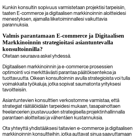
Kunkin konsultin sopivuus varmistetaan projektisi tarpeisiin,
taaten E-commerce ja digitaalisen markkinoinnin aloitteidesi
menestyksen, ajamalla liiketoiminnallesi vaikuttavia
parannuksia.
Valmis parantamaan E-commerce ja Digitaalisen
Markkinoinnin strategioitasi asiantuntevalla
konsultoinnilla?
Otetaan seuraava askel yhdessä.
Digitaalisen markkinoinnin ja e-commerce prosessien
optimointi voi merkittävästi parantaa päätöksentekoa ja
tuottavuutta. Oikean konsultoinnin avulla strategioista voi tulla
voimakkaita työkaluja, jotka sopivat saumatonta yrityksesi
tavoitteisiin.
Asiantuntevien konsulttien verkostomme varmistaa, että
strategiat räätälöidään tarpeidesi mukaan, tasapainottaen
freelancerien joustavuuden strategisella projektinhallinnalla
parantaen aloitteitasi ja vähentäen kustannuksia.
Ota yhteyttä yhdistääksesi taitavien e-commerce ja digitaalisen
markkinoinnin konsultteihin, jotka auttavat sinua saavuttamaan