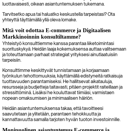
luottavaisesti, oikean asiantuntemuksen tukemana.
Tarvitsetko apua tai haluatko keskustella tarpeistasi? Ota
yhteyttä täyttämällä yllä oleva lomake.
Mitä voit odottaa E-commerce ja Digitaalisen
Markkinoinnin konsultiltamme?
Yhteistyö konsulttiemme kanssa parantaa liiketoimintasi
suorituskykyä. Heidän laaja kokemuksensa auttaa valitsemaan
ja toteuttamaan parhaat strategiat yrityksesi ainutlaatuisiin
tarpeisiin.
Konsulttimme keskittyvät tunnistamaan ja korjaamaan
työnkulun tehottomuuksia, käyttämällä edistyneitä ratkaisuja
tuottavuuden parantamiseksi. He hallitsevat aikatauluja,
resursseja ja budjetteja taitavasti, pitäen projektit raiteillaan ja
stressittöminä. Lisäksi he kouluttavat tiimiäsi, varmistaen
nopean omaksumisen ja minimaalisen häiriön.
Heidän asiantuntemuksensa takaa, että tavoitteesi
saavutetaan ja ylitetään, parantaen tehokkuutta ja
kannattavuutta samalla tarjoten hyvän tuoton investoinnille.
Monipuolinen asiantuntemus E-commerce ja