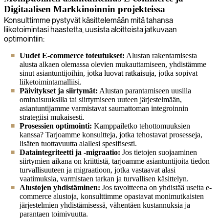
Digitaalisen Markkinoinnin projekteissa
Konsulttimme pystyvät käsittelemään mitä tahansa
liiketoimintasi haastetta, uusista aloitteista jatkuvaan
optimointiin:
Uudet E-commerce toteutukset:
Alustan rakentamisesta
alusta alkaen olemassa olevien mukauttamiseen, yhdistämme
sinut asiantuntijoihin, jotka luovat ratkaisuja, jotka sopivat
liiketoimintamalliisi.
Päivitykset ja siirtymät:
Alustan parantamiseen uusilla
ominaisuuksilla tai siirtymiseen uuteen järjestelmään,
asiantuntijamme varmistavat saumattoman integroinnin
strategiisi mukaisesti.
Prosessien optimointi:
Kamppailetko tehottomuuksien
kanssa? Tarjoamme konsultteja, jotka tehostavat prosesseja,
lisäten tuottavuutta alallesi spesifisesti.
Dataintegriteetti ja -migraatio:
Jos tietojen suojaaminen
siirtymien aikana on kriittistä, tarjoamme asiantuntijoita tiedon
turvallisuuteen ja migraatioon, jotka vastaavat alasi
vaatimuksia, varmistaen tarkan ja turvallisen käsittelyn.
Alustojen yhdistäminen:
Jos tavoitteena on yhdistää useita e-
commerce alustoja, konsulttimme opastavat monimutkaisten
järjestelmien yhdistämisessä, vähentäen kustannuksia ja
parantaen toimivuutta.