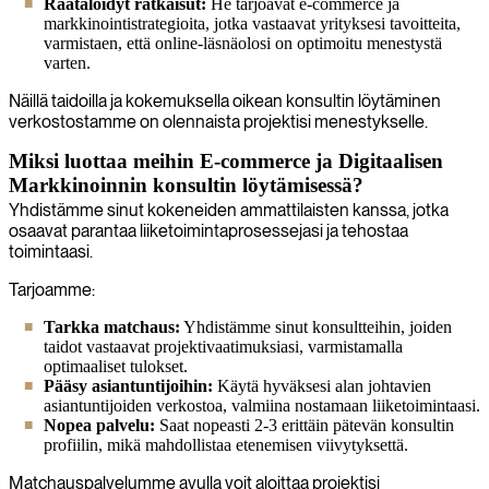
Räätälöidyt ratkaisut:
He tarjoavat e-commerce ja
markkinointistrategioita, jotka vastaavat yrityksesi tavoitteita,
varmistaen, että online-läsnäolosi on optimoitu menestystä
varten.
Näillä taidoilla ja kokemuksella oikean konsultin löytäminen
verkostostamme on olennaista projektisi menestykselle.
Miksi luottaa meihin E-commerce ja Digitaalisen
Markkinoinnin konsultin löytämisessä?
Yhdistämme sinut kokeneiden ammattilaisten kanssa, jotka
osaavat parantaa liiketoimintaprosessejasi ja tehostaa
toimintaasi.
Tarjoamme:
Tarkka matchaus:
Yhdistämme sinut konsultteihin, joiden
taidot vastaavat projektivaatimuksiasi, varmistamalla
optimaaliset tulokset.
Pääsy asiantuntijoihin:
Käytä hyväksesi alan johtavien
asiantuntijoiden verkostoa, valmiina nostamaan liiketoimintaasi.
Nopea palvelu:
Saat nopeasti 2-3 erittäin pätevän konsultin
profiilin, mikä mahdollistaa etenemisen viivytyksettä.
Matchauspalvelumme avulla voit aloittaa projektisi