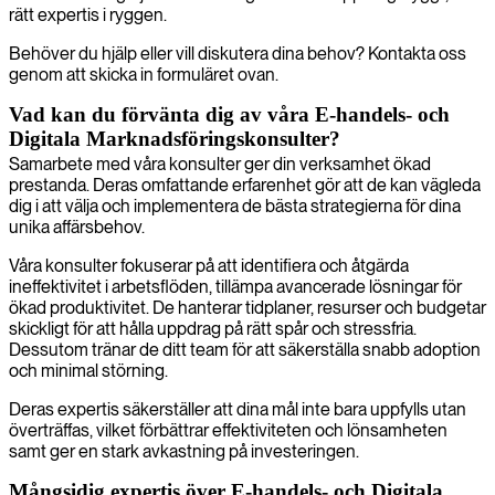
rätt expertis i ryggen.
Behöver du hjälp eller vill diskutera dina behov? Kontakta oss
genom att skicka in formuläret ovan.
Vad kan du förvänta dig av våra E-handels- och
Digitala Marknadsföringskonsulter?
Samarbete med våra konsulter ger din verksamhet ökad
prestanda. Deras omfattande erfarenhet gör att de kan vägleda
dig i att välja och implementera de bästa strategierna för dina
unika affärsbehov.
Våra konsulter fokuserar på att identifiera och åtgärda
ineffektivitet i arbetsflöden, tillämpa avancerade lösningar för
ökad produktivitet. De hanterar tidplaner, resurser och budgetar
skickligt för att hålla uppdrag på rätt spår och stressfria.
Dessutom tränar de ditt team för att säkerställa snabb adoption
och minimal störning.
Deras expertis säkerställer att dina mål inte bara uppfylls utan
överträffas, vilket förbättrar effektiviteten och lönsamheten
samt ger en stark avkastning på investeringen.
Mångsidig expertis över E-handels- och Digitala