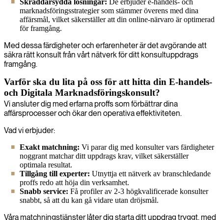
Skräddarsydda lösningar:
De erbjuder e-handels- och
marknadsföringsstrategier som stämmer överens med dina
affärsmål, vilket säkerställer att din online-närvaro är optimerad
för framgång.
Med dessa färdigheter och erfarenheter är det avgörande att
säkra rätt konsult från vårt nätverk för ditt konsultuppdrags
framgång.
Varför ska du lita på oss för att hitta din E-handels-
och Digitala Marknadsföringskonsult?
Vi ansluter dig med erfarna proffs som förbättrar dina
affärsprocesser och ökar den operativa effektiviteten.
Vad vi erbjuder:
Exakt matchning:
Vi parar dig med konsulter vars färdigheter
noggrant matchar ditt uppdrags krav, vilket säkerställer
optimala resultat.
Tillgång till experter:
Utnyttja ett nätverk av branschledande
proffs redo att höja din verksamhet.
Snabb service:
Få profiler av 2-3 högkvalificerade konsulter
snabbt, så att du kan gå vidare utan dröjsmål.
Våra matchningstjänster låter dig starta ditt uppdrag tryggt, med