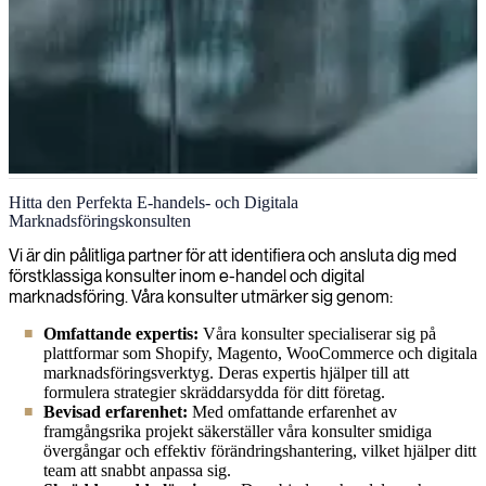
E-handel och digital marknadsföring
Hitta den Perfekta E-handels- och Digitala
Marknadsföringskonsulten
Vi levererar skickliga experter inom digital marknadsföring som
skapar värde genom strategiska omnikanalmetoder, dataanalys och
Vi är din pålitliga partner för att identifiera och ansluta dig med
innovativa kampanjer som omvandlar besökare till kunder.
förstklassiga konsulter inom e-handel och digital
marknadsföring. Våra konsulter utmärker sig genom:
Omfattande expertis:
Våra konsulter specialiserar sig på
plattformar som Shopify, Magento, WooCommerce och digitala
marknadsföringsverktyg. Deras expertis hjälper till att
formulera strategier skräddarsydda för ditt företag.
Bevisad erfarenhet:
Med omfattande erfarenhet av
framgångsrika projekt säkerställer våra konsulter smidiga
övergångar och effektiv förändringshantering, vilket hjälper ditt
team att snabbt anpassa sig.