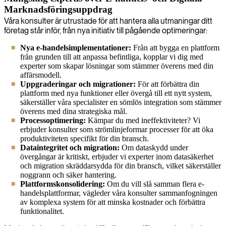
Marknadsföringsuppdrag
Våra konsulter är utrustade för att hantera alla utmaningar ditt
företag står inför, från nya initiativ till pågående optimeringar:
Nya e-handelsimplementationer:
Från att bygga en plattform
från grunden till att anpassa befintliga, kopplar vi dig med
experter som skapar lösningar som stämmer överens med din
affärsmodell.
Uppgraderingar och migrationer:
För att förbättra din
plattform med nya funktioner eller övergå till ett nytt system,
säkerställer våra specialister en sömlös integration som stämmer
överens med dina strategiska mål.
Processoptimering:
Kämpar du med ineffektiviteter? Vi
erbjuder konsulter som strömlinjeformar processer för att öka
produktiviteten specifikt för din bransch.
Dataintegritet och migration:
Om dataskydd under
övergångar är kritiskt, erbjuder vi experter inom datasäkerhet
och migration skräddarsydda för din bransch, vilket säkerställer
noggrann och säker hantering.
Plattformskonsolidering:
Om du vill slå samman flera e-
handelsplattformar, vägleder våra konsulter sammanfogningen
av komplexa system för att minska kostnader och förbättra
funktionalitet.