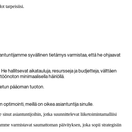
t tarpeisiisi.
iantuntijamme syvällinen tietämys varmistaa, että he ohjaavat
hallitsevat aikatauluja, resursseja ja budjetteja, välttäen
töönoton minimaalisella häiriöllä.
itetun pääoman tuoton.
optimointi, meillä on oikea asiantuntija sinulle.
inut asiantuntijoihin, jotka suunnittelevat liiketoimintamalliisi
jamme varmistavat saumattoman päivityksen, joka sopii strategisiin