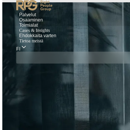
Palvelut
Osaaminen
Toimialat
Cases & Insights
Ehdokkaita varten
Tietoa meistä
FI