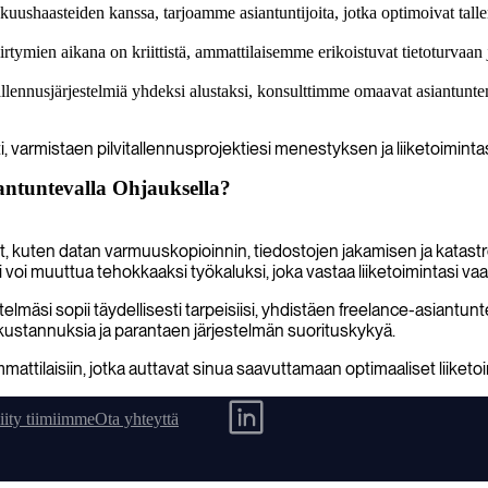
kuushaasteiden kanssa, tarjoamme asiantuntijoita, jotka optimoivat tallen
tymien aikana on kriittistä, ammattilaisemme erikoistuvat tietoturvaan ja
tallennusjärjestelmiä yhdeksi alustaksi, konsulttimme omaavat asiantunt
ti, varmistaen pilvitallennusprojektiesi menestyksen ja liiketoimint
antuntevalla Ohjauksella?
sit, kuten datan varmuuskopioinnin, tiedostojen jakamisen ja katas
 voi muuttua tehokkaaksi työkaluksi, joka vastaa liiketoimintasi vaat
telmäsi sopii täydellisesti tarpeisiisi, yhdistäen freelance-asiant
kustannuksia ja parantaen järjestelmän suorituskykyä.
mmattilaisiin, jotka auttavat sinua saavuttamaan optimaaliset liiketo
iity tiimiimme
Ota yhteyttä