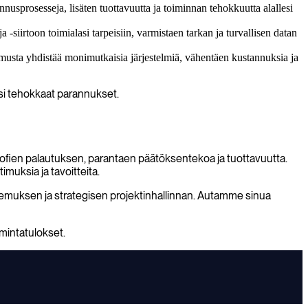
nusprosesseja, lisäten tuottavuutta ja toiminnan tehokkuutta alallesi
 -siirtoon toimialasi tarpeisiin, varmistaen tarkan ja turvallisen datan
emusta yhdistää monimutkaisia järjestelmiä, vähentäen kustannuksia ja
asi tehokkaat parannukset.
trofien palautuksen, parantaen päätöksentekoa ja tuottavuutta.
imuksia ja tavoitteita.
untemuksen ja strategisen projektinhallinnan. Autamme sinua
imintatulokset.