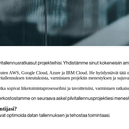
ioille opastaen käyttöönotossa, määrittelyssä ja strategiassa varmistaen, 
tallennusratkaisut projekteihisi. Yhdistämme sinut kokeneisiin ammatt
 kuten AWS, Google Cloud, Azure ja IBM Cloud. He hyödyntävät tätä osaam
tallennuksen toteutuksista, varmistaen projektin menestyksen ja sujuva
tka sopivat liiketoimintaprosesseihisi ja tavoitteisiisi, varmistaen ratkai
en verkostostamme on seuraava askel pilvitallennusprojektiesi mene
tijasi?
t optimoida datan tallennuksen ja tehostaa toimintaasi.