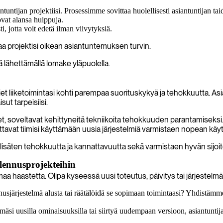
untijan projektiisi. Prosessimme sovittaa huolellisesti asiantuntijan taido
vat alansa huippuja.
i, jotta voit edetä ilman viivytyksiä.
taa projektisi oikean asiantuntemuksen turvin.
ä lähettämällä lomake yläpuolella.
iet liiketoimintasi kohti parempaa suorituskykyä ja tehokkuutta. As
ut tarpeisiisi.
oveltavat kehittyneitä tekniikoita tehokkuuden parantamiseksi. He 
uluttavat tiimisi käyttämään uusia järjestelmiä varmistaen nopean käyt
, lisäten tehokkuutta ja kannattavuutta sekä varmistaen hyvän sijo
llennusprojekteihin
 haastetta. Olipa kyseessä uusi toteutus, päivitys tai järjestelmän 
usjärjestelmä alusta tai räätälöidä se sopimaan toimintaasi? Yhdistämme s
lmäsi uusilla ominaisuuksilla tai siirtyä uudempaan versioon, asiantunti