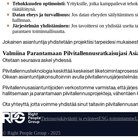
Tehokkuuden optimointi:
Yrityksille, jotka kamppailevat tehok
räätälöitynä.
Datan eheys ja turvallisuus:
Jos datan eheyden säilyttäminen siir
hallinnan.
Järjestelmän yhdistäminen:
Jos tavoitteesi on yhdistää useita 
parantaen toiminnallisuutta.
Jokainen asiantuntija yhdistetään projektiisi tarpeidesi mukaises
Valmiina Parantamaan Pilvitallennusratkaisujasi Asi
Otetaan seuraava askel yhdessä.
Pilvitallennusteknologia keskittää keskeiset liiketoimintaproses
Oikean asiantuntijakonsultoinnin avulla pilvitallennusjärjestelmäsi
Pilvitallennusasiantuntijoiden verkostomme varmistaa, että järjes
hallitsemaan ja parantamaan pilvitallennusprojekteja, vähentäen 
Ota yhteyttä, jotta voimme yhdistää sinut taitaviin pilvitallennusa
Tietosuojakäytäntö ja evästeet
ESG-toimintamme
L
© Right People Group - 2025