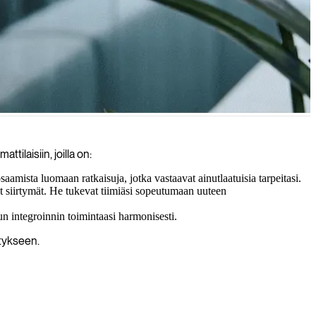
että tietosi on turvallista, helposti saatavilla ja optimoitu juuri sinun
ilaisiin, joilla on:
ista luomaan ratkaisuja, jotka vastaavat ainutlaatuisia tarpeitasi.
t siirtymät. He tukevat tiimiäsi sopeutumaan uuteen
sun integroinnin toimintaasi harmonisesti.
stykseen.