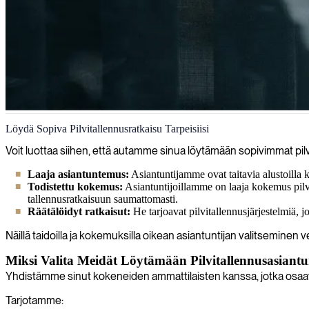
Pilvitallennus
Löydä Sopiva Pilvitallennusratkaisu Tarpeisiisi
IT-konsulttimme tarjoavat asiantuntevaa pilvipalveluratkaisuja organisaat
Voit luottaa siihen, että autamme sinua löytämään sopivimmat pilvi
liiketoimintatarpeisiisi.
Laaja asiantuntemus:
Asiantuntijamme ovat taitavia alustoilla
Todistettu kokemus:
Asiantuntijoillamme on laaja kokemus pilvi
tallennusratkaisuun saumattomasti.
Räätälöidyt ratkaisut:
He tarjoavat pilvitallennusjärjestelmiä, jo
Näillä taidoilla ja kokemuksilla oikean asiantuntijan valitsemin
Miksi Valita Meidät Löytämään Pilvitallennusasiantun
Yhdistämme sinut kokeneiden ammattilaisten kanssa, jotka osaava
Tarjotamme: