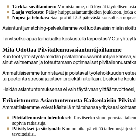
Tarkka sovittaminen:
Varmistamme, että löydät täydellisen asiant
Laaja verkosto:
Pääsy huippuasiantuntijoiden joukkoon, jotka o
Nopea ja tehokas:
Saat profiilit 2-3 pätevästä konsultista nopeast
Asiantuntijamatching-palvelullamme voit luottavaisin mielin aloit
Tarvitsetko apua tai haluatko keskustella tarpeistasi? Ota yhteytt
Mitä Odottaa Pilvitallennusasiantuntijoiltamme
Kun teet yhteistyötä meidän pilvitallennusasiantuntijan kanssa, v
sinut valitsemaan ja toteuttamaan optimaaliset pilvitallennusratkais
Ammattilaisemme tunnistavat ja poistavat työtehokkuuden esteet, s
tarpeetonta stressiä ja pitäen projektit raiteillaan. Lisäksi he ko
Heidän asiantuntemuksensa ei vain täytä vaan ylittää tavoitteesi
Erikoistunutta Asiantuntemusta Kaikenlaisiin Pilvita
Ammattilaisemme voivat käsitellä mitä tahansa yrityksesi kohtaamaa
Pilvitallennusten toteutukset:
Tarvitseeko sinun perustaa tallenn
sopivia ratkaisuja.
Päivitykset ja siirtymät:
Kun on aika päivittää tallennusjärjeste
tavoitteisiisi.