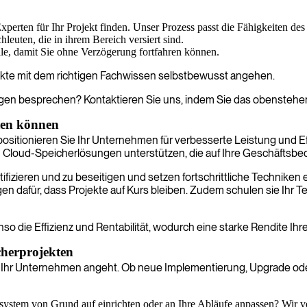
 Experten für Ihr Projekt finden. Unser Prozess passt die Fähigkeiten d
euten, die in ihrem Bereich versiert sind.
file, damit Sie ohne Verzögerung fortfahren können.
ekte mit dem richtigen Fachwissen selbstbewusst angehen.
gen besprechen? Kontaktieren Sie uns, indem Sie das obenstehen
ten können
itionieren Sie Ihr Unternehmen für verbesserte Leistung und Effi
 Cloud-Speicherlösungen unterstützen, die auf Ihre Geschäftsbed
fizieren und zu beseitigen und setzen fortschrittliche Techniken ei
n dafür, dass Projekte auf Kurs bleiben. Zudem schulen sie Ihr
enso die Effizienz und Rentabilität, wodurch eine starke Rendite Ihre
icherprojekten
 Ihr Unternehmen angeht. Ob neue Implementierung, Upgrade oder
ystem von Grund auf einrichten oder an Ihre Abläufe anpassen? Wir ve