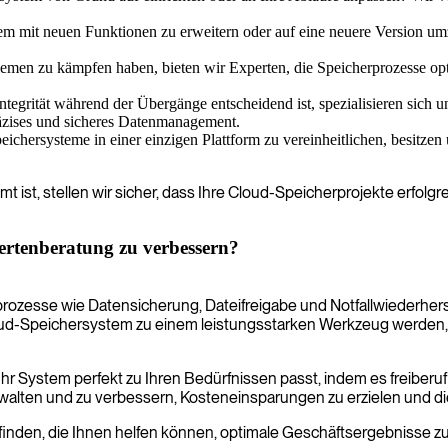
tem mit neuen Funktionen zu erweitern oder auf eine neuere Version umz
emen zu kämpfen haben, bieten wir Experten, die Speicherprozesse opti
grität während der Übergänge entscheidend ist, spezialisieren sich uns
räzises und sicheres Datenmanagement.
eichersysteme in einer einzigen Plattform zu vereinheitlichen, besitzen
mt ist, stellen wir sicher, dass Ihre Cloud-Speicherprojekte erf
pertenberatung zu verbessern?
prozesse wie Datensicherung, Dateifreigabe und Notfallwiederhe
 Cloud-Speichersystem zu einem leistungsstarken Werkzeug werden
Ihr System perfekt zu Ihren Bedürfnissen passt, indem es freiber
rwalten und zu verbessern, Kosteneinsparungen zu erzielen und di
finden, die Ihnen helfen können, optimale Geschäftsergebnisse zu 