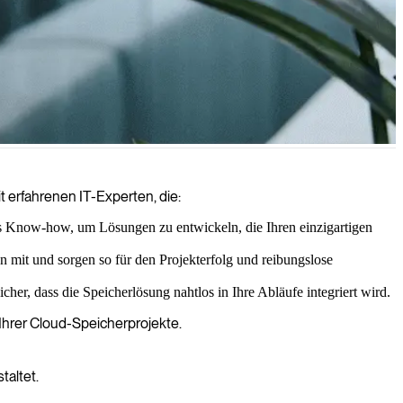
Strategieentwicklung, um sicherzustellen, dass Ihre Daten sicher,
t erfahrenen IT-Experten, die:
s Know-how, um Lösungen zu entwickeln, die Ihren einzigartigen
mit und sorgen so für den Projekterfolg und reibungslose
cher, dass die Speicherlösung nahtlos in Ihre Abläufe integriert wird.
Ihrer Cloud-Speicherprojekte.
taltet.