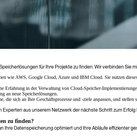
rlösungen an und begleiten Sie bei der Einrichtung, Konfiguration und 
peicherlösungen für Ihre Projekte zu finden. Wir verbinden Sie mi
t sind.
ormen wie AWS, Google Cloud, Azure und IBM Cloud. Sie nutzen diese
e Erfahrung in der Verwaltung von Cloud-Speicher-Implementierungen 
ung an neue Speicherlösungen.
 die sich an Ihre Geschäftsprozesse und -ziele anpassen, und stellen si
gen Experten aus unserem Netzwerk der nächste Schritt zum Erfolg 
en zu finden?
n Ihre Datenspeicherung optimiert und Ihre Abläufe effizienter ges