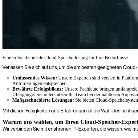
Cloud-Speicherlösung
Finden Sie die ideale Cloud-Speicherlösung für Ihre Bedürfnisse
Unsere IT-Berater bieten Organisationen professionelle Cloud-Speiche
Verlassen Sie sich auf uns, um die am besten geeigneten Cloud-S
zugänglich und für Ihre spezifischen Geschäftsanforderungen optimier
Umfassendes Wissen:
Unsere Experten sind versiert in Plattf
Anforderungen entsprechen.
Bewährte Erfolgsbilanz:
Unsere Fachleute bringen umfangreich
Übergänge. Sie unterstützen Ihr Team bei der nahtlosen Anpass
Maßgeschneiderte Lösungen:
Sie bieten Cloud-Speichersysteme,
Mit diesen Fähigkeiten und Erfahrungen ist die Wahl des richti
Warum uns wählen, um Ihren Cloud-Speicher-Expert
Wir verbinden Sie mit erfahrenen IT-Experten, die wissen, wie ma