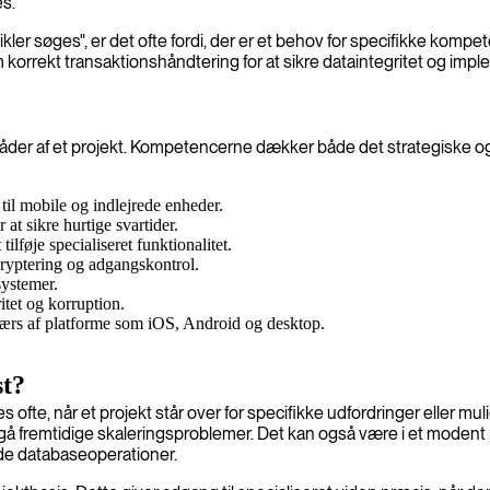
es.
 søges", er det ofte fordi, der er et behov for specifikke kompete
 korrekt transaktionshåndtering for at sikre dataintegritet og imp
der af et projekt. Kompetencerne dækker både det strategiske og d
il mobile og indlejrede enheder.
t sikre hurtige svartider.
ilføje specialiseret funktionalitet.
kryptering og adgangskontrol.
systemer.
itet og korruption.
tværs af platforme som iOS, Android og desktop.
st?
 ofte, når et projekt står over for specifikke udfordringer eller mu
ndgå fremtidige skaleringsproblemer. Det kan også være i et moden
nde databaseoperationer.