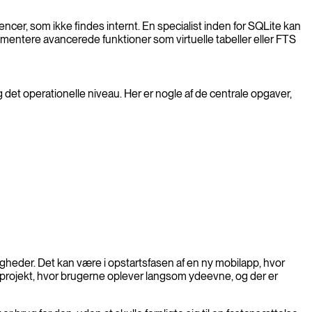
ncer, som ikke findes internt. En specialist inden for SQLite kan
lementere avancerede funktioner som virtuelle tabeller eller FTS
et operationelle niveau. Her er nogle af de centrale opgaver,
ligheder. Det kan være i opstartsfasen af en ny mobilapp, hvor
t projekt, hvor brugerne oplever langsom ydeevne, og der er