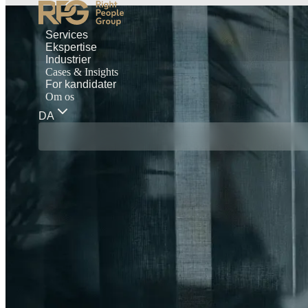
Services
Ekspertise
Industrier
Cases & Insights
For kandidater
Om os
DA