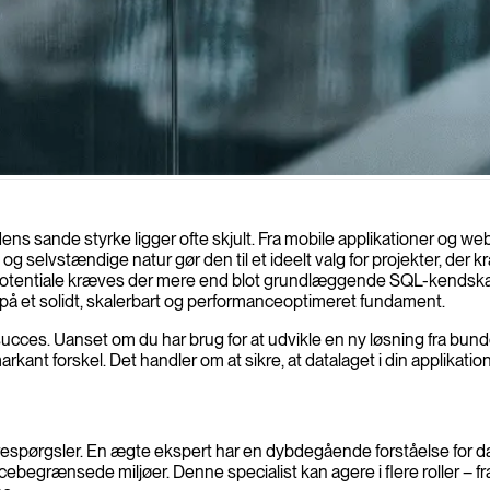
serverløse- og selvstændige databaser, der er ideelle til indlejrede sys
 sande styrke ligger ofte skjult. Fra mobile applikationer og web-b
 og selvstændige natur gør den til et ideelt valg for projekter, der 
de potentiale kræves der mere end blot grundlæggende SQL-kendskab
et på et solidt, skalerbart og performanceoptimeret fundament.
succes. Uanset om du har brug for at udvikle en ny løsning fra bun
kant forskel. Det handler om at sikre, at datalaget i din applikatio
orespørgsler. En ægte ekspert har en dybdegående forståelse for 
cebegrænsede miljøer. Denne specialist kan agere i flere roller – fr