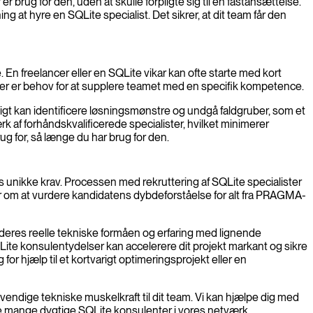
 brug for den, uden at skulle forpligte sig til en fastansættelse.
ng at hyre en SQLite specialist. Det sikrer, at dit team får den
 En freelancer eller en SQLite vikar kan ofte starte med kort
r der er behov for at supplere teamet med en specifik kompetence.
igt kan identificere løsningsmønstre og undgå faldgruber, som et
k af forhåndskvalificerede specialister, hvilket minimerer
ug for, så længe du har brug for den.
ets unikke krav. Processen med rekruttering af SQLite specialister
er om at vurdere kandidatens dybdeforståelse for alt fra PRAGMA-
 deres reelle tekniske formåen og erfaring med lignende
QLite konsulentydelser kan accelerere dit projekt markant og sikre
g for hjælp til et kortvarigt optimeringsprojekt eller en
vendige tekniske muskelkraft til dit team. Vi kan hjælpe dig med
 de mange dygtige SQLite konsulenter i vores netværk.