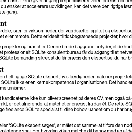
asis. Dette giver adgang til specialiseret viden præcis, når der er
s du ønsker at accelerere udviklingen, kan det være den rigtige løsni
ste gang.
ent
dele, især for virksomheder, der værdsætter agilitet og ekspertise.
det eller remote. Dette er ideelt til tidsbegrænsede projekter, hvo
ge projekter og brancher. Denne brede baggrund betyder, at de hurt
t professionelt SQLite konsulentbureau får du adgang til et netvær
SQLite bemanding sikrer, at du får præcis den ekspertise, du har br
kt
de den helt rigtige SQLite ekspert, hvis færdigheder matcher projekt
vis SQLite ikke er en kernekompetence i organisationen. Det handl
semekanismer.
at kandidaterne ikke kun bliver screenet på deres CV, men også på
rakt, er det afgørende, at matchet er præcist fra dag ét. De rette S
igtige freelance SQLite specialist til dine behov, uanset om du har bru
ler "SQLite ekspert søges", er målet det samme: at tilføre den nød
n uforpligtende snak om, hvordan vi kan matche dit behov med en af