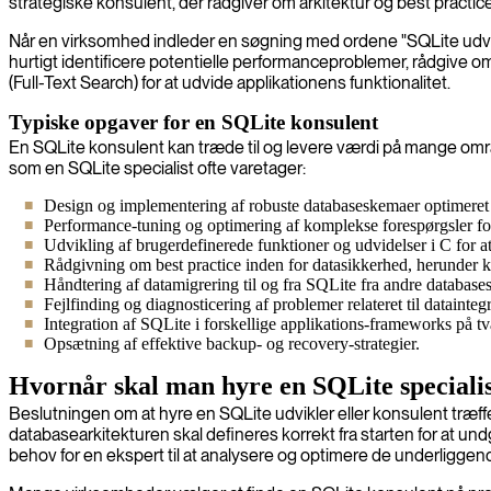
strategiske konsulent, der rådgiver om arkitektur og best practic
Når en virksomhed indleder en søgning med ordene "SQLite udvikler
hurtigt identificere potentielle performanceproblemer, rådgive om
(Full-Text Search) for at udvide applikationens funktionalitet.
Typiske opgaver for en SQLite konsulent
En SQLite konsulent kan træde til og levere værdi på mange områ
som en SQLite specialist ofte varetager:
Design og implementering af robuste databaseskemaer optimeret t
Performance-tuning og optimering af komplekse forespørgsler for a
Udvikling af brugerdefinerede funktioner og udvidelser i C for at t
Rådgivning om best practice inden for datasikkerhed, herunder 
Håndtering af datamigrering til og fra SQLite fra andre database
Fejlfinding og diagnosticering af problemer relateret til dataintegr
Integration af SQLite i forskellige applikations-frameworks på 
Opsætning af effektive backup- og recovery-strategier.
Hvornår skal man hyre en SQLite speciali
Beslutningen om at hyre en SQLite udvikler eller konsulent træffes
databasearkitekturen skal defineres korrekt fra starten for at u
behov for en ekspert til at analysere og optimere de underligge