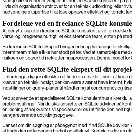
Mange virksomheder vælger at finde en SQLite konsulent på projektb
Hvis din organisation står over for en teknisk udfordring, eller hvi
nødvendige ekspertise til at løse opgaven effektivt og korrekt før
Fordelene ved en freelance SQLite konsul
At benytte sig af en freelance SQLite konsulent giver en række for
varsel og integreres hurtigt i et eksisterende team, enten på ste
En freelance SQLite ekspert bringer erfaring fra mange forskelli
internt team måske ikke har stødt på før. Ved at samarbejde med e
risikoen og sparer tid i rekrutteringsprocessen. Denne model for 
Find den rette SQLite ekspert til dit proje
Udfordringen ligger ofte ikke i at finde en udvikler, men i at fin
kræver en teknisk indsigt, der kan være svær at have internt, h
indstillinger og query-planer til håndtering af concurrency og lå
Ved at anvende et specialiseret SQLite konsulenthus sikrer du, 
problemstillinger. Når du skal ansætte en SQLite udvikler på kont
en løsning af høj kvalitet. Vi specialiserer os i at finde den helt r
længerevarende udviklingsopgave.
Uanset om din søgning er påbegyndt med "find SQLite udvikler" el
at finde den rette person hurtigt og effektivt. Kontakt os for e