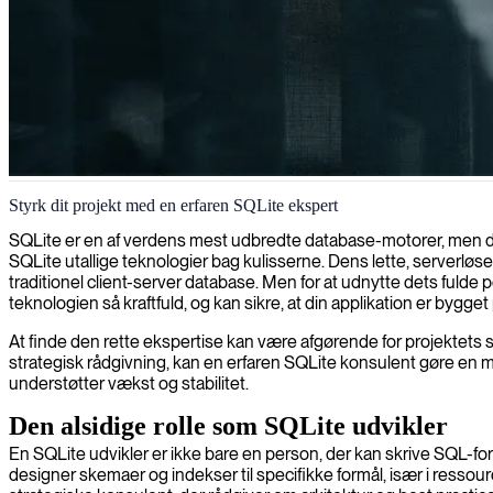
SQLite databaseudvikling
Styrk dit projekt med en erfaren SQLite ekspert
Vi tilbyder SQLite-udvikling, og hjælper dig med at opbygge letvægts-, 
SQLite er en af verdens mest udbredte database-motorer, men dens
afgørende.
SQLite utallige teknologier bag kulisserne. Dens lette, serverløse
traditionel client-server database. Men for at udnytte dets ful
teknologien så kraftfuld, og kan sikre, at din applikation er bygg
At finde den rette ekspertise kan være afgørende for projektets 
strategisk rådgivning, kan en erfaren SQLite konsulent gøre en mar
understøtter vækst og stabilitet.
Den alsidige rolle som SQLite udvikler
En SQLite udvikler er ikke bare en person, der kan skrive SQL-f
designer skemaer og indekser til specifikke formål, især i ressour