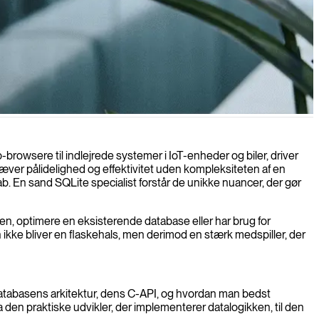
temer og mobilapplikationer, hvor effektivitet og pålidelighed er
rowsere til indlejrede systemer i IoT-enheder og biler, driver
kræver pålidelighed og effektivitet uden kompleksiteten af en
. En sand SQLite specialist forstår de unikke nuancer, der gør
den, optimere en eksisterende database eller har brug for
n ikke bliver en flaskehals, men derimod en stærk medspiller, der
databasens arkitektur, dens C-API, og hvordan man bedst
a den praktiske udvikler, der implementerer datalogikken, til den