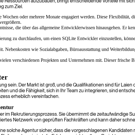
ne Ressourcen aufzubauen, bringt entscheidende Vorteile mit sich.
eg zum Ziel.
ge Wochen oder mehrere Monate engagiert werden. Diese Flexibilität, die
 vergrößern.
nntnisse, die über das allgemeine Entwicklerwissen hinausgehen. Er ken
erung zu durchlaufen, um einen SQLite Entwickler einzustellen, können 
rbeit. Nebenkosten wie Sozialabgaben, Büroausstattung und Weiterbildung
 vielen verschiedenen Projekten und Unternehmen mit. Dieser frische 
ter
ein. Der Markt ist groß, und die Qualifikationen sind für Laien of
ten und die Fähigkeit, sich in Ihr Team zu integrieren, sind entsc
ozess erheblich vereinfachen.
gentur
artner im Rekrutierungsprozess. Sie übernimmt die zeitaufwändige 
iertes Netzwerk von geprüften Fachkräften und kann daher schnell
ine solche Agentur sicher, dass die vorgeschlagenen Kandidaten 