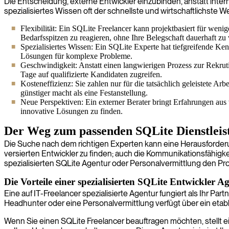
Die Entscheidung, externe Entwickler einzubinden, anstatt inter
spezialisiertes Wissen oft der schnellste und wirtschaftlichste W
Flexibilität: Ein SQLite Freelancer kann projektbasiert für weni
Bedarfsspitzen zu reagieren, ohne Ihre Belegschaft dauerhaft zu
Spezialisiertes Wissen: Ein SQLite Experte hat tiefgreifende Ke
Lösungen für komplexe Probleme.
Geschwindigkeit: Anstatt einen langwierigen Prozess zur Rekruti
Tage auf qualifizierte Kandidaten zugreifen.
Kosteneffizienz: Sie zahlen nur für die tatsächlich geleistete A
günstiger macht als eine Festanstellung.
Neue Perspektiven: Ein externer Berater bringt Erfahrungen aus
innovative Lösungen zu finden.
Der Weg zum passenden SQLite Dienstleis
Die Suche nach dem richtigen Experten kann eine Herausforderung s
versierten Entwickler zu finden; auch die Kommunikationsfähigkei
spezialisierten SQLite Agentur oder Personalvermittlung den Pr
Die Vorteile einer spezialisierten SQLite Entwickler A
Eine auf IT-Freelancer spezialisierte Agentur fungiert als Ihr P
Headhunter oder eine Personalvermittlung verfügt über ein etabl
Wenn Sie einen SQLite Freelancer beauftragen möchten, stellt e