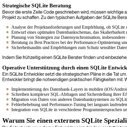
Strategische SQLite Beratung
Bevor die erste Zeile Code geschrieben wird, müssen wichtige ar
Projekt zu schaffen. Zu den typischen Aufgaben der SQLite Ber
Analyse der Projektanforderungen und Empfehlung, ob SQLite di
Entwurf eines optimalen Datenbankschemas, das Skalierbarkeit un
Planung von Strategien zur Datensynchronisation, insbesondere 
Beratung zu Best Practices bei der Performance-Optimierung u
Sicherheitsaudits und Empfehlungen zum Schutz sensibler Date
Indem Sie frühzeitig einen SQLite Berater finden und einbeziehe
Operative Unterstützung durch einen SQLite Entwick
Ein SQLite Entwickler setzt die strategischen Pläne in die Ta
Entwickler bringt die notwendigen praktischen Fähigkeiten mit
Implementierung des Datenbank-Layers in mobilen (iOS/Andro
Schreiben komplexer SQL-Abfragen und Sicherstellung ihrer Eff
Migration von Daten von anderen Datenbanksystemen zu SQLit
Fehlerbehebung und Performance-Tuning bei langsam laufenden
Integration von SQLite in verschiedene Programmiersprachen u
Warum Sie einen externen SQLite Spezialis