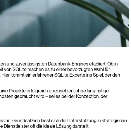
 für eingebettete Systeme und mobile Anwendungen sind, bei denen
sten und zuverlässigsten Datenbank-Engines etabliert. Ob in
it von SQLite machen es zu einer bevorzugten Wahl für
. Hier kommt ein erfahrener SQLite Experte ins Spiel, der den
ive Projekte erfolgreich umzusetzen, ohne langfristige
dsten gebraucht wird – sei es bei der Konzeption, der
 an. Grundsätzlich lässt sich die Unterstützung in strategische
Dienstleister oft die ideale Lösung darstellt.