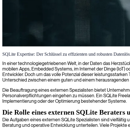
SQLite-Datenbankentwicklung
SQLite Expertise: Der Schlüssel zu effizienten und robusten Datenlö
Wir bieten SQLite-Entwicklung an und helfen Ihnen beim Aufbau leic
In einer technologiegetriebenen Welt, in der Daten das Herzstück
Effizienz und Zuverlässigkeit entscheidend sind.
mobilen Apps, Embedded Systems, im Internet der Dinge (IoT) o
Entwickler. Doch um das volle Potenzial dieser leistungsstarken 
Unterschied zwischen einem guten und einem herausragenden
Die Beauftragung eines externen Spezialisten bietet Unternehme
Personalverpflichtungen eingehen zu müssen. Ein SQLite Freelanc
Implementierung oder der Optimierung bestehender Systeme.
Die Rolle eines externen SQLite Beraters 
Die Aufgaben eines externen SQLite Spezialisten sind vielfältig
Beratung und operative Entwicklung unterteilen. Viele Projekte er