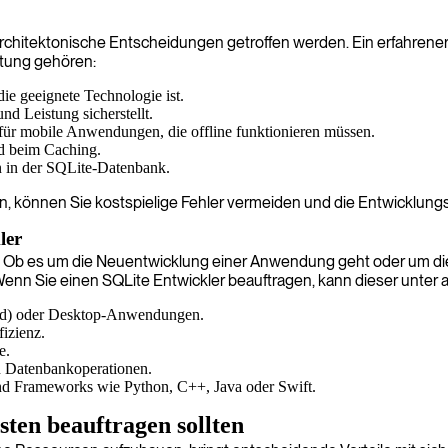
chitektonische Entscheidungen getroffen werden. Ein erfahrener SQ
atung gehören:
e geeignete Technologie ist.
d Leistung sicherstellt.
für mobile Anwendungen, die offline funktionieren müssen.
nd beim Caching.
n in der SQLite-Datenbank.
n, können Sie kostspielige Fehler vermeiden und die Entwicklungs
ler
t um. Ob es um die Neuentwicklung einer Anwendung geht oder um 
. Wenn Sie einen SQLite Entwickler beauftragen, kann dieser unt
id) oder Desktop-Anwendungen.
izienz.
e.
 Datenbankoperationen.
nd Frameworks wie Python, C++, Java oder Swift.
ten beauftragen sollten