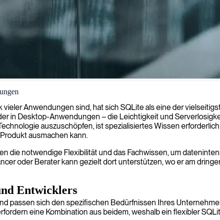
sungen
htgewichtiger, serverloser und eigenständiger Datenbanken, die ideal
 vieler Anwendungen sind, hat sich SQLite als eine der vielseitig
der in Desktop-Anwendungen – die Leichtigkeit und Serverlosigke
Technologie auszuschöpfen, ist spezialisiertes Wissen erforderlich
 Produkt ausmachen kann.
n die notwendige Flexibilität und das Fachwissen, um datenintens
er oder Berater kann gezielt dort unterstützen, wo er am dringen
und Entwicklers
 und passen sich den spezifischen Bedürfnissen Ihres Unternehmens
fordern eine Kombination aus beidem, weshalb ein flexibler SQLite 