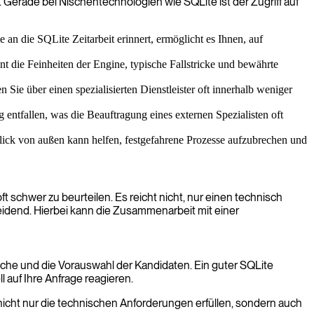
 Gerade bei Nischentechnologien wie SQLite ist der Zugriff auf
 an die SQLite Zeitarbeit erinnert, ermöglicht es Ihnen, auf
nt die Feinheiten der Engine, typische Fallstricke und bewährte
Sie über einen spezialisierten Dienstleister oft innerhalb weniger
 entfallen, was die Beauftragung eines externen Spezialisten oft
Blick von außen kann helfen, festgefahrene Prozesse aufzubrechen und
t schwer zu beurteilen. Es reicht nicht, nur einen technisch
heidend. Hierbei kann die Zusammenarbeit mit einer
Suche und die Vorauswahl der Kandidaten. Ein guter SQLite
 auf Ihre Anfrage reagieren.
nicht nur die technischen Anforderungen erfüllen, sondern auch