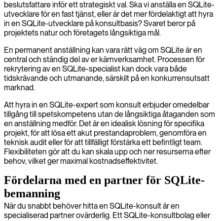
beslutsfattare inför ett strategiskt val. Ska vi anställa en SQLite-
utvecklare för en fast tjänst, eller är det mer fördelaktigt att hyra
in en SQLite-utvecklare på konsultbasis? Svaret beror på
projektets natur och företagets långsiktiga mål.
En permanent anställning kan vara rätt väg om SQLite är en
central och ständig del av er kärnverksamhet. Processen för
rekrytering av en SQLite-specialist kan dock vara både
tidskrävande och utmanande, särskilt på en konkurrensutsatt
marknad.
Att hyra in en SQLite-expert som konsult erbjuder omedelbar
tillgång till spetskompetens utan de långsiktiga åtaganden som
en anställning medför. Det är en idealisk lösning för specifika
projekt, för att lösa ett akut prestandaproblem, genomföra en
teknisk audit eller för att tillfälligt förstärka ett befintligt team.
Flexibiliteten gör att du kan skala upp och ner resurserna efter
behov, vilket ger maximal kostnadseffektivitet.
Fördelarna med en partner för SQLite-
bemanning
När du snabbt behöver hitta en SQLite-konsult är en
specialiserad partner ovärderlig. Ett SQLite-konsultbolag eller