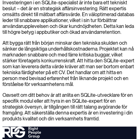
Investeringen i en SQLite-specialist är inte bara ett tekniskt
beslut – det är en strategisk affärsinvestering. Rätt expertis
omsätts direkt till mätbart affärsvärde. En väloptimerad databas
leder till snabbare applikationer, vilket i sin tur förbättrar
användarupplevelsen och ökar kundnöjdheten. Detta kan leda
till högre betyg i appbutiker och ökad användarretention.
Att bygga rätt från början minskar den tekniska skulden och
sänker de långsiktiga underhållskostnaderna. Projektet kan nå
marknaden snabbare och med färre kritiska buggar, vilket
stärker företagets konkurrenskraft. Att hitta den SQLite-expert
som kan leverera detta värde kräver att man ser bortom enbart
tekniska färdigheter på ett CV. Det handlar om att hitta en
person med bevisad erfarenhet från liknande projekt och en
förståelse för verksamhetens mål.
Oavsett om ditt behov är att anlita en SQLite-utvecklare för en
specifik modul eller att hyra in en SQLite-expert för en
strategisk översyn, är tillgången till rätt talang avgörande för
framgång. Att säkerställa denna expertis är en investering i din
produkts kvalitet och din verksamhets framtid.