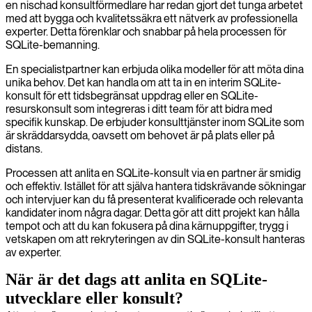
en nischad konsultförmedlare har redan gjort det tunga arbetet
med att bygga och kvalitetssäkra ett nätverk av professionella
experter. Detta förenklar och snabbar på hela processen för
SQLite-bemanning.
En specialistpartner kan erbjuda olika modeller för att möta dina
unika behov. Det kan handla om att ta in en interim SQLite-
konsult för ett tidsbegränsat uppdrag eller en SQLite-
resurskonsult som integreras i ditt team för att bidra med
specifik kunskap. De erbjuder konsulttjänster inom SQLite som
är skräddarsydda, oavsett om behovet är på plats eller på
distans.
Processen att anlita en SQLite-konsult via en partner är smidig
och effektiv. Istället för att själva hantera tidskrävande sökningar
och intervjuer kan du få presenterat kvalificerade och relevanta
kandidater inom några dagar. Detta gör att ditt projekt kan hålla
tempot och att du kan fokusera på dina kärnuppgifter, trygg i
vetskapen om att rekryteringen av din SQLite-konsult hanteras
av experter.
När är det dags att anlita en SQLite-
utvecklare eller konsult?