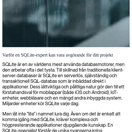
SQLite-databasutveckling
Varför en SQLite-expert kan vara avgörande för ditt projekt
Vi erbjuder SQLite-utveckling och hjälper dig bygga lättviktiga,
SQLite är en av världens mest använda databasmotorer, men
serverlösa och självständiga databaser som är idealiska för inbyggda
den arbetar ofta i det tysta. Till skillnad från traditionella klient-
system och mobilapplikationer där effektivitet och tillförlitlighet är
server-databaser är SQLite en serverlös, självständig och
avgörande.
transaktionell SQL-databas som är inbäddad direkt i
applikationer. Dess lättviktiga och pålitliga natur gör den till ett
förstahandsval för mobilappar (både iOS och Android), IoT-
enheter, webbläsare och en mängd andra inbyggda system.
Miljarder enheter kör SQLite varje dag.
Men låt inte "lite" i namnet lura dig. Även om det är enkelt att
komma igång med SQLite, kräver komplexa och
högpresterande applikationer djupgående kunskap. En
SQLite-specialist förstår de unika nyanserna kring