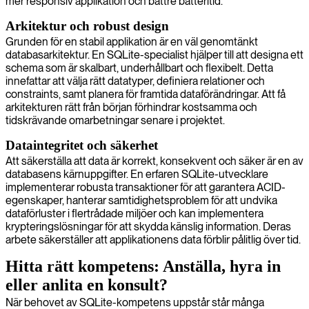
mer responsiv applikation och bättre batteritid.
Arkitektur och robust design
Grunden för en stabil applikation är en väl genomtänkt
databasarkitektur. En SQLite-specialist hjälper till att designa ett
schema som är skalbart, underhållbart och flexibelt. Detta
innefattar att välja rätt datatyper, definiera relationer och
constraints, samt planera för framtida dataförändringar. Att få
arkitekturen rätt från början förhindrar kostsamma och
tidskrävande omarbetningar senare i projektet.
Dataintegritet och säkerhet
Att säkerställa att data är korrekt, konsekvent och säker är en av
databasens kärnuppgifter. En erfaren SQLite-utvecklare
implementerar robusta transaktioner för att garantera ACID-
egenskaper, hanterar samtidighetsproblem för att undvika
dataförluster i flertrådade miljöer och kan implementera
krypteringslösningar för att skydda känslig information. Deras
arbete säkerställer att applikationens data förblir pålitlig över tid.
Hitta rätt kompetens: Anställa, hyra in
eller anlita en konsult?
När behovet av SQLite-kompetens uppstår står många