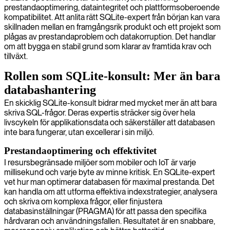
prestandaoptimering, dataintegritet och plattformsoberoende
kompatibilitet. Att anlita rätt SQLite-expert från början kan vara
skillnaden mellan en framgångsrik produkt och ett projekt som
plågas av prestandaproblem och datakorruption. Det handlar
om att bygga en stabil grund som klarar av framtida krav och
tillväxt.
Rollen som SQLite-konsult: Mer än bara
databashantering
En skicklig SQLite-konsult bidrar med mycket mer än att bara
skriva SQL-frågor. Deras expertis sträcker sig över hela
livscykeln för applikationsdata och säkerställer att databasen
inte bara fungerar, utan excellerar i sin miljö.
Prestandaoptimering och effektivitet
I resursbegränsade miljöer som mobiler och IoT är varje
millisekund och varje byte av minne kritisk. En SQLite-expert
vet hur man optimerar databasen för maximal prestanda. Det
kan handla om att utforma effektiva indexstrategier, analysera
och skriva om komplexa frågor, eller finjustera
databasinställningar (PRAGMA) för att passa den specifika
hårdvaran och användningsfallen. Resultatet är en snabbare,