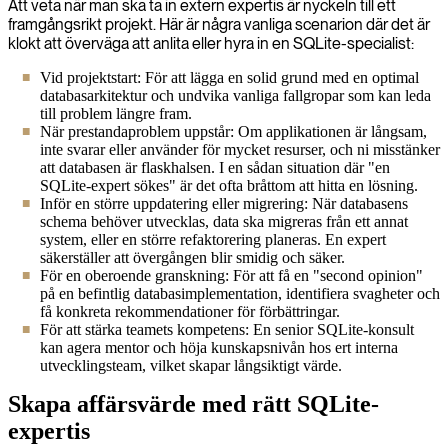
Att veta när man ska ta in extern expertis är nyckeln till ett
framgångsrikt projekt. Här är några vanliga scenarion där det är
klokt att överväga att anlita eller hyra in en SQLite-specialist:
Vid projektstart: För att lägga en solid grund med en optimal
databasarkitektur och undvika vanliga fallgropar som kan leda
till problem längre fram.
När prestandaproblem uppstår: Om applikationen är långsam,
inte svarar eller använder för mycket resurser, och ni misstänker
att databasen är flaskhalsen. I en sådan situation där "en
SQLite-expert sökes" är det ofta bråttom att hitta en lösning.
Inför en större uppdatering eller migrering: När databasens
schema behöver utvecklas, data ska migreras från ett annat
system, eller en större refaktorering planeras. En expert
säkerställer att övergången blir smidig och säker.
För en oberoende granskning: För att få en "second opinion"
på en befintlig databasimplementation, identifiera svagheter och
få konkreta rekommendationer för förbättringar.
För att stärka teamets kompetens: En senior SQLite-konsult
kan agera mentor och höja kunskapsnivån hos ert interna
utvecklingsteam, vilket skapar långsiktigt värde.
Skapa affärsvärde med rätt SQLite-
expertis