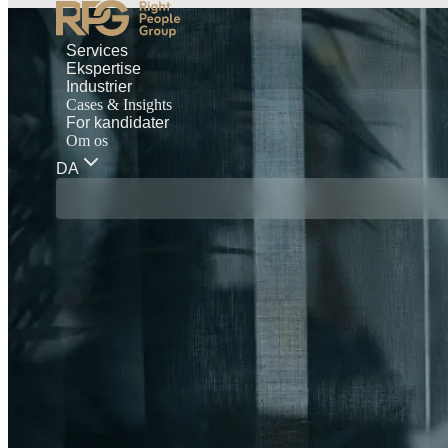
Services
Ekspertise
Industrier
Cases & Insights
For kandidater
Om os
DA