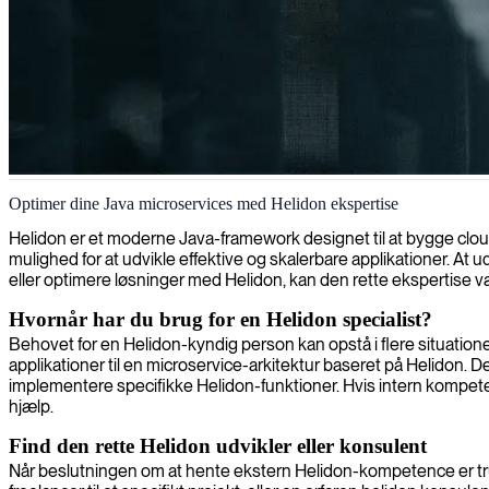
Helidon-udvikler
Optimer dine Java microservices med Helidon ekspertise
Helidon er et moderne Java-framework designet til at bygge clou
mulighed for at udvikle effektive og skalerbare applikationer. At 
eller optimere løsninger med Helidon, kan den rette ekspertise 
Hvornår har du brug for en Helidon specialist?
Behovet for en Helidon-kyndig person kan opstå i flere situationer
applikationer til en microservice-arkitektur baseret på Helidon. 
implementere specifikke Helidon-funktioner. Hvis intern kompetence 
hjælp.
Find den rette Helidon udvikler eller konsulent
Når beslutningen om at hente ekstern Helidon-kompetence er truffe