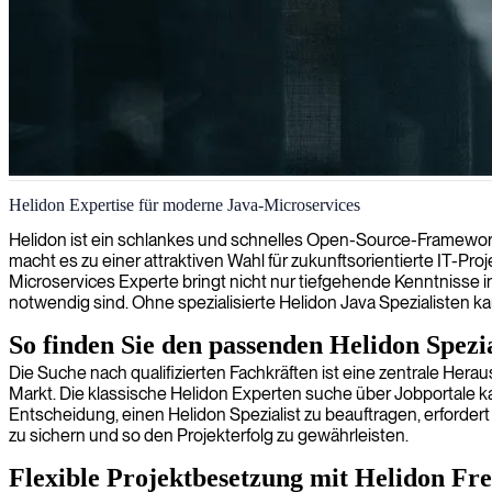
Helidon-Entwickler
Helidon Expertise für moderne Java-Microservices
Helidon ist ein schlankes und schnelles Open-Source-Framework,
macht es zu einer attraktiven Wahl für zukunftsorientierte IT-Pr
Microservices Experte bringt nicht nur tiefgehende Kenntnisse in
notwendig sind. Ohne spezialisierte Helidon Java Spezialisten 
So finden Sie den passenden Helidon Spezia
Die Suche nach qualifizierten Fachkräften ist eine zentrale Her
Markt. Die klassische Helidon Experten suche über Jobportale ka
Entscheidung, einen Helidon Spezialist zu beauftragen, erfordert 
zu sichern und so den Projekterfolg zu gewährleisten.
Flexible Projektbesetzung mit Helidon Fr