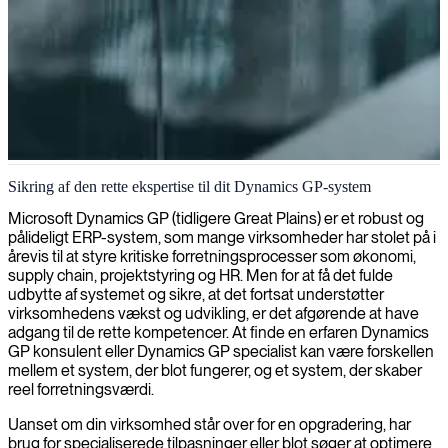
Dynamics GP administration
Sikring af den rette ekspertise til dit Dynamics GP-system
Vi leverer Dynamics GP-administratorer, der optimerer dine
Microsoft Dynamics GP (tidligere Great Plains) er et robust og
forretningsprocesser, sikrer systemets pålidelighed og forbedrer
pålideligt ERP-system, som mange virksomheder har stolet på i
økonomistyringsmulighederne for din virksomhed.
årevis til at styre kritiske forretningsprocesser som økonomi,
supply chain, projektstyring og HR. Men for at få det fulde
udbytte af systemet og sikre, at det fortsat understøtter
virksomhedens vækst og udvikling, er det afgørende at have
adgang til de rette kompetencer. At finde en erfaren Dynamics
GP konsulent eller Dynamics GP specialist kan være forskellen
mellem et system, der blot fungerer, og et system, der skaber
reel forretningsværdi.
Uanset om din virksomhed står over for en opgradering, har
brug for specialiserede tilpasninger eller blot søger at optimere