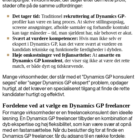
støder ofte på de samme udfordringer:
Det tager tid:
Traditionel
rekruttering af Dynamics GP
-
profiler kan være en lang proces. At skrive stillingsopslag,
screene ansøgninger, afholde samtaler og forhandle kontrakt
kan tage måneder – tid, man sjældent har, når behovet er akut.
Svært at vurdere kompetencer:
Hvis man ikke selv er
ekspert i Dynamics GP, kan det være svært at vurdere en
kandidats tekniske og funktionelle færdigheder i dybden.
Høje omkostninger ved fejlansættelse:
At
ansætte en
Dynamics GP konsulent
, der viser sig ikke at være det rette
match, er både dyrt og tidskrævende.
Mange virksomheder, der står med et "Dynamics GP konsulent
søges" eller "søger Dynamics GP ekspert" problem, opdager
hurtigt, at det kræver en specialiseret tilgang at finde de rette
kandidater hurtigt og effektivt.
Fordelene ved at vælge en Dynamics GP freelancer
For mange virksomheder er en freelancekonsulent den ideelle
løsning. En Dynamics GP freelancer tilbyder en kombination af
dyb ekspertise og høj fleksibilitet, som kan være svær at opnå
med en fastansættelse. Når du beslutter dig for at finde en
Dynamics GP freelancer, får du adgang til en række fordele: