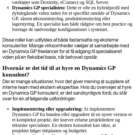
værktøjer som Dexterity, eConnect og SQL Server.
Dynamics GP specialisten:
Dette er ofte en hybridprofil med
dybdegående viden inden for et specifikt område af Dynamics
GP, såsom økonomistyring, produktionsstyring eller
lagerstyring. En specialist kan både rådgive om best practice og
foretage de nødvendige konfigurationer i systemet.
Disse roller kan udfyldes af både fastansatte og eksterne
konsulenter. Mange virksomheder vælger at samarbejde med
en Dynamics GP freelancer for at få adgang til specialiseret
viden på en fleksibel basis, når behovet opstår.
Hvornår er det tid til at hyre en Dynamics GP
konsulent?
Der er mange situationer, hvor det giver mening at supplere sit
interne team med ekstern ekspertise. Hvis du overvejer at hyre
en Dynamics GP konsulent, er det sandsynligvis fordi, du står
over for en af følgende udfordringer:
Implementering eller opgradering:
At implementere
Dynamics GP fra bunden eller opgradere til en nyere version er
et komplekst projekt, der kræver erfarne projektledere og
tekniske specialister. En ekstern konsulent kan sikre, at
projektet følger tidsplanen og budgettet.