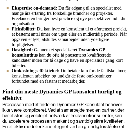
Ekspertise on-demand:
Du får adgang til en specialist med
mange års erfaring fra forskellige brancher og projekter.
Freelanceren bringer best practice og nye perspektiver ind i din
organisation.
Fleksibilitet:
Du kan hyre en konsulent til et afgrænset projekt,
et bestemt antal timer om ugen eller en midlertidig periode. Når
opgaven er løst, afsluttes samarbejdet uden yderligere
forpligtelser.
Hastighed:
Gennem et specialiseret
Dynamics GP
konsulenthus
kan du ofte få præsenteret kvalificerede
kandidater inden for få dage og have en specialist i gang kort
tid efter.
Omkostningseffektivitet:
Du betaler kun for de faktiske timer,
konsulenten arbejder, og undgår de faste omkostninger
forbundet med en fastansat medarbejder.
Find din næste Dynamics GP konsulent hurtigt og
effektivt
Processen med at finde en Dynamics GP konsulent behøver
ikke være kompliceret. Ved at samarbejde med en partner, der
har et stort og velplejet netværk af freelancekonsulenter, kan
du accelerere processen markant og samtidig sikre kvaliteten.
En effektiv model er kendetegnet ved en grundig forståelse af