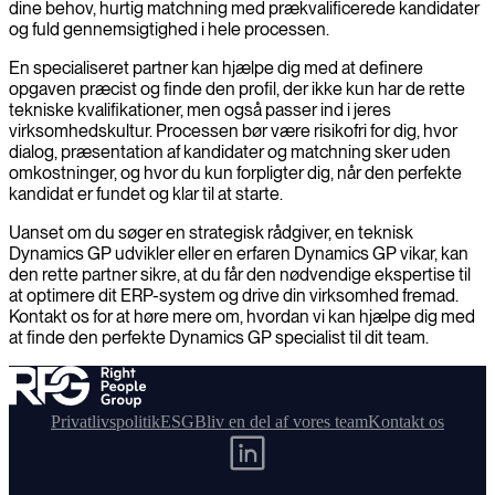
dine behov, hurtig matchning med prækvalificerede kandidater
og fuld gennemsigtighed i hele processen.
En specialiseret partner kan hjælpe dig med at definere
opgaven præcist og finde den profil, der ikke kun har de rette
tekniske kvalifikationer, men også passer ind i jeres
virksomhedskultur. Processen bør være risikofri for dig, hvor
dialog, præsentation af kandidater og matchning sker uden
omkostninger, og hvor du kun forpligter dig, når den perfekte
kandidat er fundet og klar til at starte.
Uanset om du søger en strategisk rådgiver, en teknisk
Dynamics GP udvikler eller en erfaren Dynamics GP vikar, kan
den rette partner sikre, at du får den nødvendige ekspertise til
at optimere dit ERP-system og drive din virksomhed fremad.
Kontakt os for at høre mere om, hvordan vi kan hjælpe dig med
at finde den perfekte Dynamics GP specialist til dit team.
Privatlivspolitik
ESG
Bliv en del af vores team
Kontakt os