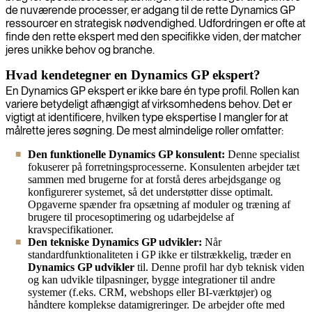
de nuværende processer, er adgang til de rette Dynamics GP
ressourcer en strategisk nødvendighed. Udfordringen er ofte at
finde den rette ekspert med den specifikke viden, der matcher
jeres unikke behov og branche.
Hvad kendetegner en Dynamics GP ekspert?
En Dynamics GP ekspert er ikke bare én type profil. Rollen kan
variere betydeligt afhængigt af virksomhedens behov. Det er
vigtigt at identificere, hvilken type ekspertise I mangler for at
målrette jeres søgning. De mest almindelige roller omfatter:
Den funktionelle Dynamics GP konsulent:
Denne specialist
fokuserer på forretningsprocesserne. Konsulenten arbejder tæt
sammen med brugerne for at forstå deres arbejdsgange og
konfigurerer systemet, så det understøtter disse optimalt.
Opgaverne spænder fra opsætning af moduler og træning af
brugere til procesoptimering og udarbejdelse af
kravspecifikationer.
Den tekniske Dynamics GP udvikler:
Når
standardfunktionaliteten i GP ikke er tilstrækkelig, træder en
Dynamics GP udvikler
til. Denne profil har dyb teknisk viden
og kan udvikle tilpasninger, bygge integrationer til andre
systemer (f.eks. CRM, webshops eller BI-værktøjer) og
håndtere komplekse datamigreringer. De arbejder ofte med