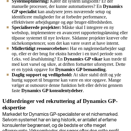
Systemoptimering:
Kører dit system langsomt? Er der
manuelle processer, der kunne automatiseres? En
Dynamics
GP specialist
kan analysere jeres nuværende setup og
identificere muligheder for at forbedre performance,
effektivisere arbejdsgange og øge bruger-tilfredsheden.
Specialiserede projekter:
Måske skal I integrere en ny
webshop, implementere en avanceret rapporteringsløsning eller
tilpasse systemet til nye lovkrav. Sådanne projekter kræver ofte
nichekompetencer, som det kan være svært at have internt.
Midlertidigt ressourcebehov:
Har en nøglemedarbejder sagt
op, eller er der brug for ekstra hænder i en travl periode som
f.eks. ved årsafslutning? En
Dynamics GP vikar
kan træde til
med kort varsel og sikre, at driften fortsætter uforstyrret. Dette
er en typisk opgave for
Dynamics GP bemanding
.
Daglig support og vedligehold:
At sikre stabil drift og yde
hurtig support til brugerne kan være en stor opgave. Mange
vælger at outsource denne funktion helt eller delvist gennem
faste
Dynamics GP konsulentydelser
.
Udfordringer ved rekruttering af Dynamics GP-
ekspertise
Markedet for Dynamics GP-specialister er et nichemarked.
Selvom systemet har en lang historik, er antallet af erfarne
konsulenter begrænset, og de bedste er ofte meget
efterspurgte. Virksomheder, der søger efter den rette profil,