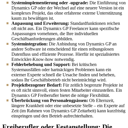
Systemimplementierung oder -upgrade:
Die Einführung von
Dynamics GP oder der Wechsel auf eine neuere Version ist ein
komplexes Projekt, das ohne erfahrene externe Unterstützung
kaum zu bewältigen ist.
Anpassung und Erweiterung:
Standardfunktionen reichen
oft nicht aus. Ein Dynamics GP Freelancer kann spezifische
Anpassungen vornehmen, die Ihre individuellen
Geschäftsanforderungen abbilden.
Systemintegration:
Die Anbindung von Dynamics GP an
andere Software ist entscheidend für einen reibungslosen
Datenfluss und effiziente Prozesse. Hierfür ist spezialisiertes
Entwickler-Know-how notwendig.
Fehlerbehebung und Support:
Bei kritischen
Systemausfällen oder hartnäckigen Problemen kann ein
externer Experte schnell die Ursache finden und beheben,
sodass Ihr Geschäftsbetrieb nicht beeinträchtigt wird.
Projektbezogener Bedarf:
Für zeitlich begrenzte Projekte ist
es oft nicht sinnvoll, einen festen Mitarbeiter einzustellen. Ein
Dynamics GP Freiberufler bietet die nötige Flexibilität.
Überbrückung von Personalengpässen:
Ob Elternzeit,
längere Krankheit oder eine unbesetzte Stelle – ein Experte auf
Zeit (im Rahmen von Dynamics GP Zeitarbeit) kann kurzfristig
einspringen und den Betrieb aufrechterhalten.
Freiberufler oder Festanstellung: Die