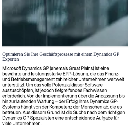
Dynamics GP-Administration
Optimieren Sie Ihre Geschäftsprozesse mit einem Dynamics GP
Experten
Wir stellen Dynamics GP-Administratoren bereit, die Ihre
Geschäftsprozesse optimieren, die Systemzuverlässigkeit
Microsoft Dynamics GP (ehemals Great Plains) ist eine
gewährleisten und die Finanzmanagement-Fähigkeiten für Ihre
bewährte und leistungsstarke ERP-Lösung, die das Finanz-
Organisation verbessern.
und Betriebsmanagement zahlreicher Unternehmen weltweit
unterstützt. Um das volle Potenzial dieser Software
auszuschöpfen, ist jedoch tiefgreifendes Fachwissen
erforderlich. Von der Implementierung über die Anpassung bis
hin zur laufenden Wartung – der Erfolg Ihres Dynamics GP-
Systems hängt von der Kompetenz der Menschen ab, die es
betreuen. Aus diesem Grund ist die Suche nach dem richtigen
Dynamics GP Spezialisten eine entscheidende Aufgabe für
viele Unternehmen.