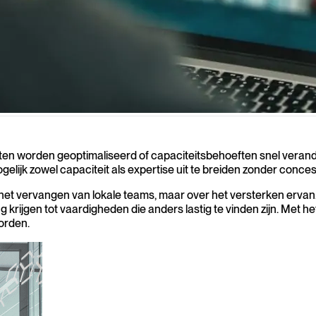
 worden opgeschaald of IT‑kosten moeten worden geoptimaliseerd, geven 
eten worden geoptimaliseerd of capaciteitsbehoeften snel verand
elijk zowel capaciteit als expertise uit te breiden zonder concess
het vervangen van lokale teams, maar over het versterken ervan. D
ijgen tot vaardigheden die anders lastig te vinden zijn. Met het
orden.