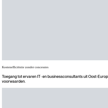
Kostenefficiëntie zonder concessies
Toegang tot ervaren IT‑ en businessconsultants uit Oost‑Europ
voorwaarden.