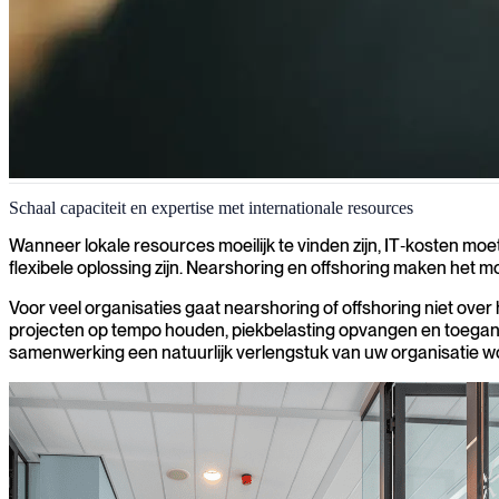
Nearshoring en offshoring
Schaal capaciteit en expertise met internationale resources
Wanneer lokale expertise moeilijk te vinden is, capaciteit snel moet
Wanneer lokale resources moeilijk te vinden zijn, IT‑kosten mo
geselecteerde offshore‑markten.
flexibele oplossing zijn. Nearshoring en offshoring maken het mog
Voor veel organisaties gaat nearshoring of offshoring niet over 
projecten op tempo houden, piekbelasting opvangen en toegang kr
samenwerking een natuurlijk verlengstuk van uw organisatie w