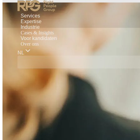
Services
Expertise
Industrie
Cases & Insights
Voor kandidaten
Over ons
NL