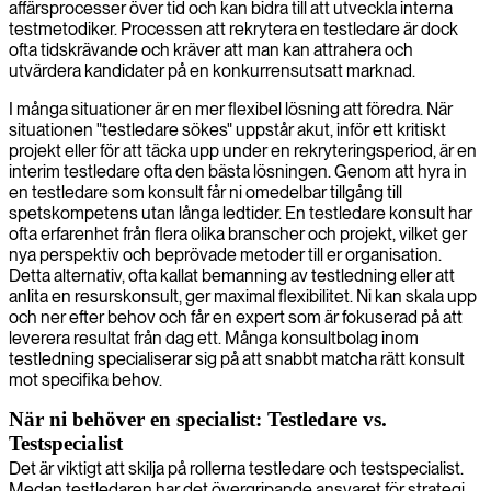
affärsprocesser över tid och kan bidra till att utveckla interna
testmetodiker. Processen att rekrytera en testledare är dock
ofta tidskrävande och kräver att man kan attrahera och
utvärdera kandidater på en konkurrensutsatt marknad.
I många situationer är en mer flexibel lösning att föredra. När
situationen "testledare sökes" uppstår akut, inför ett kritiskt
projekt eller för att täcka upp under en rekryteringsperiod, är en
interim testledare ofta den bästa lösningen. Genom att hyra in
en testledare som konsult får ni omedelbar tillgång till
spetskompetens utan långa ledtider. En testledare konsult har
ofta erfarenhet från flera olika branscher och projekt, vilket ger
nya perspektiv och beprövade metoder till er organisation.
Detta alternativ, ofta kallat bemanning av testledning eller att
anlita en resurskonsult, ger maximal flexibilitet. Ni kan skala upp
och ner efter behov och får en expert som är fokuserad på att
leverera resultat från dag ett. Många konsultbolag inom
testledning specialiserar sig på att snabbt matcha rätt konsult
mot specifika behov.
När ni behöver en specialist: Testledare vs.
Testspecialist
Det är viktigt att skilja på rollerna testledare och testspecialist.
Medan testledaren har det övergripande ansvaret för strategi