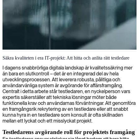
Testledning & kvalitetssäkring
Säkra kvaliteten i era IT-projekt: Att hitta och anlita rätt testledare
Vi tillhandahåller testledare som strategiskt samordnar
I dagens snabbrörliga digitala landskap är kvalitetssäkring mer
kvalitetssäkringsinsatser, vilket säkerställer att dina
än bara en slutkontroll – det är en integrerad del av hela
mjukvaruutvecklingsprojekt uppfyller de högsta standarderna för
utvecklingsprocessen. Att leverera robusta, pålitliga och
tillförlitlighet och prestanda.
användarvänliga system är avgörande för affärsframgång.
Centralt i detta arbete står testledaren, en nyckelperson vars
expertis säkerställer att tekniska lösningar möter både
funktionella krav och användarnas förväntningar. Att genomföra
en framgångsrik rekrytering av en testledare eller att snabbt
kunna hyra in en testledare som konsult är ofta skillnaden
mellan ett lyckat och ett misslyckat projekt.
Testledarens avgörande roll för projektets framgång