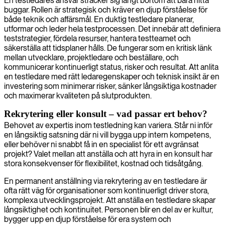
En testledares ansvar sträcker sig långt bortom att bara hitta
buggar. Rollen är strategisk och kräver en djup förståelse för
både teknik och affärsmål. En duktig testledare planerar,
utformar och leder hela testprocessen. Det innebär att definiera
teststrategier, fördela resurser, hantera testteamet och
säkerställa att tidsplaner hålls. De fungerar som en kritisk länk
mellan utvecklare, projektledare och beställare, och
kommunicerar kontinuerligt status, risker och resultat. Att anlita
en testledare med rätt ledaregenskaper och teknisk insikt är en
investering som minimerar risker, sänker långsiktiga kostnader
och maximerar kvaliteten på slutprodukten.
Rekrytering eller konsult – vad passar ert behov?
Behovet av expertis inom testledning kan variera. Står ni inför
en långsiktig satsning där ni vill bygga upp intern kompetens,
eller behöver ni snabbt få in en specialist för ett avgränsat
projekt? Valet mellan att anställa och att hyra in en konsult har
stora konsekvenser för flexibilitet, kostnad och tidsåtgång.
En permanent anställning via rekrytering av en testledare är
ofta rätt väg för organisationer som kontinuerligt driver stora,
komplexa utvecklingsprojekt. Att anställa en testledare skapar
långsiktighet och kontinuitet. Personen blir en del av er kultur,
bygger upp en djup förståelse för era system och