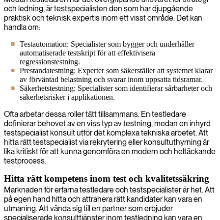
och ledning, är testspecialisten den som har djupgående
praktisk och teknisk expertis inom ett visst område. Det kan
handla om:
Testautomation: Specialister som bygger och underhåller
automatiserade testskript för att effektivisera
regressionstestning.
Prestandatestning: Experter som säkerställer att systemet klarar
av förväntad belastning och svarar inom uppsatta tidsramar.
Säkerhetstestning: Specialister som identifierar sårbarheter och
säkerhetsrisker i applikationen.
Ofta arbetar dessa roller tätt tillsammans. En testledare
definierar behovet av en viss typ av testning, medan en inhyrd
testspecialist konsult utför det komplexa tekniska arbetet. Att
hitta rätt testspecialist via rekrytering eller konsultuthyrning är
lika kritiskt för att kunna genomföra en modern och heltäckande
testprocess.
Hitta rätt kompetens inom test och kvalitetssäkring
Marknaden för erfarna testledare och testspecialister är het. Att
på egen hand hitta och attrahera rätt kandidater kan vara en
utmaning. Att vända sig till en partner som erbjuder
specialiserade konsulttjänster inom testledning kan vara en