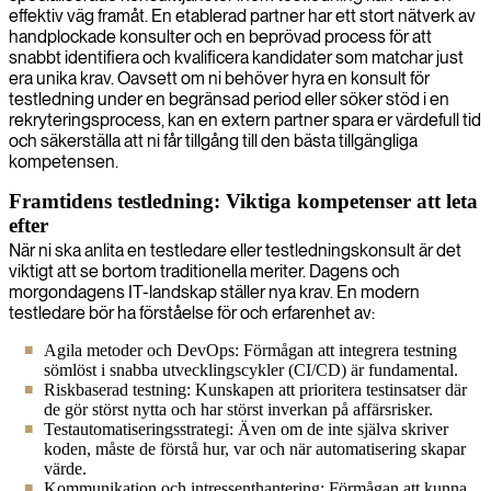
effektiv väg framåt. En etablerad partner har ett stort nätverk av
handplockade konsulter och en beprövad process för att
snabbt identifiera och kvalificera kandidater som matchar just
era unika krav. Oavsett om ni behöver hyra en konsult för
testledning under en begränsad period eller söker stöd i en
rekryteringsprocess, kan en extern partner spara er värdefull tid
och säkerställa att ni får tillgång till den bästa tillgängliga
kompetensen.
Framtidens testledning: Viktiga kompetenser att leta
efter
När ni ska anlita en testledare eller testledningskonsult är det
viktigt att se bortom traditionella meriter. Dagens och
morgondagens IT-landskap ställer nya krav. En modern
testledare bör ha förståelse för och erfarenhet av:
Agila metoder och DevOps: Förmågan att integrera testning
sömlöst i snabba utvecklingscykler (CI/CD) är fundamental.
Riskbaserad testning: Kunskapen att prioritera testinsatser där
de gör störst nytta och har störst inverkan på affärsrisker.
Testautomatiseringsstrategi: Även om de inte själva skriver
koden, måste de förstå hur, var och när automatisering skapar
värde.
Kommunikation och intressenthantering: Förmågan att kunna