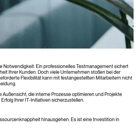
entwicklungsprojekte den höchsten Standards an Zuverlässigkeit und
che Notwendigkeit. Ein professionelles Testmanagement sichert
denheit Ihrer Kunden. Doch viele Unternehmen stoßen bei der
orderte Flexibilität kann mit festangestellten Mitarbeitern nicht
heidung.
ve Außensicht, die interne Prozesse optimieren und Projekte
olg Ihrer IT-Initiativen sicherzustellen.
ssourcenknappheit hinausgehen. Es ist eine Investition in