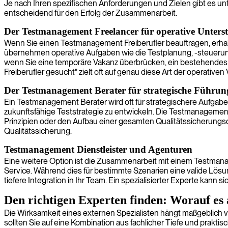
Je nach Ihren spezifischen Anforderungen und Zielen gibt es u
entscheidend für den Erfolg der Zusammenarbeit.
Der Testmanagement Freelancer für operative Unters
Wenn Sie einen Testmanagement Freiberufler beauftragen, erhalte
übernehmen operative Aufgaben wie die Testplanung, -steuerung
wenn Sie eine temporäre Vakanz überbrücken, ein bestehendes 
Freiberufler gesucht" zielt oft auf genau diese Art der operativen
Der Testmanagement Berater für strategische Führun
Ein Testmanagement Berater wird oft für strategischere Aufgaben
zukunftsfähige Teststrategie zu entwickeln. Die Testmanageme
Prinzipien oder den Aufbau einer gesamten Qualitätssicherungsorg
Qualitätssicherung.
Testmanagement Dienstleister und Agenturen
Eine weitere Option ist die Zusammenarbeit mit einem Testma
Service. Während dies für bestimmte Szenarien eine valide Lösung
tiefere Integration in Ihr Team. Ein spezialisierter Experte kann s
Den richtigen Experten finden: Worauf e
Die Wirksamkeit eines externen Spezialisten hängt maßgeblich 
sollten Sie auf eine Kombination aus fachlicher Tiefe und praktis