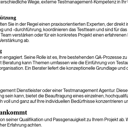
nterschiedliche Wege, externe Testmanagement-Kompetenz in Ihr U
tützung
n Sie in der Regel einen praxisorientierten Experten, der direkt 
 und -durchführung, koordinieren das Testteam und sind für das 
Team verstärken oder für ein konkretes Projekt einen erfahren
 Verstärkung ab.
g
 engagiert. Seine Rolle ist es, Ihre bestehenden QA-Prozesse zu 
nt Beratung kann Themen umfassen wie die Einführung von Testau
anisation. Ein Berater liefert die konzeptionelle Grundlage und d
nagement Dienstleister oder einer Testmanagement Agentur. Di
 sein kann, bietet die Beauftragung eines einzelnen, hochqualifizi
ich voll und ganz auf Ihre individuellen Bedürfnisse konzentrieren un
s ankommt
von seiner Qualifikation und Passgenauigkeit zu Ihrem Projekt a
cher Erfahrung achten.