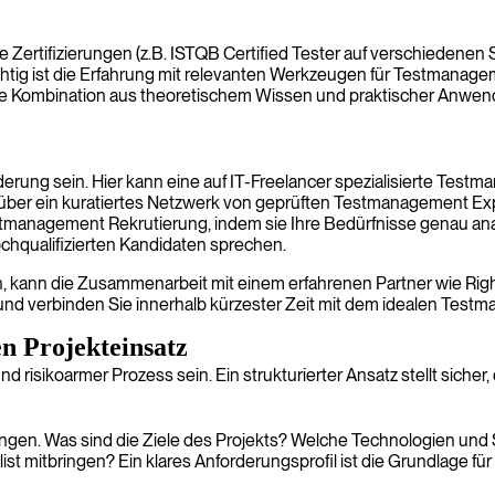
e Zertifizierungen (z.B. ISTQB Certified Tester auf verschiedenen
htig ist die Erfahrung mit relevanten Werkzeugen für Testmanageme
Diese Kombination aus theoretischem Wissen und praktischer An
rung sein. Hier kann eine auf IT-Freelancer spezialisierte Tes
über ein kuratiertes Netzwerk von geprüften Testmanagement Ex
anagement Rekrutierung, indem sie Ihre Bedürfnisse genau analy
ochqualifizierten Kandidaten sprechen.
kann die Zusammenarbeit mit einem erfahrenen Partner wie Righ
und verbinden Sie innerhalb kürzester Zeit mit dem idealen Tes
n Projekteinsatz
risikoarmer Prozess sein. Ein strukturierter Ansatz stellt sicher, 
rderungen. Was sind die Ziele des Projekts? Welche Technologien
 mitbringen? Ein klares Anforderungsprofil ist die Grundlage für