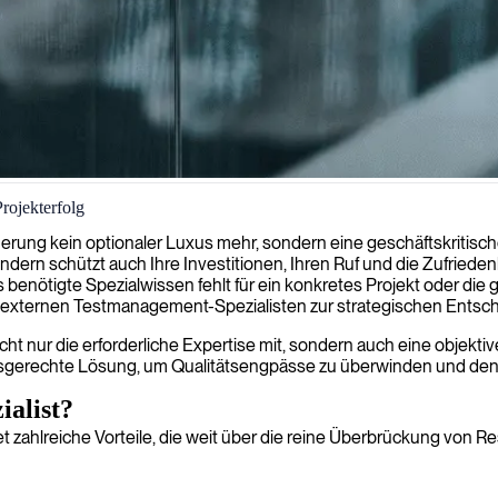
rojekterfolg
hmen strategisch koordinieren, um sicherzustellen, dass Ihre Software
icherung kein optionaler Luxus mehr, sondern eine geschäftskritis
 sondern schützt auch Ihre Investitionen, Ihren Ruf und die Zufrie
nötigte Spezialwissen fehlt für ein konkretes Projekt oder die gef
es externen Testmanagement-Spezialisten zur strategischen Entsc
ht nur die erforderliche Expertise mit, sondern auch eine objekti
fsgerechte Lösung, um Qualitätsengpässe zu überwinden und den Erf
alist?
 zahlreiche Vorteile, die weit über die reine Überbrückung von Re