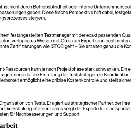
 ist nicht durch Betriebsblindheit oder interne Unternehmenspoli
besserungen geben. Diese frische Perspektive hilft dabei, festg
ungsprozesses steigern.
einem festangestellten Testmanager mit der exakt passenden Qualif
 sofort verfügbares Wissen mit. Ob es um Expertise in bestimmten
e Zertifizierungen wie ISTQB geht – Sie erhalten genau die Kompe
nt-Ressourcen kann je nach Projektphase stark schwanken. Ein exte
ragen, sei es für die Erstellung der Teststrategie, die Koordinatio
rkeit ermöglicht eine präzise Kostenkontrolle und stellt sicher, d
rganisation von Tests. Er agiert als strategischer Partner, der Ihr
nd die Schulung interner Teams sorgt der Experte für eine spürbare
 Kosten für Nachbesserungen und Support.
arbeit