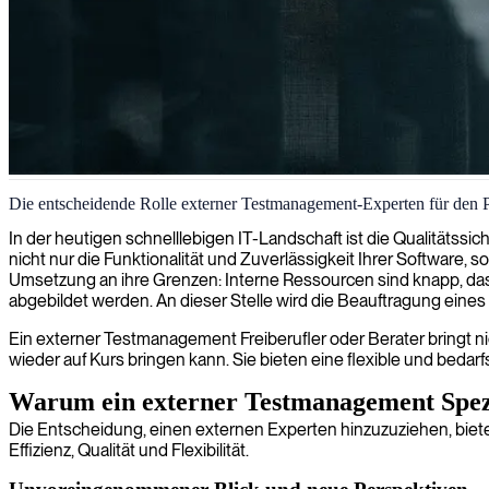
Testmanagement & Qualitätssicherung
Die entscheidende Rolle externer Testmanagement-Experten für den P
Wir stellen Testmanager zur Verfügung, die Qualitätssicherungsmaßna
In der heutigen schnelllebigen IT-Landschaft ist die Qualitätss
Leistung entsprechen.
nicht nur die Funktionalität und Zuverlässigkeit Ihrer Software,
Umsetzung an ihre Grenzen: Interne Ressourcen sind knapp, das be
abgebildet werden. An dieser Stelle wird die Beauftragung ein
Ein externer Testmanagement Freiberufler oder Berater bringt nic
wieder auf Kurs bringen kann. Sie bieten eine flexible und bedar
Warum ein externer Testmanagement Spezi
Die Entscheidung, einen externen Experten hinzuzuziehen, bietet
Effizienz, Qualität und Flexibilität.