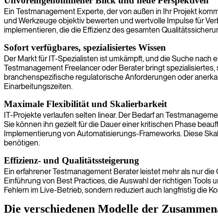
Unvoreingenommener Blick und neue Perspektiven
Ein Testmanagement Experte, der von außen in Ihr Projekt kommt,
und Werkzeuge objektiv bewerten und wertvolle Impulse für Ver
implementieren, die die Effizienz des gesamten Qualitätssicher
Sofort verfügbares, spezialisiertes Wissen
Der Markt für IT-Spezialisten ist umkämpft, und die Suche nach 
Testmanagement Freelancer oder Berater bringt spezialisiertes,
branchenspezifische regulatorische Anforderungen oder anerkannt
Einarbeitungszeiten.
Maximale Flexibilität und Skalierbarkeit
IT-Projekte verlaufen selten linear. Der Bedarf an Testmanageme
Sie können ihn gezielt für die Dauer einer kritischen Phase beauft
Implementierung von Automatisierungs-Frameworks. Diese Skalierba
benötigen.
Effizienz- und Qualitätssteigerung
Ein erfahrener Testmanagement Berater leistet mehr als nur die O
Einführung von Best Practices, die Auswahl der richtigen Tools u
Fehlern im Live-Betrieb, sondern reduziert auch langfristig die
Die verschiedenen Modelle der Zusammen