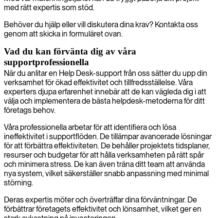
med rätt expertis som stöd.
Behöver du hjälp eller vill diskutera dina krav? Kontakta oss
genom att skicka in formuläret ovan.
Vad du kan förvänta dig av våra
supportprofessionella
När du anlitar en Help Desk-support från oss sätter du upp din
verksamhet för ökad effektivitet och tillfredsställelse. Våra
experters djupa erfarenhet innebär att de kan vägleda dig i att
välja och implementera de bästa helpdesk-metoderna för ditt
företags behov.
Våra professionella arbetar för att identifiera och lösa
ineffektivitet i supportflöden. De tillämpar avancerade lösningar
för att förbättra effektiviteten. De behåller projektets tidsplaner,
resurser och budgetar för att hålla verksamheten på rätt spår
och minimera stress. De kan även träna ditt team att använda
nya system, vilket säkerställer snabb anpassning med minimal
störning.
Deras expertis möter och överträffar dina förväntningar. De
förbättrar företagets effektivitet och lönsamhet, vilket ger en