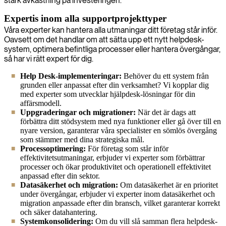
stark avkastning på investeringen.
Expertis inom alla supportprojekttyper
Våra experter kan hantera alla utmaningar ditt företag står inför.
Oavsett om det handlar om att sätta upp ett nytt helpdesk-
system, optimera befintliga processer eller hantera övergångar,
så har vi rätt expert för dig.
Help Desk-implementeringar:
Behöver du ett system från
grunden eller anpassat efter din verksamhet? Vi kopplar dig
med experter som utvecklar hjälpdesk-lösningar för din
affärsmodell.
Uppgraderingar och migrationer:
När det är dags att
förbättra ditt stödsystem med nya funktioner eller gå över till en
nyare version, garanterar våra specialister en sömlös övergång
som stämmer med dina strategiska mål.
Processoptimering:
För företag som står inför
effektivitetsutmaningar, erbjuder vi experter som förbättrar
processer och ökar produktivitet och operationell effektivitet
anpassad efter din sektor.
Datasäkerhet och migration:
Om datasäkerhet är en prioritet
under övergångar, erbjuder vi experter inom datasäkerhet och
migration anpassade efter din bransch, vilket garanterar korrekt
och säker datahantering.
Systemkonsolidering:
Om du vill slå samman flera helpdesk-