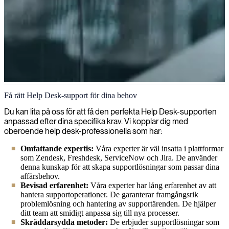
Help Desk-support
Få rätt Help Desk-support för dina behov
På Right People Group tillhandahåller vi expertis inom helpdesk-
Du kan lita på oss för att få den perfekta Help Desk-supporten
support och specialister som säkerställer slutanvändarnas nöjdhet
anpassad efter dina specifika krav. Vi kopplar dig med
genom effektiv problemlösning, pålitlig teknisk assistans och
oberoende help desk-professionella som har:
smidiga dagliga verksamhetsprocesser för din organisation.
Omfattande expertis:
Våra experter är väl insatta i plattformar
som Zendesk, Freshdesk, ServiceNow och Jira. De använder
denna kunskap för att skapa supportlösningar som passar dina
affärsbehov.
Bevisad erfarenhet:
Våra experter har lång erfarenhet av att
hantera supportoperationer. De garanterar framgångsrik
problemlösning och hantering av supportärenden. De hjälper
ditt team att smidigt anpassa sig till nya processer.
Skräddarsydda metoder:
De erbjuder supportlösningar som