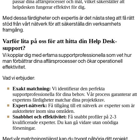
passar dina affärsprocesser och mål, vilket säkerställer att
helpdesken fungerar effektivt för dig.
Med dessa färdigheter och expertis är det nästa steg att få rätt
stöd från vårt nätverk för att säkerställa din verksamhets
framgång.
Varför lita på oss för att hitta din Help Desk-
support?
Vi kopplar dig med erfarna supportprofessionella som vet hur
man förbättrar dina affärsprocesser och ökar operationell
effektivitet.
Vad vi erbjuder:
Exakt matchning:
Vi identifierar den perfekta
supportprofessionella för dina behov. Vår process garanterar att
expertens färdigheter matchar dina projektkrav.
Expert-nätverk:
Få tillgång till ett nätverk av experter som är
auktoriteter inom sina områden.
Snabbhet och effektivitet:
Få snabbt profiler på 2-3
kvalificerade experter. Du kan gå vidare utan onödiga
förseningar.
Med vår matchningstjänst kan du tryggt påbörja ditt projekt