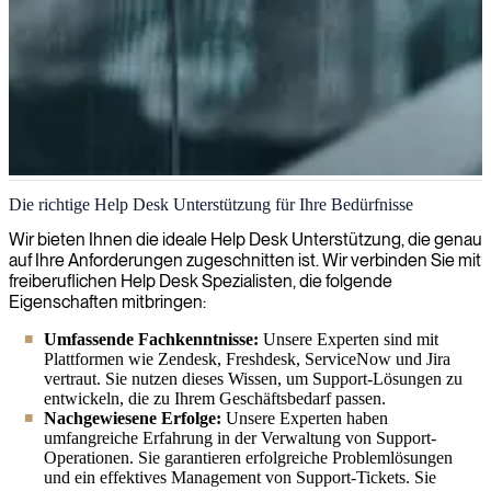
Help Desk
Die richtige Help Desk Unterstützung für Ihre Bedürfnisse
Bei Right People Group bieten wir erfahrene Help-Desk-Support-
Wir bieten Ihnen die ideale Help Desk Unterstützung, die genau
Berater und Spezialisten, die durch effektive Problemlösungen,
auf Ihre Anforderungen zugeschnitten ist. Wir verbinden Sie mit
zuverlässige technische Unterstützung und reibungslose tägliche
freiberuflichen Help Desk Spezialisten, die folgende
Abläufe für Ihre Organisation die Zufriedenheit der Endbenutzer
Eigenschaften mitbringen:
sicherstellen.
Umfassende Fachkenntnisse:
Unsere Experten sind mit
Plattformen wie Zendesk, Freshdesk, ServiceNow und Jira
vertraut. Sie nutzen dieses Wissen, um Support-Lösungen zu
entwickeln, die zu Ihrem Geschäftsbedarf passen.
Nachgewiesene Erfolge:
Unsere Experten haben
umfangreiche Erfahrung in der Verwaltung von Support-
Operationen. Sie garantieren erfolgreiche Problemlösungen
und ein effektives Management von Support-Tickets. Sie