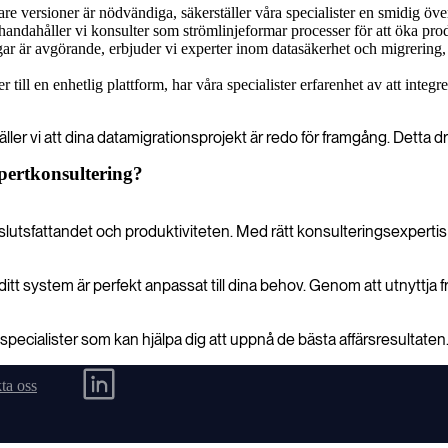
re versioner är nödvändiga, säkerställer våra specialister en smidig öve
lhandahåller vi konsulter som strömlinjeformar processer för att öka produ
är avgörande, erbjuder vi experter inom datasäkerhet och migrering, s
 till en enhetlig plattform, har våra specialister erfarenhet av att inte
ler vi att dina datamigrationsprojekt är redo för framgång. Detta drive
pertkonsultering?
utsfattandet och produktiviteten. Med rätt konsulteringsexpertis k
ditt system är perfekt anpassat till dina behov. Genom att utnyttja f
ecialister som kan hjälpa dig att uppnå de bästa affärsresultaten
ta oss