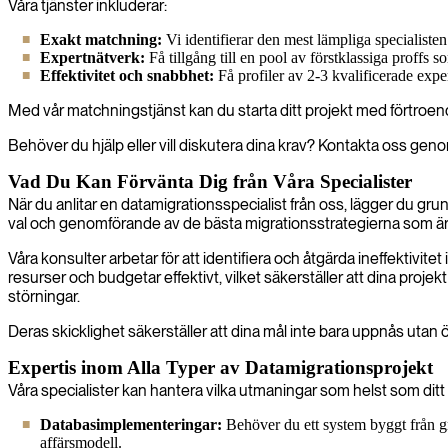
Våra tjänster inkluderar:
Exakt matchning:
Vi identifierar den mest lämpliga specialisten
Expertnätverk:
Få tillgång till en pool av förstklassiga proffs s
Effektivitet och snabbhet:
Få profiler av 2-3 kvalificerade exper
Med vår matchningstjänst kan du starta ditt projekt med förtroend
Behöver du hjälp eller vill diskutera dina krav? Kontakta oss geno
Vad Du Kan Förvänta Dig från Våra Specialister
När du anlitar en datamigrationsspecialist från oss, lägger du gr
val och genomförande av de bästa migrationsstrategierna som är 
Våra konsulter arbetar för att identifiera och åtgärda ineffektivit
resurser och budgetar effektivt, vilket säkerställer att dina proje
störningar.
Deras skicklighet säkerställer att dina mål inte bara uppnås utan 
Expertis inom Alla Typer av Datamigrationsprojekt
Våra specialister kan hantera vilka utmaningar som helst som ditt f
Databasimplementeringar:
Behöver du ett system byggt från gr
affärsmodell.