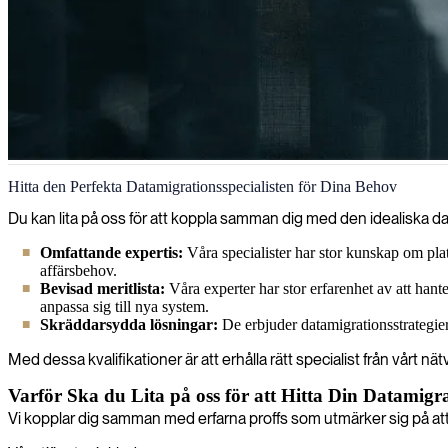
Datamigration
Hitta den Perfekta Datamigrationsspecialisten för Dina Behov
Vi hjälper organisationer med databasmigrationsprojekt och säkerställe
Du kan lita på oss för att koppla samman dig med den idealiska d
Omfattande expertis:
Våra specialister har stor kunskap om p
affärsbehov.
Bevisad meritlista:
Våra experter har stor erfarenhet av att hant
anpassa sig till nya system.
Skräddarsydda lösningar:
De erbjuder datamigrationsstrategier
Med dessa kvalifikationer är att erhålla rätt specialist från vårt n
Varför Ska du Lita på oss för att Hitta Din Datamigra
Vi kopplar dig samman med erfarna proffs som utmärker sig på att