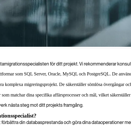
r smidiga övergångar samtidigt som vi upprätthåller dataintegritet, säk
atamigrationsspecialisten för ditt projekt. Vi rekommenderar konsul
lattformar som SQL Server, Oracle, MySQL och PostgreSQL. De använder
era komplexa migreringsprojekt. De säkerställer sömlösa övergångar och e
 som matchar dina specifika affärsprocesser och mål, vilket säkerställer 
ätverk nästa steg mot ditt projekts framgång.
tionsspecialist?
 förbättra din databasprestanda och göra dina dataoperationer mer