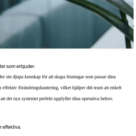
erhet och minimala driftstopp genom våra specialiserade IT-konsulter.
ter som erbjuder:
 sin djupa kunskap för att skapa lösningar som passar dina
ffektiv förändringshantering, vilket hjälper ditt team att enkelt
att det nya systemet perfekt uppfyller dina operativa behov.
 effektiva.