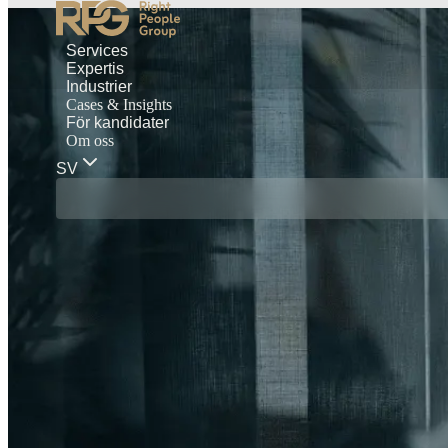
Services
Expertis
Industrier
Cases & Insights
För kandidater
Om oss
SV