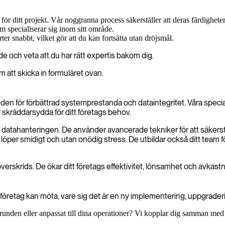
 för ditt projekt. Vår noggranna process säkerställer att deras färdighe
om specialiserar sig inom sitt område.
ter snabbt, vilket gör att du kan fortsätta utan dröjsmål.
e och veta att du har rätt expertis bakom dig.
m att skicka in formuläret ovan.
unden för förbättrad systemprestanda och dataintegritet. Våra speci
skräddarsydda för ditt företags behov.
et i datahanteringen. De använder avancerade tekniker för att säkerst
kt löper smidigt och utan onödig stress. De utbildar också ditt team 
överskrids. De ökar ditt företags effektivitet, lönsamhet och avkastn
öretag kan möta, vare sig det är en ny implementering, uppgraderinga
unden eller anpassat till dina operationer? Vi kopplar dig samman med 