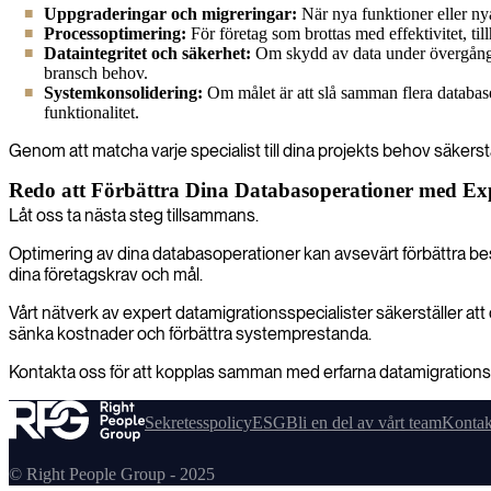
Uppgraderingar och migreringar:
När nya funktioner eller nya
Processoptimering:
För företag som brottas med effektivitet, til
Dataintegritet och säkerhet:
Om skydd av data under övergångar 
bransch behov.
Systemkonsolidering:
Om målet är att slå samman flera databaser
funktionalitet.
Genom att matcha varje specialist till dina projekts behov säkerstäl
Redo att Förbättra Dina Databasoperationer med Ex
Låt oss ta nästa steg tillsammans.
Optimering av dina databasoperationer kan avsevärt förbättra besl
dina företagskrav och mål.
Vårt nätverk av expert datamigrationsspecialister säkerställer att 
sänka kostnader och förbättra systemprestanda.
Kontakta oss för att kopplas samman med erfarna datamigrationssp
Sekretesspolicy
ESG
Bli en del av vårt team
Kontak
© Right People Group - 2025