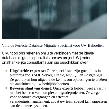
Database+Migratie
Vind de Perfecte Database Migratie Specialist voor Uw Behoeften
Wij ondersteunen organisaties bij database migratieprojecten,
U kunt op ons rekenen om u te verbinden met de ideale
waarbij we zorgen voor soepele overgangen met behoud van data-
database migratie specialist voor uw project. Wij raden
integriteit, veiligheid en minimale downtime door middel van onze
onafhankelijke consultants aan die beschikken over:
gespecialiseerde IT-consultants.
Uitgebreide expertise:
Onze specialisten zijn goed thuis in
platforms zoals SQL Server, Oracle, MySQL en PostgreSQL.
Ze gebruiken hun uitgebreide kennis om oplossingen te creëren
die aansluiten bij uw bedrijfsbehoeften.
Bewezen staat van dienst:
Onze experts hebben veel ervaring
met het beheren van complexe migratieprojecten. Ze zorgen
voor naadloze overgangen en effectief
veranderingsmanagement, zodat uw team soepel kan aanpassen
aan de nieuwe systemen.