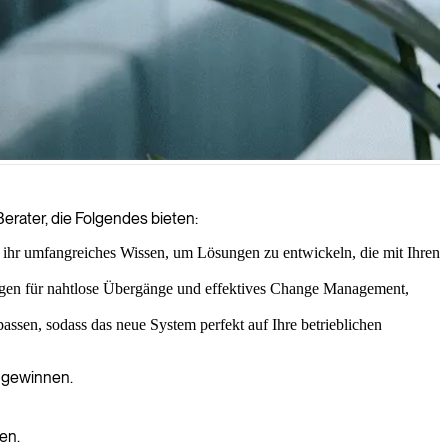
Datenintegrität, Sicherheit und minimaler Ausfallzeit durch unsere
Berater, die Folgendes bieten:
 ihr umfangreiches Wissen, um Lösungen zu entwickeln, die mit Ihren
rgen für nahtlose Übergänge und effektives Change Management,
assen, sodass das neue System perfekt auf Ihre betrieblichen
u gewinnen.
en.