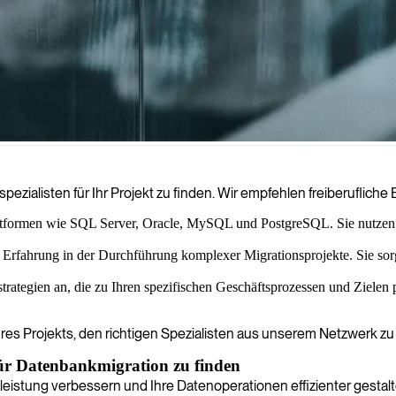
gewährleisten reibungslose Übergänge bei gleichzeitiger Wahrung der 
zialisten für Ihr Projekt zu finden. Wir empfehlen freiberufliche 
lattformen wie SQL Server, Oracle, MySQL und PostgreSQL. Sie nutzen
Erfahrung in der Durchführung komplexer Migrationsprojekte. Sie so
rategien an, die zu Ihren spezifischen Geschäftsprozessen und Zielen p
 Ihres Projekts, den richtigen Spezialisten aus unserem Netzwerk z
 für Datenbankmigration zu finden
leistung verbessern und Ihre Datenoperationen effizienter gestalt