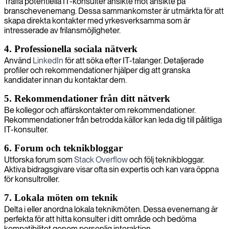
Träffa potentiella IT-konsulter ansikte mot ansikte på
branschevenemang. Dessa sammankomster är utmärkta för att
skapa direkta kontakter med yrkesverksamma som är
intresserade av frilansmöjligheter.
4. Professionella sociala nätverk
Använd
LinkedIn
för att söka efter IT-talanger. Detaljerade
profiler och rekommendationer hjälper dig att granska
kandidater innan du kontaktar dem.
5. Rekommendationer från ditt nätverk
Be kollegor och affärskontakter om rekommendationer.
Rekommendationer från betrodda källor kan leda dig till pålitliga
IT-konsulter.
6. Forum och teknikbloggar
Utforska forum som
Stack Overflow
och följ teknikbloggar.
Aktiva bidragsgivare visar ofta sin expertis och kan vara öppna
för konsultroller.
7. Lokala möten om teknik
Delta i eller anordna lokala teknikmöten. Dessa evenemang är
perfekta för att hitta konsulter i ditt område och bedöma
kompatibilitet genom personlig interaktion.