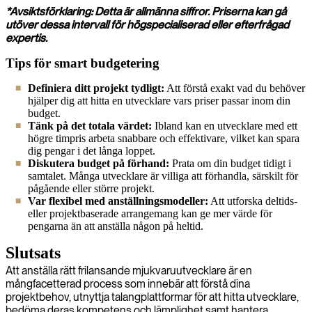
*Avsiktsförklaring: Detta är allmänna siffror. Priserna kan gå
utöver dessa intervall för högspecialiserad eller efterfrågad
expertis.
Tips för smart budgetering
Definiera ditt projekt tydligt:
Att förstå exakt vad du behöver
hjälper dig att hitta en utvecklare vars priser passar inom din
budget.
Tänk på det totala värdet:
Ibland kan en utvecklare med ett
högre timpris arbeta snabbare och effektivare, vilket kan spara
dig pengar i det långa loppet.
Diskutera budget på förhand:
Prata om din budget tidigt i
samtalet. Många utvecklare är villiga att förhandla, särskilt för
pågående eller större projekt.
Var flexibel med anställningsmodeller:
Att utforska deltids-
eller projektbaserade arrangemang kan ge mer värde för
pengarna än att anställa någon på heltid.
Slutsats
Att anställa rätt frilansande mjukvaruutvecklare är en
mångfacetterad process som innebär att förstå dina
projektbehov, utnyttja talangplattformar för att hitta utvecklare,
bedöma deras kompetens och lämplighet samt hantera