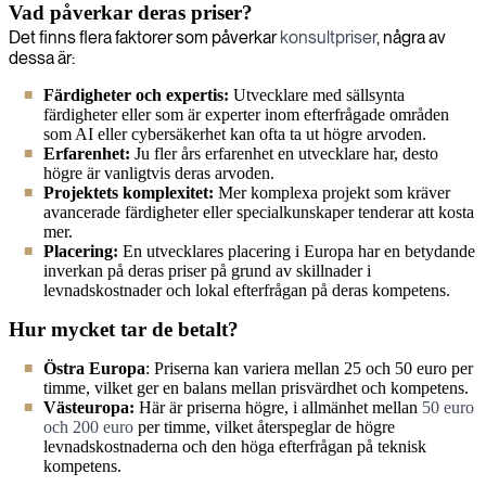
Vad påverkar deras priser?
Det finns flera faktorer som påverkar
konsultpriser
, några av
dessa är:
Färdigheter och expertis:
Utvecklare med sällsynta
färdigheter eller som är experter inom efterfrågade områden
som AI eller cybersäkerhet kan ofta ta ut högre arvoden.
Erfarenhet:
Ju fler års erfarenhet en utvecklare har, desto
högre är vanligtvis deras arvoden.
Projektets komplexitet:
Mer komplexa projekt som kräver
avancerade färdigheter eller specialkunskaper tenderar att kosta
mer.
Placering:
En utvecklares placering i Europa har en betydande
inverkan på deras priser på grund av skillnader i
levnadskostnader och lokal efterfrågan på deras kompetens.
Hur mycket tar de betalt?
Östra Europa
: Priserna kan variera mellan 25 och 50 euro per
timme, vilket ger en balans mellan prisvärdhet och kompetens.
Västeuropa:
Här är priserna högre, i allmänhet mellan
50 euro
och 200 euro
per timme, vilket återspeglar de högre
levnadskostnaderna och den höga efterfrågan på teknisk
kompetens.