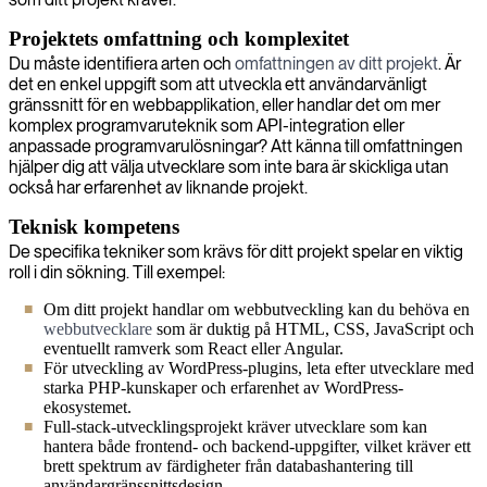
Projektets omfattning och komplexitet
Du måste identifiera arten och
omfattningen av ditt projekt
. Är
det en enkel uppgift som att utveckla ett användarvänligt
gränssnitt för en webbapplikation, eller handlar det om mer
komplex programvaruteknik som API-integration eller
anpassade programvarulösningar? Att känna till omfattningen
hjälper dig att välja utvecklare som inte bara är skickliga utan
också har erfarenhet av liknande projekt.
Teknisk kompetens
De specifika tekniker som krävs för ditt projekt spelar en viktig
roll i din sökning. Till exempel:
Om ditt projekt handlar om webbutveckling kan du behöva en
webbutvecklare
som är duktig på HTML, CSS, JavaScript och
eventuellt ramverk som React eller Angular.
För utveckling av WordPress-plugins, leta efter utvecklare med
starka PHP-kunskaper och erfarenhet av WordPress-
ekosystemet.
Full-stack-utvecklingsprojekt kräver utvecklare som kan
hantera både frontend- och backend-uppgifter, vilket kräver ett
brett spektrum av färdigheter från databashantering till
användargränssnittsdesign.