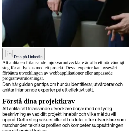
En snabbguide för att anlita rätt frilansande mjukvaruutvecklare
Dela på LinkedIn
Att anlita en frilansande mjukvaruutvecklare är ofta ett nödvändigt
steg för att lyckas med ett projekt. Dessa experter kan avsevärt
förbättra utvecklingen av webbapplikationer eller anpassade
programvarulösningar.
Den här guiden ger tips om hur du identifierar, utvärderar och
anlitar frilansande experter på ett effektivt sätt.
Förstå dina projektkrav
Att anlita rätt frilansande utvecklare börjar med en tydlig
beskrivning av vad ditt projekt innebär och vilka mål du vill
uppnå. Detta steg säkerställer att du letar efter utvecklare som
matchar den tekniska profilen och kompetensuppsättningen
som ditt projekt kräver.