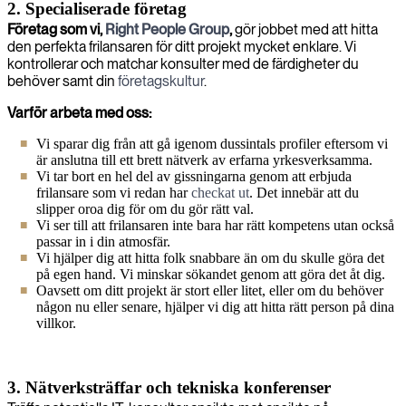
2. Specialiserade företag
Företag som vi,
Right People Group
,
gör jobbet med att hitta
den perfekta frilansaren för ditt projekt mycket enklare. Vi
kontrollerar och matchar konsulter med de färdigheter du
behöver samt din
företagskultur
.
Varför arbeta med oss:
Vi sparar dig från att gå igenom dussintals profiler eftersom vi
är anslutna till ett brett nätverk av erfarna yrkesverksamma.
Vi tar bort en hel del av gissningarna genom att erbjuda
frilansare som vi redan har
checkat ut
. Det innebär att du
slipper oroa dig för om du gör rätt val.
Vi ser till att frilansaren inte bara har rätt kompetens utan också
passar in i din atmosfär.
Vi hjälper dig att hitta folk snabbare än om du skulle göra det
på egen hand. Vi minskar sökandet genom att göra det åt dig.
Oavsett om ditt projekt är stort eller litet, eller om du behöver
någon nu eller senare, hjälper vi dig att hitta rätt person på dina
villkor.
3. Nätverksträffar och tekniska konferenser