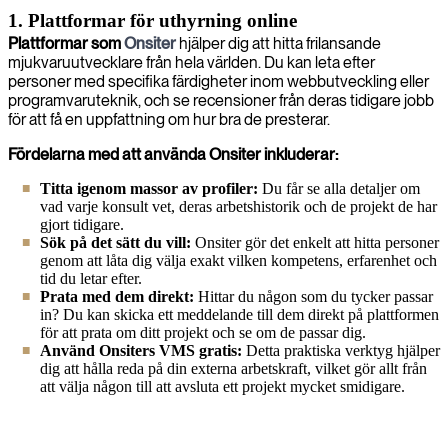
1. Plattformar för uthyrning online
Plattformar som
Onsiter
hjälper dig att hitta frilansande
mjukvaruutvecklare från hela världen. Du kan leta efter
personer med specifika färdigheter inom webbutveckling eller
programvaruteknik, och se recensioner från deras tidigare jobb
för att få en uppfattning om hur bra de presterar.
Fördelarna med att använda Onsiter inkluderar:
Titta igenom massor av profiler:
Du får se alla detaljer om
vad varje konsult vet, deras arbetshistorik och de projekt de har
gjort tidigare.
Sök på det sätt du vill:
Onsiter gör det enkelt att hitta personer
genom att låta dig välja exakt vilken kompetens, erfarenhet och
tid du letar efter.
Prata med dem direkt:
Hittar du någon som du tycker passar
in? Du kan skicka ett meddelande till dem direkt på plattformen
för att prata om ditt projekt och se om de passar dig.
Använd Onsiters VMS gratis:
Detta praktiska verktyg hjälper
dig att hålla reda på din externa arbetskraft, vilket gör allt från
att välja någon till att avsluta ett projekt mycket smidigare.