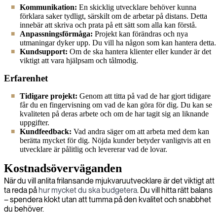
Kommunikation:
En skicklig utvecklare behöver kunna
förklara saker tydligt, särskilt om de arbetar på distans. Detta
innebär att skriva och prata på ett sätt som alla kan förstå.
Anpassningsförmåga:
Projekt kan förändras och nya
utmaningar dyker upp. Du vill ha någon som kan hantera detta.
Kundsupport:
Om de ska hantera klienter eller kunder är det
viktigt att vara hjälpsam och tålmodig.
Erfarenhet
Tidigare projekt:
Genom att titta på vad de har gjort tidigare
får du en fingervisning om vad de kan göra för dig. Du kan se
kvaliteten på deras arbete och om de har tagit sig an liknande
uppgifter.
Kundfeedback:
Vad andra säger om att arbeta med dem kan
berätta mycket för dig. Nöjda kunder betyder vanligtvis att en
utvecklare är pålitlig och levererar vad de lovar.
Kostnadsöverväganden
När du vill anlita frilansande mjukvaruutvecklare är det viktigt att
ta reda på
hur mycket du ska budgetera
. Du vill hitta rätt balans
– spendera klokt utan att tumma på den kvalitet och snabbhet
du behöver.