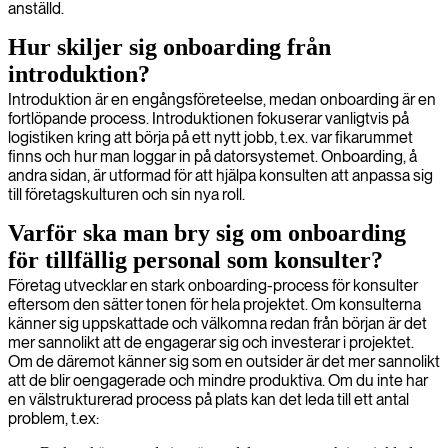
anställd.
Hur skiljer sig onboarding från
introduktion?
Introduktion är en engångsföreteelse, medan onboarding är en
fortlöpande process. Introduktionen fokuserar vanligtvis på
logistiken kring att börja på ett nytt jobb, t.ex. var fikarummet
finns och hur man loggar in på datorsystemet. Onboarding, å
andra sidan, är utformad för att hjälpa konsulten att anpassa sig
till företagskulturen och sin nya roll.
Varför ska man bry sig om onboarding
för tillfällig personal som konsulter?
Företag utvecklar en stark onboarding-process för konsulter
eftersom den sätter tonen för hela projektet. Om konsulterna
känner sig uppskattade och välkomna redan från början är det
mer sannolikt att de engagerar sig och investerar i projektet.
Om de däremot känner sig som en outsider är det mer sannolikt
att de blir oengagerade och mindre produktiva. Om du inte har
en välstrukturerad process på plats kan det leda till ett antal
problem, t.ex: