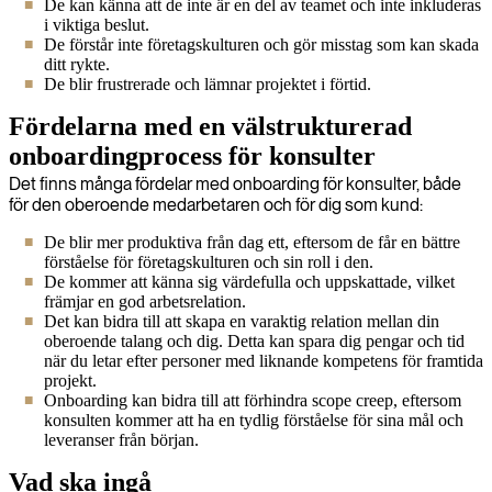
De kan känna att de inte är en del av teamet och inte inkluderas
i viktiga beslut.
De förstår inte företagskulturen och gör misstag som kan skada
ditt rykte.
De blir frustrerade och lämnar projektet i förtid.
Fördelarna med en välstrukturerad
onboardingprocess för konsulter
Det finns många fördelar med onboarding för konsulter, både
för den oberoende medarbetaren och för dig som kund:
De blir mer produktiva från dag ett, eftersom de får en bättre
förståelse för företagskulturen och sin roll i den.
De kommer att känna sig värdefulla och uppskattade, vilket
främjar en god arbetsrelation.
Det kan bidra till att skapa en varaktig relation mellan din
oberoende talang och dig. Detta kan spara dig pengar och tid
när du letar efter personer med liknande kompetens för framtida
projekt.
Onboarding kan bidra till att förhindra scope creep, eftersom
konsulten kommer att ha en tydlig förståelse för sina mål och
leveranser från början.
Vad ska ingå