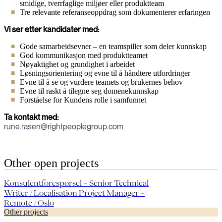
smidige, tverrfaglige miljøer eller produktteam
Tre relevante referanseoppdrag som dokumenterer erfaringen
Vi ser etter kandidater med:
Gode samarbeidsevner – en teamspiller som deler kunnskap
God kommunikasjon med produktteamet
Nøyaktighet og grundighet i arbeidet
Løsningsorientering og evne til å håndtere utfordringer
Evne til å se og vurdere teamets og brukernes behov
Evne til raskt å tilegne seg domenekunnskap
Forståelse for Kundens rolle i samfunnet
Ta kontakt med:
rune.rasen@rightpeoplegroup.com
Other open projects
Konsulentforespørsel – Senior Technical
Writer / Localisation Project Manager –
Remote / Oslo
Other projects