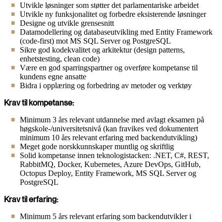
Utvikle løsninger som støtter det parlamentariske arbeidet
Utvikle ny funksjonalitet og forbedre eksisterende løsninger
Designe og utvikle grensesnitt
Datamodellering og databaseutvikling med Entity Framework
(code-first) mot MS SQL Server og PostgreSQL
Sikre god kodekvalitet og arkitektur (design patterns,
enhetstesting, clean code)
Være en god sparringspartner og overføre kompetanse til
kundens egne ansatte
Bidra i opplæring og forbedring av metoder og verktøy
Krav til kompetanse:
Minimum 3 års relevant utdannelse med avlagt eksamen på
høgskole-/universitetsnivå (kan fravikes ved dokumentert
minimum 10 års relevant erfaring med backendutvikling)
Meget gode norskkunnskaper muntlig og skriftlig
Solid kompetanse innen teknologistacken: .NET, C#, REST,
RabbitMQ, Docker, Kubernetes, Azure DevOps, GitHub,
Octopus Deploy, Entity Framework, MS SQL Server og
PostgreSQL
Krav til erfaring:
Minimum 5 års relevant erfaring som backendutvikler i