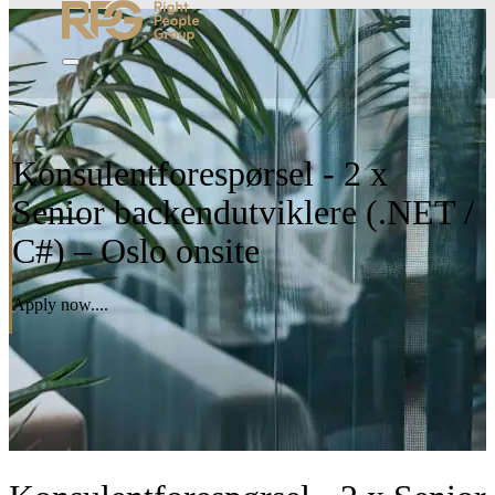
Konsulentforespørsel - 2 x
Senior backendutviklere (.NET /
C#) – Oslo onsite
Apply now....