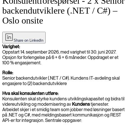
Konsulentforespørsel - 2 x Senior
backendutviklere (.NET / C#) –
Oslo onsite
Share on LinkedIn
Varighet:
Oppstart 14. september 2026, med varighet til 30. juni 2027.
Opsjon for forlengelse på 6 + 6 + 6 måneder. Oppdraget er et
100 % engasjement.
Rolle:
Senior backendutvikler (.NET / C#). Kundens IT-avdeling skal
engasjere to (2) backendutviklere
Hva skal konsulenten utføre:
Konsulenten skal styrke kundens utviklingskapasitet og bidra til
videreutvikling og modernisering av
Kundens
tjenester.
Arbeidet skjer i et smidig team som jobber med løsninger basert
på .NET og C#, med meldingsbasert kommunikasjon og REST
API-er for integrasjon. Sentrale oppgaver: