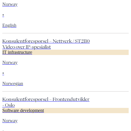
Norway
•
English
Konsulentforespørsel – Nettverk / ST2110
Video over IP-spesialist
IT infrastructure
Norway
•
Norwegian
Konsulentforespørsel – Frontendutvikler
- Oslo
Software development
Norway