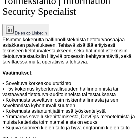
Toimeksianto | Information
Security Specialist
Delen op LinkedIn
Etsimme kokenutta hallinnollisteknistä tietoturvaosaajaa
asiakkaan palvelukseen. Tehtävä sisältää erityisesti
tekniseen tietoturvatestaukseen, sekä hallinnollisteknisiin
tietoturvatestauksiin liittyviä prosessin kehitystehtäviä, sekä
tarvittaessa muita operatiivisia tehtäviä.
Vaatimukset
:
• Soveltuva korkeakoulututkinto
• +5v kokemus kyberturvallisuuden hallinnoinnista tai
vastaavasti tietoturva-auditoinneista tai testauksesta
• Kokemusta soveltuvin osin riskienhallinnasta ja sen
soveltamista kyberturvallisuuteen
• Kokemusta asiantuntijatiimissä työskentelystä
• Ymmärrys sovelluskehittämisestä, DevOps-menetelmistä ja
muista ketteristä toimintamalleista on eduksi
• Sujuva suomen kielen taito ja hyvä englannin kielen taito