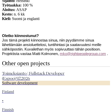
Sijainti:
Helsinki
Työtaakka:
100 %
Aloitus:
ASAP
Kesto:
n. 6 kk
Kieli:
Suomi ja englanti
Oletko kiinnostunut?
Jos tämä projekti kiinnostaa sinua, niin pyydämme sinua
lähettämään ansioluettelosi, tuntihintasi ja saatavuutesi meille
sähköpostiin. Kuvailethan myös sopivuuttasi tähän positioon.
Projektista vastaa Matti Kolmonen,
mko@rightpeoplegroup.com
.
Other open projects
Toimeksianto | Fullstack Developer
(Espoo) 9.7.2026
Software development
Finland
•
Finnish