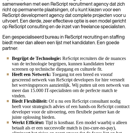
samenwerken met een ReScript recruitment agency dat zich
richt op permanente plaatsingen, of u kunt kiezen voor een
ReScript development agency dat complete projecten voor u
uitvoert. Een derde, zeer effectieve optie is een model gericht
op ReScript consulting en de inzet van freelance specialisten.
Een gespecialiseerd bureau in ReScript recruiting en staffing
biedt meer dan alleen een lijst met kandidaten. Een goede
partner:
Begrijpt de Technologie:
ReScript recruiters die de nuances
van de technologie begrijpen, kunnen kandidaten beter
screenen op technische diepgang en culturele fit.
Heeft een Netwerk:
Toegang tot een breed en vooraf
gescreend netwerk van ReScript developers for hire versnelt
het wervingsproces aanzienlijk. Wij putten uit een netwerk van
meer dan 15.000 IT-specialisten om de perfecte match te
vinden.
Biedt Flexibiliteit:
Of u nu een ReScript consultant nodig
heeft voor strategisch advies of een hands-on ReScript contract
developer voor de uitvoering, een flexibele partner kan de
juiste oplossing bieden.
Werkt Efficiënt:
Tijd is kostbaar. Een model waarbij u alleen
betaalt als er een succesvolle match is (no-cure-no-pay),