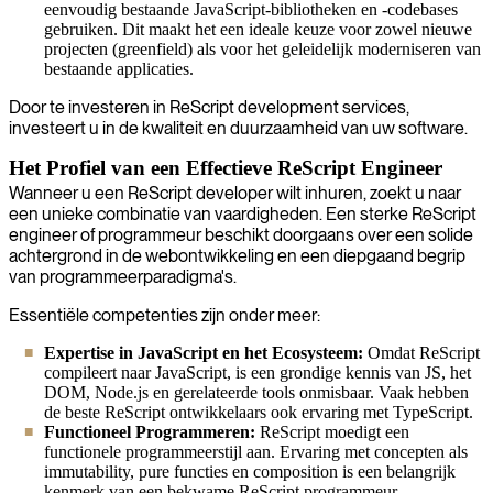
eenvoudig bestaande JavaScript-bibliotheken en -codebases
gebruiken. Dit maakt het een ideale keuze voor zowel nieuwe
projecten (greenfield) als voor het geleidelijk moderniseren van
bestaande applicaties.
Door te investeren in ReScript development services,
investeert u in de kwaliteit en duurzaamheid van uw software.
Het Profiel van een Effectieve ReScript Engineer
Wanneer u een ReScript developer wilt inhuren, zoekt u naar
een unieke combinatie van vaardigheden. Een sterke ReScript
engineer of programmeur beschikt doorgaans over een solide
achtergrond in de webontwikkeling en een diepgaand begrip
van programmeerparadigma's.
Essentiële competenties zijn onder meer:
Expertise in JavaScript en het Ecosysteem:
Omdat ReScript
compileert naar JavaScript, is een grondige kennis van JS, het
DOM, Node.js en gerelateerde tools onmisbaar. Vaak hebben
de beste ReScript ontwikkelaars ook ervaring met TypeScript.
Functioneel Programmeren:
ReScript moedigt een
functionele programmeerstijl aan. Ervaring met concepten als
immutability, pure functies en composition is een belangrijk
kenmerk van een bekwame ReScript programmeur.