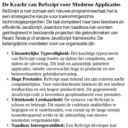
De Kracht van ReScript voor Moderne Applicaties
ReScript is niet zomaar een nieuwe programmeertaal; het is
een strategische keuze voor toekomstgerichte
technologieprojecten. De taal compileert naar zeer leesbare en
efficiënte JavaScript, waardoor het naadloos kan worden
geïntegreerd in bestaande projecten die gebruikmaken van
React, Node.js of andere JavaScript-frameworks. De
belangrijkste voordelen voor uw organisatie zijn:
Uitzonderlijke Typeveiligheid:
Het krachtige typesysteem
van ReScript vangt fouten op tijdens het compileren, niet
tijdens de uitvoering. Dit leidt tot aanzienlijk stabielere
applicaties, minder onverwachte bugs in productie en een
betrouwbaardere gebruikerservaring.
Hoge Prestaties:
ReScript staat bekend om zijn extreem snelle
compilatietijden. Voor ontwikkelteams betekent dit een snellere
feedbacklus en een hogere productiviteit. De gegenereerde
JavaScript-code is bovendien geoptimaliseerd voor prestaties.
Uitstekende Leesbaarheid:
De syntaxis van ReScript is
schoon en beknopt. Dit maakt de codebasis makkelijker te
begrijpen en te onderhouden, wat vooral op de lange termijn
kostenbesparend werkt en de onboarding van nieuwe
teamleden vergemakkelijkt.
Naadloze Interoperabiliteit:
Een ReScript developer kan