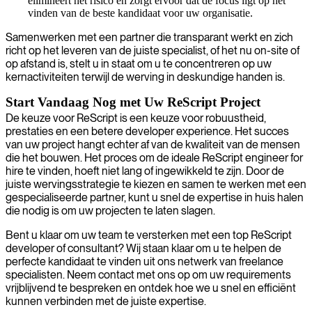
elimineert het risico en zorgt ervoor dat de focus ligt op het
vinden van de beste kandidaat voor uw organisatie.
Samenwerken met een partner die transparant werkt en zich
richt op het leveren van de juiste specialist, of het nu on-site of
op afstand is, stelt u in staat om u te concentreren op uw
kernactiviteiten terwijl de werving in deskundige handen is.
Start Vandaag Nog met Uw ReScript Project
De keuze voor ReScript is een keuze voor robuustheid,
prestaties en een betere developer experience. Het succes
van uw project hangt echter af van de kwaliteit van de mensen
die het bouwen. Het proces om de ideale ReScript engineer for
hire te vinden, hoeft niet lang of ingewikkeld te zijn. Door de
juiste wervingsstrategie te kiezen en samen te werken met een
gespecialiseerde partner, kunt u snel de expertise in huis halen
die nodig is om uw projecten te laten slagen.
Bent u klaar om uw team te versterken met een top ReScript
developer of consultant? Wij staan klaar om u te helpen de
perfecte kandidaat te vinden uit ons netwerk van freelance
specialisten. Neem contact met ons op om uw requirements
vrijblijvend te bespreken en ontdek hoe we u snel en efficiënt
kunnen verbinden met de juiste expertise.