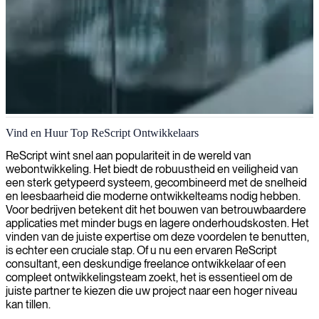
ReScript ontwikkelingsservices
Vind en Huur Top ReScript Ontwikkelaars
Wij leveren ReScript ontwikkelingsdiensten, waarbij we schone,
ReScript wint snel aan populariteit in de wereld van
type-veilige code leveren die compileert naar sterk geoptimaliseerde
webontwikkeling. Het biedt de robuustheid en veiligheid van
JavaScript voor robuuste en performante webapplicaties.
een sterk getypeerd systeem, gecombineerd met de snelheid
en leesbaarheid die moderne ontwikkelteams nodig hebben.
Voor bedrijven betekent dit het bouwen van betrouwbaardere
applicaties met minder bugs en lagere onderhoudskosten. Het
vinden van de juiste expertise om deze voordelen te benutten,
is echter een cruciale stap. Of u nu een ervaren ReScript
consultant, een deskundige freelance ontwikkelaar of een
compleet ontwikkelingsteam zoekt, het is essentieel om de
juiste partner te kiezen die uw project naar een hoger niveau
kan tillen.