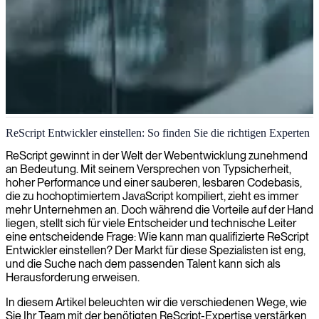
ReScript-Entwicklungsdienstleistungen
ReScript Entwickler einstellen: So finden Sie die richtigen Experten
Wir bieten ReScript-Entwicklungsdienstleistungen an und liefern
ReScript gewinnt in der Welt der Webentwicklung zunehmend
sauberen, typsicheren Code, der zu hochoptimiertem JavaScript
an Bedeutung. Mit seinem Versprechen von Typsicherheit,
kompiliert wird, für robuste und leistungsstarke Webanwendungen.
hoher Performance und einer sauberen, lesbaren Codebasis,
die zu hochoptimiertem JavaScript kompiliert, zieht es immer
mehr Unternehmen an. Doch während die Vorteile auf der Hand
liegen, stellt sich für viele Entscheider und technische Leiter
eine entscheidende Frage: Wie kann man qualifizierte ReScript
Entwickler einstellen? Der Markt für diese Spezialisten ist eng,
und die Suche nach dem passenden Talent kann sich als
Herausforderung erweisen.
In diesem Artikel beleuchten wir die verschiedenen Wege, wie
Sie Ihr Team mit der benötigten ReScript-Expertise verstärken