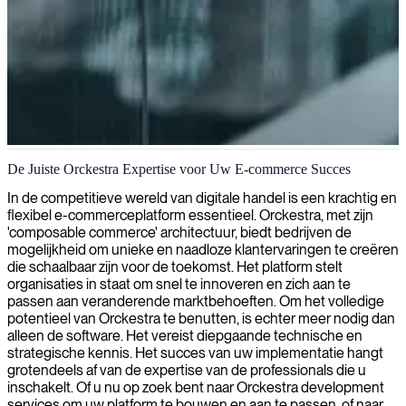
Orckestra projectbeheer
De Juiste Orckestra Expertise voor Uw E-commerce Succes
Wij leveren deskundige Orckestra projectmanagers die zorgen voor
In de competitieve wereld van digitale handel is een krachtig en
een naadloze implementatie en optimalisatie van uw e-commerce
flexibel e-commerceplatform essentieel. Orckestra, met zijn
platform, waardoor digitale transformatie en bedrijfsgroei worden
'composable commerce' architectuur, biedt bedrijven de
gestimuleerd.
mogelijkheid om unieke en naadloze klantervaringen te creëren
die schaalbaar zijn voor de toekomst. Het platform stelt
organisaties in staat om snel te innoveren en zich aan te
passen aan veranderende marktbehoeften. Om het volledige
potentieel van Orckestra te benutten, is echter meer nodig dan
alleen de software. Het vereist diepgaande technische en
strategische kennis. Het succes van uw implementatie hangt
grotendeels af van de expertise van de professionals die u
inschakelt. Of u nu op zoek bent naar Orckestra development
services om uw platform te bouwen en aan te passen, of naar