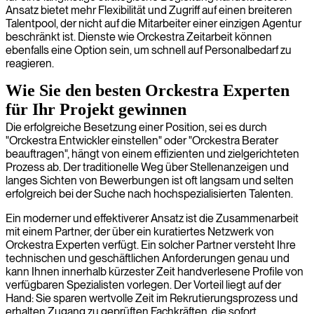
Ansatz bietet mehr Flexibilität und Zugriff auf einen breiteren
Talentpool, der nicht auf die Mitarbeiter einer einzigen Agentur
beschränkt ist. Dienste wie Orckestra Zeitarbeit können
ebenfalls eine Option sein, um schnell auf Personalbedarf zu
reagieren.
Wie Sie den besten Orckestra Experten
für Ihr Projekt gewinnen
Die erfolgreiche Besetzung einer Position, sei es durch
"Orckestra Entwickler einstellen" oder "Orckestra Berater
beauftragen", hängt von einem effizienten und zielgerichteten
Prozess ab. Der traditionelle Weg über Stellenanzeigen und
langes Sichten von Bewerbungen ist oft langsam und selten
erfolgreich bei der Suche nach hochspezialisierten Talenten.
Ein moderner und effektiverer Ansatz ist die Zusammenarbeit
mit einem Partner, der über ein kuratiertes Netzwerk von
Orckestra Experten verfügt. Ein solcher Partner versteht Ihre
technischen und geschäftlichen Anforderungen genau und
kann Ihnen innerhalb kürzester Zeit handverlesene Profile von
verfügbaren Spezialisten vorlegen. Der Vorteil liegt auf der
Hand: Sie sparen wertvolle Zeit im Rekrutierungsprozess und
erhalten Zugang zu geprüften Fachkräften, die sofort