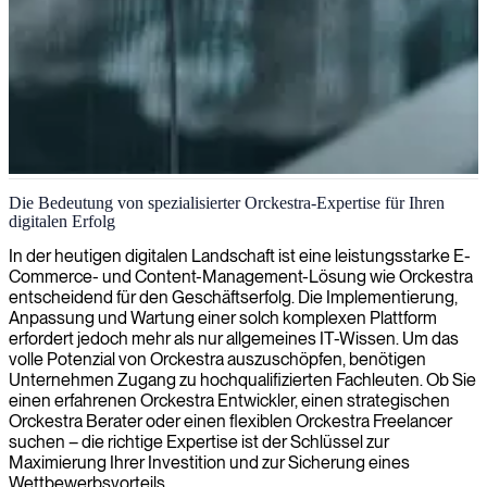
Orckestra Projektmanagement
Die Bedeutung von spezialisierter Orckestra-Expertise für Ihren
digitalen Erfolg
Wir vermitteln erfahrene Orckestra Projektmanager, die eine
reibungslose Implementierung und Optimierung Ihrer E-Commerce-
In der heutigen digitalen Landschaft ist eine leistungsstarke E-
Plattform gewährleisten und so die digitale Transformation und das
Commerce- und Content-Management-Lösung wie Orckestra
Geschäftswachstum vorantreiben.
entscheidend für den Geschäftserfolg. Die Implementierung,
Anpassung und Wartung einer solch komplexen Plattform
erfordert jedoch mehr als nur allgemeines IT-Wissen. Um das
volle Potenzial von Orckestra auszuschöpfen, benötigen
Unternehmen Zugang zu hochqualifizierten Fachleuten. Ob Sie
einen erfahrenen Orckestra Entwickler, einen strategischen
Orckestra Berater oder einen flexiblen Orckestra Freelancer
suchen – die richtige Expertise ist der Schlüssel zur
Maximierung Ihrer Investition und zur Sicherung eines
Wettbewerbsvorteils.