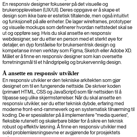
En responsiv designer fokuserer på det visuelle og
brukeropplevelsen (UX/UI). Deres oppgave er å skape et
design som ikke bare er estetisk tiltalende, men også intuitivt
og funksjonelt på alle enheter. De lager wireframes, prototyper
og visuelle mockups som definerer hvordan nettstedet skal se
ut og oppføre seg. Hvis du skal ansette en responsiv
webdesigner, ser du etter en person med et sterkt øye for
detaljer, en dyp forståelse for brukersentrisk design og
kompetanse innen verktøy som Figma, Sketch eller Adobe XD.
Målet er å finne en responsiv designer som kan oversette
forretningsmål til et håndgripelig og brukervennlig design.
Å ansette en responsiv utvikler
En responsiv utvikler er den tekniske arkitekten som gjør
designet om til en fungerende nettside. De skriver koden
(primært HTML, CSS og JavaScript) som får nettsiden til å
tilpasse seg ulike skjermstørrelser. Når du skal ansette en
responsiv utvikler, ser du etter teknisk dybde, erfaring med
moderne front-end-rammeverk og en systematisk tilnærming til
koding. De er spesialister på å implementere "media queries",
fleksible rutenett og skalerbare bilder for å sikre en teknisk
robust og effektiv løsning. Å finne en responsiv utvikler med
solid problemløsningsevne er avgjørende for prosjektets