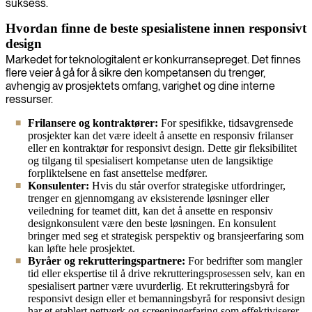
suksess.
Hvordan finne de beste spesialistene innen responsivt
design
Markedet for teknologitalent er konkurransepreget. Det finnes
flere veier å gå for å sikre den kompetansen du trenger,
avhengig av prosjektets omfang, varighet og dine interne
ressurser.
Frilansere og kontraktører:
For spesifikke, tidsavgrensede
prosjekter kan det være ideelt å ansette en responsiv frilanser
eller en kontraktør for responsivt design. Dette gir fleksibilitet
og tilgang til spesialisert kompetanse uten de langsiktige
forpliktelsene en fast ansettelse medfører.
Konsulenter:
Hvis du står overfor strategiske utfordringer,
trenger en gjennomgang av eksisterende løsninger eller
veiledning for teamet ditt, kan det å ansette en responsiv
designkonsulent være den beste løsningen. En konsulent
bringer med seg et strategisk perspektiv og bransjeerfaring som
kan løfte hele prosjektet.
Byråer og rekrutteringspartnere:
For bedrifter som mangler
tid eller ekspertise til å drive rekrutteringsprosessen selv, kan en
spesialisert partner være uvurderlig. Et rekrutteringsbyrå for
responsivt design eller et bemanningsbyrå for responsivt design
har et etablert nettverk og screeningerfaring som effektiviserer