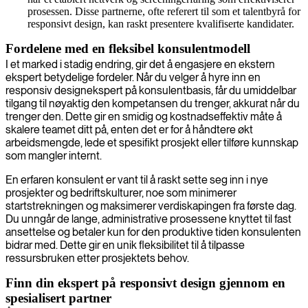
prosessen. Disse partnerne, ofte referert til som et talentbyrå for
responsivt design, kan raskt presentere kvalifiserte kandidater.
Fordelene med en fleksibel konsulentmodell
I et marked i stadig endring, gir det å engasjere en ekstern
ekspert betydelige fordeler. Når du velger å hyre inn en
responsiv designekspert på konsulentbasis, får du umiddelbar
tilgang til nøyaktig den kompetansen du trenger, akkurat når du
trenger den. Dette gir en smidig og kostnadseffektiv måte å
skalere teamet ditt på, enten det er for å håndtere økt
arbeidsmengde, lede et spesifikt prosjekt eller tilføre kunnskap
som mangler internt.
En erfaren konsulent er vant til å raskt sette seg inn i nye
prosjekter og bedriftskulturer, noe som minimerer
startstrekningen og maksimerer verdiskapingen fra første dag.
Du unngår de lange, administrative prosessene knyttet til fast
ansettelse og betaler kun for den produktive tiden konsulenten
bidrar med. Dette gir en unik fleksibilitet til å tilpasse
ressursbruken etter prosjektets behov.
Finn din ekspert på responsivt design gjennom en
spesialisert partner