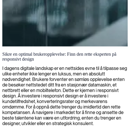
Utvikling av responsivt webdesign
Sikre en optimal brukeropplevelse: Finn den rette eksperten på
responsivt design
Vi forbedrer din digitale tilstedeværelse med responsiv
designutvikling, og sikrer at nettstedet ditt gir en sømløs
I dagens digitale landskap er en nettsides evne til å tilpasse seg
brukeropplevelse på alle enheter og skjermstørrelser.
ulike enheter ikke lenger en luksus, men en absolutt
nødvendighet. Brukere forventer en sømløs opplevelse enten
de besøker nettstedet ditt fra en stasjonær datamaskin, et
nettbrett eller en mobiltelefon. Dette er kjernen i responsivt
design. Å investere i responsivt design er å investere i
kundetilfredshet, konverteringsrater og merkevarens
omdømme. For å oppnå dette trenger du imidlertid den rette
kompetansen. Å navigere i markedet for å finne og ansette de
beste talentene kan være en utfordring, enten du trenger en
designer, utvikler eller en strategisk konsulent.