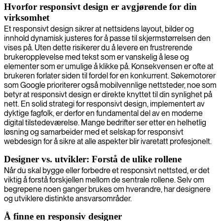
Hvorfor responsivt design er avgjørende for din
virksomhet
Et responsivt design sikrer at nettsidens layout, bilder og
innhold dynamisk justeres for å passe til skjermstørrelsen den
vises på. Uten dette risikerer du å levere en frustrerende
brukeropplevelse med tekst som er vanskelig å lese og
elementer som er umulige å klikke på. Konsekvensen er ofte at
brukeren forlater siden til fordel for en konkurrent. Søkemotorer
som Google prioriterer også mobilvennlige nettsteder, noe som
betyr at responsivt design er direkte knyttet til din synlighet på
nett. En solid strategi for responsivt design, implementert av
dyktige fagfolk, er derfor en fundamental del av en moderne
digital tilstedeværelse. Mange bedrifter ser etter en helhetlig
løsning og samarbeider med et selskap for responsivt
webdesign for å sikre at alle aspekter blir ivaretatt profesjonelt.
Designer vs. utvikler: Forstå de ulike rollene
Når du skal bygge eller forbedre et responsivt nettsted, er det
viktig å forstå forskjellen mellom de sentrale rollene. Selv om
begrepene noen ganger brukes om hverandre, har designere
og utviklere distinkte ansvarsområder.
Å finne en responsiv designer