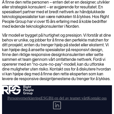
Å finne den rette personen – enten det er en designer, utvikler
eller strategisk konsulent – er avgjørende for resultatet. En
spesialisert partner med et bredt nettverk av håndplukkede
teknologispesialister kan være nøkkelen til å lykkes. Hos Right
People Group har vi over 15 års erfaring med å koble bedrifter
med ledende teknologikonsulenter i Norden.
Vår modell er bygget på hurtighet og presisjon. Vi forstår at dine
behov er unike, og jobber for å finne den perfekte matchen for
ditt prosjekt, enten du trenger hjelp på stedet eller eksternt. Vi
kan hjelpe deg å ansette spesialister på responsivt design,
finne den riktige responsive designkonsulenten eller sette
sammen et team gjennom vårt omfattende nettverk. Fordi vi
opererer med en "no-cure-no-pay"-modell, kan du utforske
dine muligheter uten risiko. Kontakt oss for å diskutere hvordan
vi kan hjelpe deg med å finne den rette eksperten som kan
levere de responsive designtjenestene du trenger for å lykkes.
Personvernerklæring
ESG
Bli en del av teamet vårt
Kontakt oss