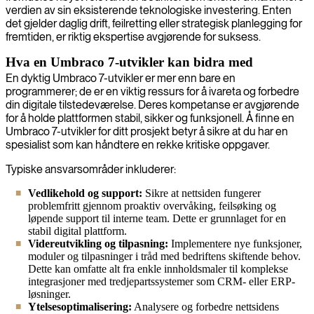
verdien av sin eksisterende teknologiske investering. Enten
det gjelder daglig drift, feilretting eller strategisk planlegging for
fremtiden, er riktig ekspertise avgjørende for suksess.
Hva en Umbraco 7-utvikler kan bidra med
En dyktig Umbraco 7-utvikler er mer enn bare en
programmerer; de er en viktig ressurs for å ivareta og forbedre
din digitale tilstedeværelse. Deres kompetanse er avgjørende
for å holde plattformen stabil, sikker og funksjonell. Å finne en
Umbraco 7-utvikler for ditt prosjekt betyr å sikre at du har en
spesialist som kan håndtere en rekke kritiske oppgaver.
Typiske ansvarsområder inkluderer:
Vedlikehold og support:
Sikre at nettsiden fungerer
problemfritt gjennom proaktiv overvåking, feilsøking og
løpende support til interne team. Dette er grunnlaget for en
stabil digital plattform.
Videreutvikling og tilpasning:
Implementere nye funksjoner,
moduler og tilpasninger i tråd med bedriftens skiftende behov.
Dette kan omfatte alt fra enkle innholdsmaler til komplekse
integrasjoner med tredjepartssystemer som CRM- eller ERP-
løsninger.
Ytelsesoptimalisering:
Analysere og forbedre nettsidens