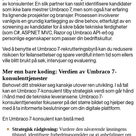
av konsulenter. En slik partner kan raskt identifisere kandidater
som ikke bare mestrer Umbraco 7, men som også har erfaring
fra lignende prosjekter og bransjer. Prosessen involverer
vanligvis en grundig kartlegging av dine behov, etterfulgt av en
screening av kandidater for å sikre både tekniske ferdigheter
(som C#, ASP.NET MVC, Razor og Umbraco API-er) og
personlige egenskaper som passer din bedriftskultur.
Ved å benytte et Umbraco 7-rekrutteringsbyrå kan du redusere
risikoen for feilansettelser og spare verdifull intern tid som ellers
ville blitt brukt på søk, intervjuer og evaluering.
Mer enn bare koding: Verdien av Umbraco 7-
konsulenttjenester
Behovet ditt strekker seg kanskje utover ren utvikling. I så fall
kan en Umbraco 7-konsulent tilby strategisk verdi som går hånd
i hånd med de tekniske leveransene. Umbraco 7-
konsulenttjenester fokuserer på det større bildet og hjelper deg
med å ta informerte beslutninger om din digitale plattform.
En Umbraco 7-konsulent kan bistå med:
Strategisk rådgivning:
Vurdere den nåværende løsningens
tilstand, identifisere forbedringsområder og gi anbefalinger om