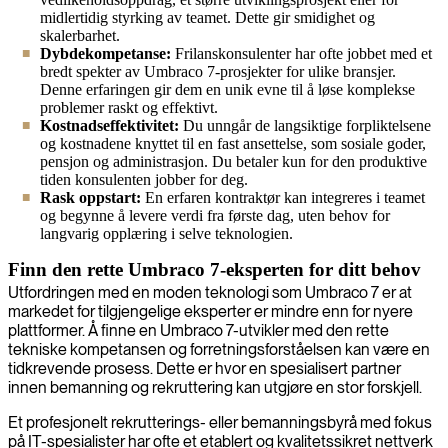
midlertidig styrking av teamet. Dette gir smidighet og
skalerbarhet.
Dybdekompetanse:
Frilanskonsulenter har ofte jobbet med et
bredt spekter av Umbraco 7-prosjekter for ulike bransjer.
Denne erfaringen gir dem en unik evne til å løse komplekse
problemer raskt og effektivt.
Kostnadseffektivitet:
Du unngår de langsiktige forpliktelsene
og kostnadene knyttet til en fast ansettelse, som sosiale goder,
pensjon og administrasjon. Du betaler kun for den produktive
tiden konsulenten jobber for deg.
Rask oppstart:
En erfaren kontraktør kan integreres i teamet
og begynne å levere verdi fra første dag, uten behov for
langvarig opplæring i selve teknologien.
Finn den rette Umbraco 7-eksperten for ditt behov
Utfordringen med en moden teknologi som Umbraco 7 er at
markedet for tilgjengelige eksperter er mindre enn for nyere
plattformer. Å finne en Umbraco 7-utvikler med den rette
tekniske kompetansen og forretningsforståelsen kan være en
tidkrevende prosess. Dette er hvor en spesialisert partner
innen bemanning og rekruttering kan utgjøre en stor forskjell.
Et profesjonelt rekrutterings- eller bemanningsbyrå med fokus
på IT-spesialister har ofte et etablert og kvalitetssikret nettverk