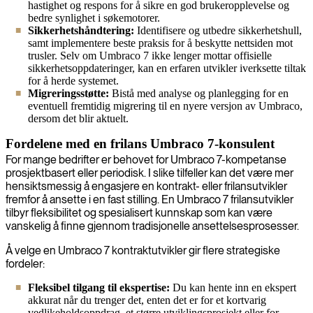
hastighet og respons for å sikre en god brukeropplevelse og
bedre synlighet i søkemotorer.
Sikkerhetshåndtering:
Identifisere og utbedre sikkerhetshull,
samt implementere beste praksis for å beskytte nettsiden mot
trusler. Selv om Umbraco 7 ikke lenger mottar offisielle
sikkerhetsoppdateringer, kan en erfaren utvikler iverksette tiltak
for å herde systemet.
Migreringsstøtte:
Bistå med analyse og planlegging for en
eventuell fremtidig migrering til en nyere versjon av Umbraco,
dersom det blir aktuelt.
Fordelene med en frilans Umbraco 7-konsulent
For mange bedrifter er behovet for Umbraco 7-kompetanse
prosjektbasert eller periodisk. I slike tilfeller kan det være mer
hensiktsmessig å engasjere en kontrakt- eller frilansutvikler
fremfor å ansette i en fast stilling. En Umbraco 7 frilansutvikler
tilbyr fleksibilitet og spesialisert kunnskap som kan være
vanskelig å finne gjennom tradisjonelle ansettelsesprosesser.
Å velge en Umbraco 7 kontraktutvikler gir flere strategiske
fordeler:
Fleksibel tilgang til ekspertise:
Du kan hente inn en ekspert
akkurat når du trenger det, enten det er for et kortvarig
vedlikeholdsoppdrag, et større utviklingsprosjekt eller for