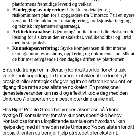
plattformens fremtidige levetid og veikart.
Planlegging av migrering:
Utvikle en detaljert og
risikominimert plan for å oppgradere fra Umbraco 7 til en nyere
versjon. Dette inkluderer datamigrering, funksjonskartlegging
og teknisk implementeringsstrategi.
Arkitekturanalyse:
Gjennomgå arkitekturen i din eksisterende
løsning for å sikre at den er skalerbar, vedlikeholdbar og i tråd
med beste praksis.
Kunnskapsoverføring:
Styrke kompetansen til ditt interne
team gjennom workshops, opplæring og dokumentasjon, slik at
de blir mer selvgående i den daglige driften av plattformen.
Enten du trenger en midlertidig kontraktutvikler for et kritisk
vedlikeholdsoppdrag, en Umbraco 7-utvikler til leie for et nytt
prosjekt, eller strategisk rådgivning fra en erfaren konsulent, er
tilgang til de rette spesialistene nøkkelen. En profesjonell
tjenesteleverandør kan raskt og effektivt koble deg med den
Umbraco 7-eksperten som best møter dine unike mål.
Hos Right People Group har vi spesialisert oss på å finne
dyktige IT-konsulenter for våre kunders spesifikke behov.
Kontakt oss for en uforpliktende samtale om hvordan vi kan
hjelpe deg med å finne den rette Umbraco 7-spesialisten for ditt
prosjekt, enten du trenger hjelp på stedet eller eksternt.