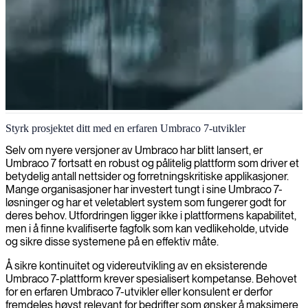
Umbraco 7-utvikling
Styrk prosjektet ditt med en erfaren Umbraco 7-utvikler
Vi leverer Umbraco 7 utviklingsekspertise, og skaper robuste og
Selv om nyere versjoner av Umbraco har blitt lansert, er
tilpassede innholdshåndteringsløsninger som perfekt samsvarer med
Umbraco 7 fortsatt en robust og pålitelig plattform som driver et
dine forretningsbehov.
betydelig antall nettsider og forretningskritiske applikasjoner.
Mange organisasjoner har investert tungt i sine Umbraco 7-
løsninger og har et veletablert system som fungerer godt for
deres behov. Utfordringen ligger ikke i plattformens kapabilitet,
men i å finne kvalifiserte fagfolk som kan vedlikeholde, utvide
og sikre disse systemene på en effektiv måte.
Å sikre kontinuitet og videreutvikling av en eksisterende
Umbraco 7-plattform krever spesialisert kompetanse. Behovet
for en erfaren Umbraco 7-utvikler eller konsulent er derfor
fremdeles høyst relevant for bedrifter som ønsker å maksimere