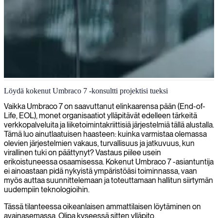
Umbraco 7 -kehitys
Löydä kokenut Umbraco 7 -konsultti projektisi tueksi
Tarjoamme Umbraco 7 -kehityksen asiantuntemusta luoden
Vaikka Umbraco 7 on saavuttanut elinkaarensa pään (End-of-
vankkoja ja räätälöityjä sisällönhallintaratkaisuja, jotka vastaavat
Life, EOL), monet organisaatiot ylläpitävät edelleen tärkeitä
täydellisesti liiketoimintanne vaatimuksia.
verkkopalveluita ja liiketoimintakriittisiä järjestelmiä tällä alustalla.
Tämä luo ainutlaatuisen haasteen: kuinka varmistaa olemassa
olevien järjestelmien vakaus, turvallisuus ja jatkuvuus, kun
virallinen tuki on päättynyt? Vastaus piilee usein
erikoistuneessa osaamisessa. Kokenut Umbraco 7 -asiantuntija
ei ainoastaan pidä nykyistä ympäristöäsi toiminnassa, vaan
myös auttaa suunnittelemaan ja toteuttamaan hallitun siirtymän
uudempiin teknologioihin.
Tässä tilanteessa oikeanlaisen ammattilaisen löytäminen on
avainasemassa. Olipa kyseessä sitten ylläpito,