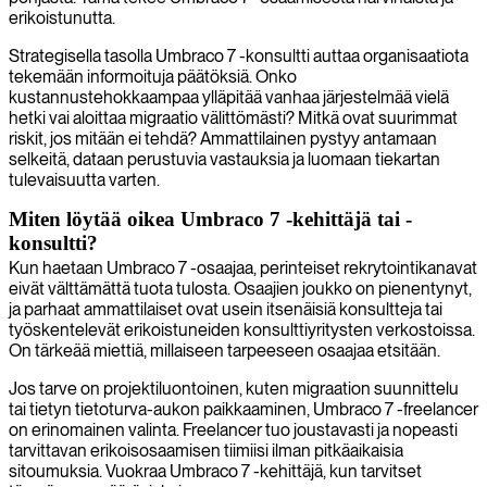
erikoistunutta.
Strategisella tasolla Umbraco 7 -konsultti auttaa organisaatiota
tekemään informoituja päätöksiä. Onko
kustannustehokkaampaa ylläpitää vanhaa järjestelmää vielä
hetki vai aloittaa migraatio välittömästi? Mitkä ovat suurimmat
riskit, jos mitään ei tehdä? Ammattilainen pystyy antamaan
selkeitä, dataan perustuvia vastauksia ja luomaan tiekartan
tulevaisuutta varten.
Miten löytää oikea Umbraco 7 -kehittäjä tai -
konsultti?
Kun haetaan Umbraco 7 -osaajaa, perinteiset rekrytointikanavat
eivät välttämättä tuota tulosta. Osaajien joukko on pienentynyt,
ja parhaat ammattilaiset ovat usein itsenäisiä konsultteja tai
työskentelevät erikoistuneiden konsulttiyritysten verkostoissa.
On tärkeää miettiä, millaiseen tarpeeseen osaajaa etsitään.
Jos tarve on projektiluontoinen, kuten migraation suunnittelu
tai tietyn tietoturva-aukon paikkaaminen, Umbraco 7 -freelancer
on erinomainen valinta. Freelancer tuo joustavasti ja nopeasti
tarvittavan erikoisosaamisen tiimiisi ilman pitkäaikaisia
sitoumuksia. Vuokraa Umbraco 7 -kehittäjä, kun tarvitset