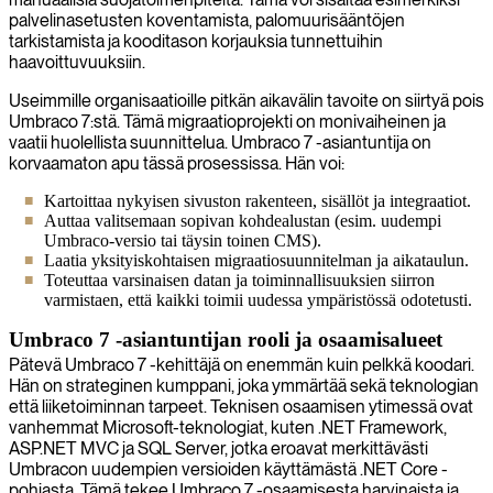
palvelinasetusten koventamista, palomuurisääntöjen
tarkistamista ja kooditason korjauksia tunnettuihin
haavoittuvuuksiin.
Useimmille organisaatioille pitkän aikavälin tavoite on siirtyä pois
Umbraco 7:stä. Tämä migraatioprojekti on monivaiheinen ja
vaatii huolellista suunnittelua. Umbraco 7 -asiantuntija on
korvaamaton apu tässä prosessissa. Hän voi:
Kartoittaa nykyisen sivuston rakenteen, sisällöt ja integraatiot.
Auttaa valitsemaan sopivan kohdealustan (esim. uudempi
Umbraco-versio tai täysin toinen CMS).
Laatia yksityiskohtaisen migraatiosuunnitelman ja aikataulun.
Toteuttaa varsinaisen datan ja toiminnallisuuksien siirron
varmistaen, että kaikki toimii uudessa ympäristössä odotetusti.
Umbraco 7 -asiantuntijan rooli ja osaamisalueet
Pätevä Umbraco 7 -kehittäjä on enemmän kuin pelkkä koodari.
Hän on strateginen kumppani, joka ymmärtää sekä teknologian
että liiketoiminnan tarpeet. Teknisen osaamisen ytimessä ovat
vanhemmat Microsoft-teknologiat, kuten .NET Framework,
ASP.NET MVC ja SQL Server, jotka eroavat merkittävästi
Umbracon uudempien versioiden käyttämästä .NET Core -
pohjasta. Tämä tekee Umbraco 7 -osaamisesta harvinaista ja