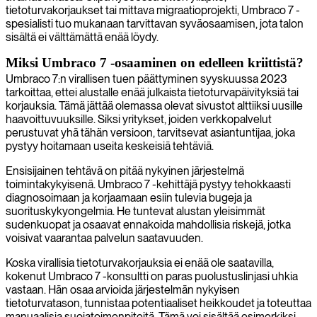
tietoturvakorjaukset tai mittava migraatioprojekti, Umbraco 7 -
spesialisti tuo mukanaan tarvittavan syväosaamisen, jota talon
sisältä ei välttämättä enää löydy.
Miksi Umbraco 7 -osaaminen on edelleen kriittistä?
Umbraco 7:n virallisen tuen päättyminen syyskuussa 2023
tarkoittaa, ettei alustalle enää julkaista tietoturvapäivityksiä tai
korjauksia. Tämä jättää olemassa olevat sivustot alttiiksi uusille
haavoittuvuuksille. Siksi yritykset, joiden verkkopalvelut
perustuvat yhä tähän versioon, tarvitsevat asiantuntijaa, joka
pystyy hoitamaan useita keskeisiä tehtäviä.
Ensisijainen tehtävä on pitää nykyinen järjestelmä
toimintakykyisenä. Umbraco 7 -kehittäjä pystyy tehokkaasti
diagnosoimaan ja korjaamaan esiin tulevia bugeja ja
suorituskykyongelmia. He tuntevat alustan yleisimmät
sudenkuopat ja osaavat ennakoida mahdollisia riskejä, jotka
voisivat vaarantaa palvelun saatavuuden.
Koska virallisia tietoturvakorjauksia ei enää ole saatavilla,
kokenut Umbraco 7 -konsultti on paras puolustuslinjasi uhkia
vastaan. Hän osaa arvioida järjestelmän nykyisen
tietoturvatason, tunnistaa potentiaaliset heikkoudet ja toteuttaa
manuaalisia suojatoimenpiteitä. Tämä voi sisältää esimerkiksi