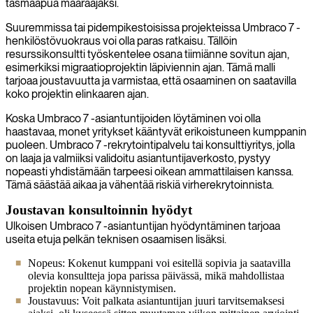
täsmäapua määräajaksi.
Suuremmissa tai pidempikestoisissa projekteissa Umbraco 7 -
henkilöstövuokraus voi olla paras ratkaisu. Tällöin
resurssikonsultti työskentelee osana tiimiänne sovitun ajan,
esimerkiksi migraatioprojektin läpiviennin ajan. Tämä malli
tarjoaa joustavuutta ja varmistaa, että osaaminen on saatavilla
koko projektin elinkaaren ajan.
Koska Umbraco 7 -asiantuntijoiden löytäminen voi olla
haastavaa, monet yritykset kääntyvät erikoistuneen kumppanin
puoleen. Umbraco 7 -rekrytointipalvelu tai konsulttiyritys, jolla
on laaja ja valmiiksi validoitu asiantuntijaverkosto, pystyy
nopeasti yhdistämään tarpeesi oikean ammattilaisen kanssa.
Tämä säästää aikaa ja vähentää riskiä virherekrytoinnista.
Joustavan konsultoinnin hyödyt
Ulkoisen Umbraco 7 -asiantuntijan hyödyntäminen tarjoaa
useita etuja pelkän teknisen osaamisen lisäksi.
Nopeus: Kokenut kumppani voi esitellä sopivia ja saatavilla
olevia konsultteja jopa parissa päivässä, mikä mahdollistaa
projektin nopean käynnistymisen.
Joustavuus: Voit palkata asiantuntijan juuri tarvitsemaksesi