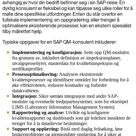
avhengig av hvor din bedrift befinner seg i sin SAP-reise. En
dyktig konsulent er fleksibel og kan tilpasse seg ulike roller for å
møte dine spesifikke utfordringer. Enten du står overfor en
fullskala implementering, en oppgradering, eller trenger å
optimalisere eksisterende prosesser, kan en ekstern spesialist
tilby målrettet hjelp.
Typiske oppgaver for en SAP QM-konsulent inkluderer:
Implementering og konfigurasjon:
Sette opp QM-modulen
fra grunnen av, inkludert definisjon av inspeksjonsplaner,
utvalgsprosedyrer, masterdata for kvalitetsinspeksjon og
sertifikatprofiler.
Prosessoptimalisering:
Analysere eksisterende
kvalitetsprosesser og identifisere områder for forbedring for å
øke effektiviteten, redusere kostnader og forbedre
datakvaliteten.
Integrasjon:
Sikre sømløs integrasjon med andre SAP-
moduler og eventuelle tredjepartssystemer, som for eksempel
LIMS (Laboratory Information Management System).
Rapportering og analyse:
Utvikle og konfigurere
kvalitetsrapporter og dashboards som gir ledelsen innsikten de
trenger for å ta datadrevne beslutninger.
Support og opplæring:
Bistå med daglig feilsøking, løse
brukerproblemer og gjennomføre opplæring for å sikre at