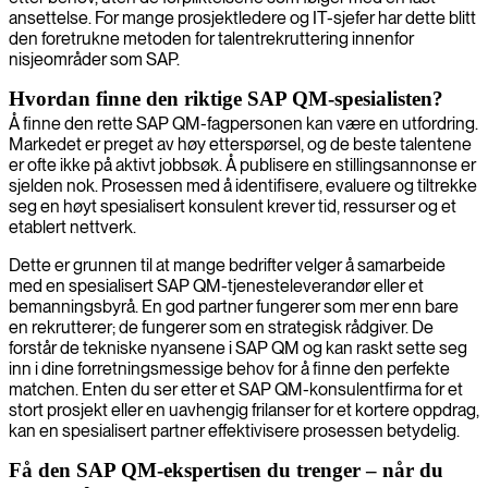
ansettelse. For mange prosjektledere og IT-sjefer har dette blitt
den foretrukne metoden for talentrekruttering innenfor
nisjeområder som SAP.
Hvordan finne den riktige SAP QM-spesialisten?
Å finne den rette SAP QM-fagpersonen kan være en utfordring.
Markedet er preget av høy etterspørsel, og de beste talentene
er ofte ikke på aktivt jobbsøk. Å publisere en stillingsannonse er
sjelden nok. Prosessen med å identifisere, evaluere og tiltrekke
seg en høyt spesialisert konsulent krever tid, ressurser og et
etablert nettverk.
Dette er grunnen til at mange bedrifter velger å samarbeide
med en spesialisert SAP QM-tjenesteleverandør eller et
bemanningsbyrå. En god partner fungerer som mer enn bare
en rekrutterer; de fungerer som en strategisk rådgiver. De
forstår de tekniske nyansene i SAP QM og kan raskt sette seg
inn i dine forretningsmessige behov for å finne den perfekte
matchen. Enten du ser etter et SAP QM-konsulentfirma for et
stort prosjekt eller en uavhengig frilanser for et kortere oppdrag,
kan en spesialisert partner effektivisere prosessen betydelig.
Få den SAP QM-ekspertisen du trenger – når du