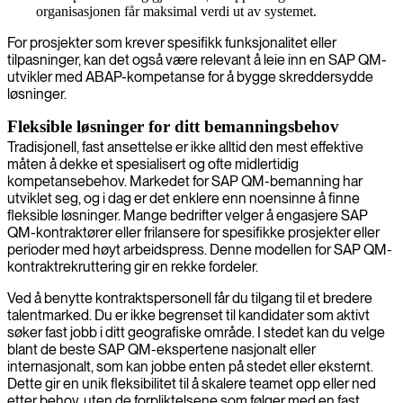
organisasjonen får maksimal verdi ut av systemet.
For prosjekter som krever spesifikk funksjonalitet eller
tilpasninger, kan det også være relevant å leie inn en SAP QM-
utvikler med ABAP-kompetanse for å bygge skreddersydde
løsninger.
Fleksible løsninger for ditt bemanningsbehov
Tradisjonell, fast ansettelse er ikke alltid den mest effektive
måten å dekke et spesialisert og ofte midlertidig
kompetansebehov. Markedet for SAP QM-bemanning har
utviklet seg, og i dag er det enklere enn noensinne å finne
fleksible løsninger. Mange bedrifter velger å engasjere SAP
QM-kontraktører eller frilansere for spesifikke prosjekter eller
perioder med høyt arbeidspress. Denne modellen for SAP QM-
kontraktrekruttering gir en rekke fordeler.
Ved å benytte kontraktspersonell får du tilgang til et bredere
talentmarked. Du er ikke begrenset til kandidater som aktivt
søker fast jobb i ditt geografiske område. I stedet kan du velge
blant de beste SAP QM-ekspertene nasjonalt eller
internasjonalt, som kan jobbe enten på stedet eller eksternt.
Dette gir en unik fleksibilitet til å skalere teamet opp eller ned
etter behov, uten de forpliktelsene som følger med en fast