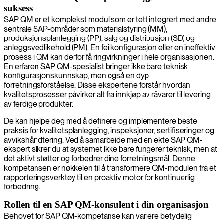
suksess
SAP QM er et komplekst modul som er tett integrert med andre
sentrale SAP-områder som materialstyring (MM),
produksjonsplanlegging (PP), salg og distribusjon (SD) og
anleggsvedlikehold (PM). En feilkonfigurasjon eller en ineffektiv
prosess i QM kan derfor få ringvirkninger i hele organisasjonen.
En erfaren SAP QM-spesialist bringer ikke bare teknisk
konfigurasjonskunnskap, men også en dyp
forretningsforståelse. Disse ekspertene forstår hvordan
kvalitetsprosesser påvirker alt fra innkjøp av råvarer til levering
av ferdige produkter.
De kan hjelpe deg med å definere og implementere beste
praksis for kvalitetsplanlegging, inspeksjoner, sertifiseringer og
avvikshåndtering. Ved å samarbeide med en ekte SAP QM-
ekspert sikrer du at systemet ikke bare fungerer teknisk, men at
det aktivt støtter og forbedrer dine forretningsmål. Denne
kompetansen er nøkkelen til å transformere QM-modulen fra et
rapporteringsverktøy til en proaktiv motor for kontinuerlig
forbedring.
Rollen til en SAP QM-konsulent i din organisasjon
Behovet for SAP QM-kompetanse kan variere betydelig