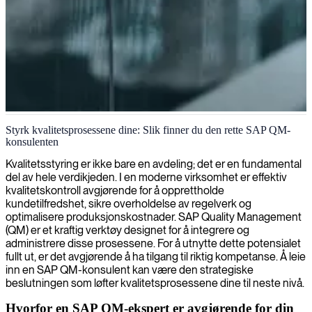
Implementering av kvalitetsstyring i SAP
Styrk kvalitetsprosessene dine: Slik finner du den rette SAP QM-
konsulenten
Vi leverer ekspertkonsulenter innen SAP QM som optimaliserer
kvalitetsstyringsprosessene dine, sikrer overholdelse av forskrifter og
Kvalitetsstyring er ikke bare en avdeling; det er en fundamental
driver operasjonell fortreffelighet i hele organisasjonen din.
del av hele verdikjeden. I en moderne virksomhet er effektiv
kvalitetskontroll avgjørende for å opprettholde
kundetilfredshet, sikre overholdelse av regelverk og
optimalisere produksjonskostnader. SAP Quality Management
(QM) er et kraftig verktøy designet for å integrere og
administrere disse prosessene. For å utnytte dette potensialet
fullt ut, er det avgjørende å ha tilgang til riktig kompetanse. Å leie
inn en SAP QM-konsulent kan være den strategiske
beslutningen som løfter kvalitetsprosessene dine til neste nivå.
Hvorfor en SAP QM-ekspert er avgjørende for din