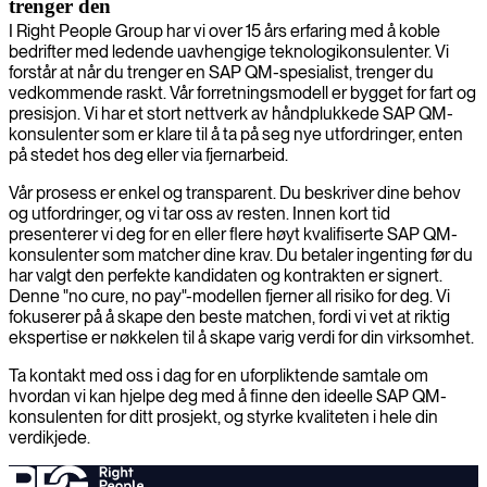
trenger den
I Right People Group har vi over 15 års erfaring med å koble
bedrifter med ledende uavhengige teknologikonsulenter. Vi
forstår at når du trenger en SAP QM-spesialist, trenger du
vedkommende raskt. Vår forretningsmodell er bygget for fart og
presisjon. Vi har et stort nettverk av håndplukkede SAP QM-
konsulenter som er klare til å ta på seg nye utfordringer, enten
på stedet hos deg eller via fjernarbeid.
Vår prosess er enkel og transparent. Du beskriver dine behov
og utfordringer, og vi tar oss av resten. Innen kort tid
presenterer vi deg for en eller flere høyt kvalifiserte SAP QM-
konsulenter som matcher dine krav. Du betaler ingenting før du
har valgt den perfekte kandidaten og kontrakten er signert.
Denne "no cure, no pay"-modellen fjerner all risiko for deg. Vi
fokuserer på å skape den beste matchen, fordi vi vet at riktig
ekspertise er nøkkelen til å skape varig verdi for din virksomhet.
Ta kontakt med oss i dag for en uforpliktende samtale om
hvordan vi kan hjelpe deg med å finne den ideelle SAP QM-
konsulenten for ditt prosjekt, og styrke kvaliteten i hele din
verdikjede.