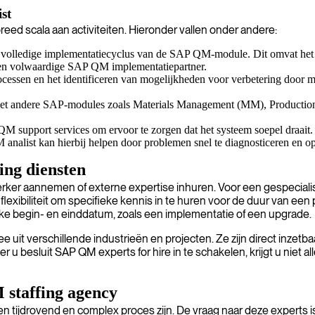
st
ed scala aan activiteiten. Hieronder vallen onder andere:
 volledige implementatiecyclus van de SAP QM-module. Dit omvat het 
s een volwaardige SAP QM implementatiepartner.
cessen en het identificeren van mogelijkheden voor verbetering door m
 andere SAP-modules zoals Materials Management (MM), Production Pla
support services om ervoor te zorgen dat het systeem soepel draait. D
analist kan hierbij helpen door problemen snel te diagnosticeren en op
ing diensten
rker aannemen of externe expertise inhuren. Voor een gespecia
flexibiliteit om specifieke kennis in te huren voor de duur van een 
lijke begin- en einddatum, zoals een implementatie of een upgrade.
t verschillende industrieën en projecten. Ze zijn direct inzetbaa
 u besluit SAP QM experts for hire in te schakelen, krijgt u niet 
 staffing agency
 tijdrovend en complex proces zijn. De vraag naar deze experts is