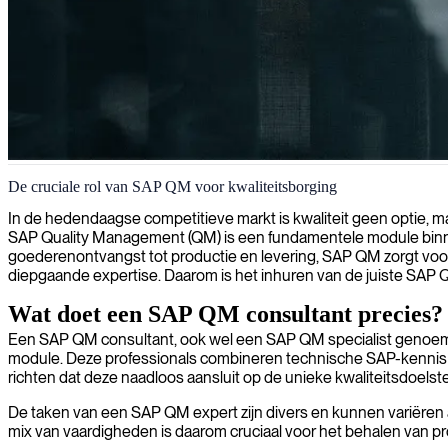
SAP kwaliteitsmanagement implementatie
De cruciale rol van SAP QM voor kwaliteitsborging
Wij leveren deskundige SAP QM-consultants die uw kwaliteitsmanagem
In de hedendaagse competitieve markt is kwaliteit geen optie, m
SAP Quality Management (QM) is een fundamentele module binne
goederenontvangst tot productie en levering, SAP QM zorgt voor 
diepgaande expertise. Daarom is het inhuren van de juiste SAP 
Wat doet een SAP QM consultant precies?
Een SAP QM consultant, ook wel een SAP QM specialist genoemd,
module. Deze professionals combineren technische SAP-kennis m
richten dat deze naadloos aansluit op de unieke kwaliteitsdoelste
De taken van een SAP QM expert zijn divers en kunnen variëren 
mix van vaardigheden is daarom cruciaal voor het behalen van p