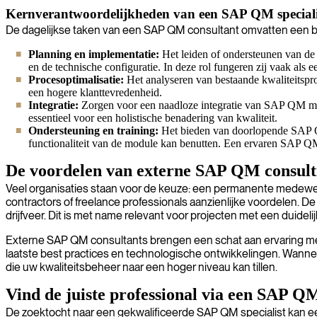
Kernverantwoordelijkheden van een SAP QM speciali
De dagelijkse taken van een SAP QM consultant omvatten een bre
Planning en implementatie:
Het leiden of ondersteunen van de
en de technische configuratie. In deze rol fungeren zij vaak al
Procesoptimalisatie:
Het analyseren van bestaande kwaliteitspro
een hogere klanttevredenheid.
Integratie:
Zorgen voor een naadloze integratie van SAP QM met
essentieel voor een holistische benadering van kwaliteit.
Ondersteuning en training:
Het bieden van doorlopende SAP QM 
functionaliteit van de module kan benutten. Een ervaren SAP QM 
De voordelen van externe SAP QM consult
Veel organisaties staan voor de keuze: een permanente medewe
contractors of freelance professionals aanzienlijke voordelen. De 
drijfveer. Dit is met name relevant voor projecten met een duide
Externe SAP QM consultants brengen een schat aan ervaring mee ui
laatste best practices en technologische ontwikkelingen. Wanneer
die uw kwaliteitsbeheer naar een hoger niveau kan tillen.
Vind de juiste professional via een SAP QM
De zoektocht naar een gekwalificeerde SAP QM specialist kan een