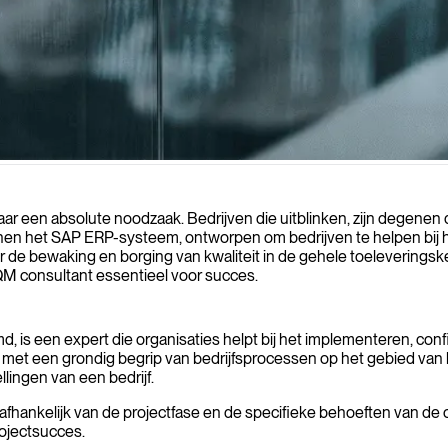
entprocessen optimaliseren, zorgen voor naleving van regelgeving, en
aar een absolute noodzaak. Bedrijven die uitblinken, zijn degene
n het SAP ERP-systeem, ontworpen om bedrijven te helpen bij he
de bewaking en borging van kwaliteit in de gehele toeleveringsket
QM consultant essentieel voor succes.
 is een expert die organisaties helpt bij het implementeren, co
et een grondig begrip van bedrijfsprocessen op het gebied van k
llingen van een bedrijf.
afhankelijk van de projectfase en de specifieke behoeften van de 
rojectsucces.