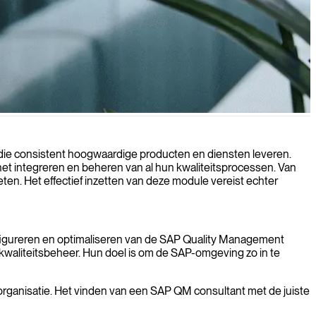
 operationele uitmuntendheid binnen uw organisatie stimuleren.
n die consistent hoogwaardige producten en diensten leveren.
t integreren en beheren van al hun kwaliteitsprocessen. Van
en. Het effectief inzetten van deze module vereist echter
nfigureren en optimaliseren van de SAP Quality Management
waliteitsbeheer. Hun doel is om de SAP-omgeving zo in te
organisatie. Het vinden van een SAP QM consultant met de juiste