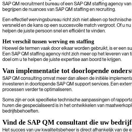
SAP QM recruitment bureau of een SAP QM staffing agency van 
begrijpen de nuances van SAP QM staffing en recruiting.
Een effectief wervingsbureau richt zich niet alleen op technisch
versneld en de kans op een succesvolle match vergroot. Of u nu 
helpen de juiste persoon snel en efficiënt te vinden.
Het verschil tussen werving en staffing
Hoewel de termen vaak door elkaar worden gebruikt, is er een su
Een SAP QM staffing agency richt zich meer op het leveren van ti
doel om u te helpen de juiste expertise aan boord te krijgen.
Van implementatie tot doorlopende onders
SAP QM consulting omvat meer dan alleen de initiële implementat
investeren in doorlopende SAP QM support services. Een extern
processen verder te optimaliseren.
Soms zijn er ook specifieke technische aanpassingen of rapportag
huren die gespecialiseerd is in het ontwikkelen van maatwerkop
bedrijfsbehoeften.
Vind de SAP QM consultant die uw bedrijf
Het succes van uw kwaliteitsbeheer is direct afhankelijk van de ex