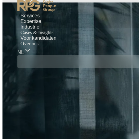
Services
Expertise
Industrie
Cases & Insights
Voor kandidaten
Over ons
NL