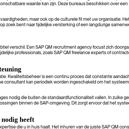
onschatbare waarde kan zijn. Deze bureaus beschikken over een 
e vaardigheden, maar ook op de culturele fit met uw organisatie. He
op zoek bent naar tijdelijke versterking of een langdurige samen
btiel verschil. Een SAP QM recruitment agency focust zich doorga
jdelijke professionals, zoals SAP QM freelance experts of contrac
teuning
ie. Kwaliteitsbeheer is een continu proces dat constante aandacht
e consultant kan periodiek worden ingeschakeld om het systeem t
es nodig die buiten de standaardfunctionaliteit vallen. In zulke 
lossingen binnen de SAP-omgeving. Dit zorgt ervoor dat het systee
 nodig heeft
pertise die u in huis haalt. Het inhuren van de juiste SAP QM consu