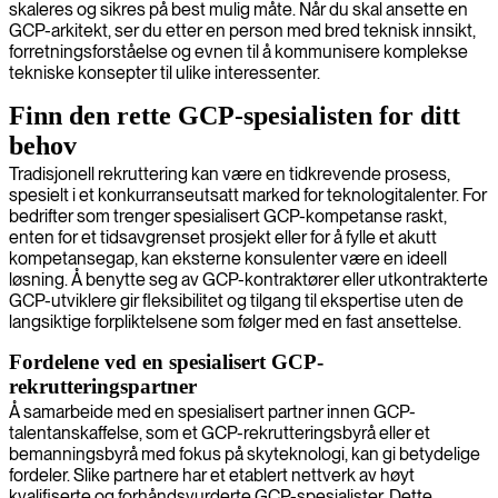
skaleres og sikres på best mulig måte. Når du skal ansette en
GCP-arkitekt, ser du etter en person med bred teknisk innsikt,
forretningsforståelse og evnen til å kommunisere komplekse
tekniske konsepter til ulike interessenter.
Finn den rette GCP-spesialisten for ditt
behov
Tradisjonell rekruttering kan være en tidkrevende prosess,
spesielt i et konkurranseutsatt marked for teknologitalenter. For
bedrifter som trenger spesialisert GCP-kompetanse raskt,
enten for et tidsavgrenset prosjekt eller for å fylle et akutt
kompetansegap, kan eksterne konsulenter være en ideell
løsning. Å benytte seg av GCP-kontraktører eller utkontrakterte
GCP-utviklere gir fleksibilitet og tilgang til ekspertise uten de
langsiktige forpliktelsene som følger med en fast ansettelse.
Fordelene ved en spesialisert GCP-
rekrutteringspartner
Å samarbeide med en spesialisert partner innen GCP-
talentanskaffelse, som et GCP-rekrutteringsbyrå eller et
bemanningsbyrå med fokus på skyteknologi, kan gi betydelige
fordeler. Slike partnere har et etablert nettverk av høyt
kvalifiserte og forhåndsvurderte GCP-spesialister. Dette