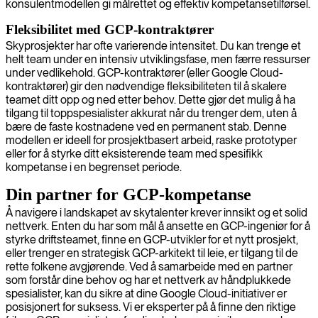
konsulentmodellen gi målrettet og effektiv kompetansetilførsel.
Fleksibilitet med GCP-kontraktører
Skyprosjekter har ofte varierende intensitet. Du kan trenge et
helt team under en intensiv utviklingsfase, men færre ressurser
under vedlikehold. GCP-kontraktører (eller Google Cloud-
kontraktører) gir den nødvendige fleksibiliteten til å skalere
teamet ditt opp og ned etter behov. Dette gjør det mulig å ha
tilgang til toppspesialister akkurat når du trenger dem, uten å
bære de faste kostnadene ved en permanent stab. Denne
modellen er ideell for prosjektbasert arbeid, raske prototyper
eller for å styrke ditt eksisterende team med spesifikk
kompetanse i en begrenset periode.
Din partner for GCP-kompetanse
Å navigere i landskapet av skytalenter krever innsikt og et solid
nettverk. Enten du har som mål å ansette en GCP-ingeniør for å
styrke driftsteamet, finne en GCP-utvikler for et nytt prosjekt,
eller trenger en strategisk GCP-arkitekt til leie, er tilgang til de
rette folkene avgjørende. Ved å samarbeide med en partner
som forstår dine behov og har et nettverk av håndplukkede
spesialister, kan du sikre at dine Google Cloud-initiativer er
posisjonert for suksess. Vi er eksperter på å finne den riktige