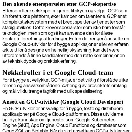
Den økende etterspørselen etter GCP-ekspertise
Ettersom flere selskaper migrerer til skyen og velger GCP som
sin foretrukne plattform, øker kampen om talentene. GCP er et
komplekst økosystem med et bredt spekter av tjenester som
stadig utvikles. Dette krever spesialister som ikke bare forstår
teknologien, men som også kan anvende den for å løse
konkrete forretningsutfordringer. Enten du trenger å ansette en
Google Cloud-utvikler for å bygge applikasjoner eller en erfaren
arkitekt for å designe en helhetlig skyløsning, kan det være
utfordrende å finne kandidater med den rette kombinasjonen
av teknisk dybde og praktisk erfaring.
Nøkkelroller i et Google Cloud-team
For å bygge et vellykket GCP-miljø, er det viktig å forstå de ulike
rollene og ansvarsområdene. Avhengig av prosjektets omfang
og mål, vil du trenge fagfolk med ulik spesialisering.
Ansett en GCP-utvikler (Google Cloud Developer)
En GCP-utvikler er ansvarlig for å bygge, teste og distribuere
applikasjoner på Google Cloud-plattformen. Disse utviklerne
har dyp kunnskap om tjenester som Google Kubernetes
Engine (GKE), App Engine, Cloud Functions og databaser som
Cloud SQL og Bigtable. Når du skal ansette en GCP-utvikler, ser