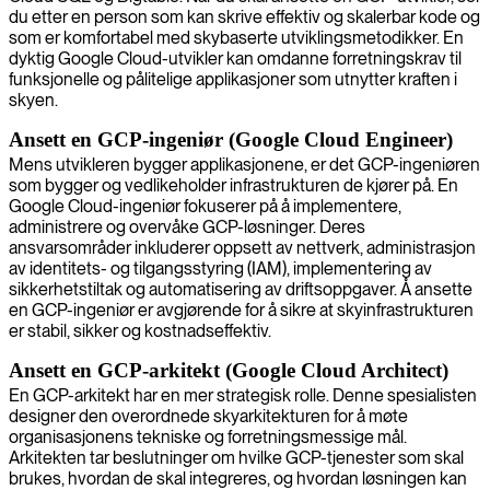
du etter en person som kan skrive effektiv og skalerbar kode og
som er komfortabel med skybaserte utviklingsmetodikker. En
dyktig Google Cloud-utvikler kan omdanne forretningskrav til
funksjonelle og pålitelige applikasjoner som utnytter kraften i
skyen.
Ansett en GCP-ingeniør (Google Cloud Engineer)
Mens utvikleren bygger applikasjonene, er det GCP-ingeniøren
som bygger og vedlikeholder infrastrukturen de kjører på. En
Google Cloud-ingeniør fokuserer på å implementere,
administrere og overvåke GCP-løsninger. Deres
ansvarsområder inkluderer oppsett av nettverk, administrasjon
av identitets- og tilgangsstyring (IAM), implementering av
sikkerhetstiltak og automatisering av driftsoppgaver. Å ansette
en GCP-ingeniør er avgjørende for å sikre at skyinfrastrukturen
er stabil, sikker og kostnadseffektiv.
Ansett en GCP-arkitekt (Google Cloud Architect)
En GCP-arkitekt har en mer strategisk rolle. Denne spesialisten
designer den overordnede skyarkitekturen for å møte
organisasjonens tekniske og forretningsmessige mål.
Arkitekten tar beslutninger om hvilke GCP-tjenester som skal
brukes, hvordan de skal integreres, og hvordan løsningen kan