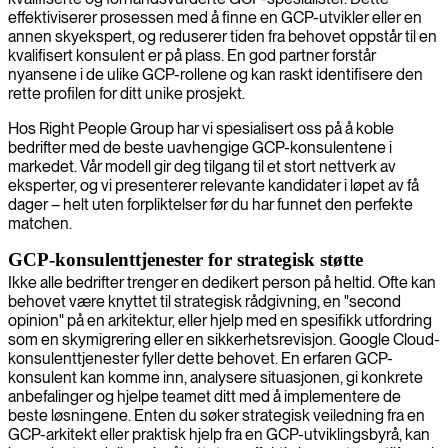
effektiviserer prosessen med å finne en GCP-utvikler eller en
annen skyekspert, og reduserer tiden fra behovet oppstår til en
kvalifisert konsulent er på plass. En god partner forstår
nyansene i de ulike GCP-rollene og kan raskt identifisere den
rette profilen for ditt unike prosjekt.
Hos Right People Group har vi spesialisert oss på å koble
bedrifter med de beste uavhengige GCP-konsulentene i
markedet. Vår modell gir deg tilgang til et stort nettverk av
eksperter, og vi presenterer relevante kandidater i løpet av få
dager – helt uten forpliktelser før du har funnet den perfekte
matchen.
GCP-konsulenttjenester for strategisk støtte
Ikke alle bedrifter trenger en dedikert person på heltid. Ofte kan
behovet være knyttet til strategisk rådgivning, en "second
opinion" på en arkitektur, eller hjelp med en spesifikk utfordring
som en skymigrering eller en sikkerhetsrevisjon. Google Cloud-
konsulenttjenester fyller dette behovet. En erfaren GCP-
konsulent kan komme inn, analysere situasjonen, gi konkrete
anbefalinger og hjelpe teamet ditt med å implementere de
beste løsningene. Enten du søker strategisk veiledning fra en
GCP-arkitekt eller praktisk hjelp fra en GCP-utviklingsbyrå, kan