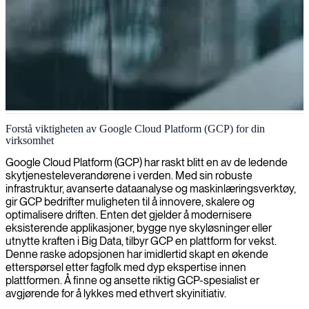
Databehandling på Google Cloud Platform
Forstå viktigheten av Google Cloud Platform (GCP) for din
virksomhet
Vi leverer erfarne fagfolk innen dataingeniørfag som skaper
databehandlingssystemer, stordata-pipelines og
Google Cloud Platform (GCP) har raskt blitt en av de ledende
maskinlæringsløsninger på Google Cloud Platform for å maksimere
skytjenesteleverandørene i verden. Med sin robuste
din organisasjons datakapabiliteter.
infrastruktur, avanserte dataanalyse og maskinlæringsverktøy,
gir GCP bedrifter muligheten til å innovere, skalere og
optimalisere driften. Enten det gjelder å modernisere
eksisterende applikasjoner, bygge nye skyløsninger eller
utnytte kraften i Big Data, tilbyr GCP en plattform for vekst.
Denne raske adopsjonen har imidlertid skapt en økende
etterspørsel etter fagfolk med dyp ekspertise innen
plattformen. Å finne og ansette riktig GCP-spesialist er
avgjørende for å lykkes med ethvert skyinitiativ.