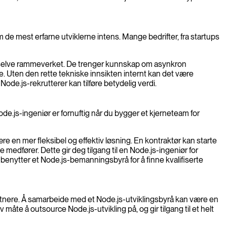
om de mest erfarne utviklerne intens. Mange bedrifter, fra startups
e selve rammeverket. De trenger kunnskap om asynkron
Uten den rette tekniske innsikten internt kan det være
ode.js-rekrutterer kan tilføre betydelig verdi.
ode.js-ingeniør er fornuftig når du bygger et kjerneteam for
e en mer fleksibel og effektiv løsning. En kontraktør kan starte
e medfører. Dette gir deg tilgang til en Node.js-ingeniør for
r benytter et Node.js-bemanningsbyrå for å finne kvalifiserte
partnere. Å samarbeide med et Node.js-utviklingsbyrå kan være en
v måte å outsource Node.js-utvikling på, og gir tilgang til et helt