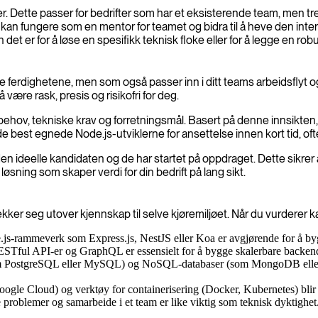
r. Dette passer for bedrifter som har et eksisterende team, men tr
lent kan fungere som en mentor for teamet og bidra til å heve den 
t er for å løse en spesifikk teknisk floke eller for å legge en robus
ke ferdighetene, men som også passer inn i ditt teams arbeidsflyt 
 være rask, presis og risikofri for deg.
ktbehov, tekniske krav og forretningsmål. Basert på denne innsikten
 best egnede Node.js-utviklerne for ansettelse innen kort tid, ofte 
den ideelle kandidaten og de har startet på oppdraget. Dette sikrer 
løsning som skaper verdi for din bedrift på lang sikt.
ker seg utover kjennskap til selve kjøremiljøet. Når du vurderer ka
s-rammeverk som Express.js, NestJS eller Koa er avgjørende for å bygg
ful API-er og GraphQL er essensielt for å bygge skalerbare backend-
m PostgreSQL eller MySQL) og NoSQL-databaser (som MongoDB eller Re
e Cloud) og verktøy for containerisering (Docker, Kubernetes) blir st
roblemer og samarbeide i et team er like viktig som teknisk dyktighet.