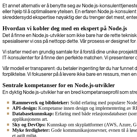
Et annet alternativ er å benytte seg av Node.js-konsulenttjeneste
eller hjelp til å optimalisere ytelsen. En erfaren Node.js-konsu
skreddersydd ekspertise nøyaktig der du trenger det mest, enten de
Hvordan vi kobler deg med en ekspert på Node.js
Det å finne en Node.js-utvikler som ikke bare har de rette teknis
spesialiserer vi oss på nettopp dette. Vår prosess er designet for å
Vi starter med en grundig samtale for å forstå dine unike prosje
IT-konsulenter for å finne den perfekte matchen. Vi presenterer de
Vår modell er transparent: du betaler ingenting før du har funnet 
forpliktelse. Vi fokuserer på å levere ikke bare en ressurs, men en 
Sentrale kompetanser for en Node.js-utvikler
En dyktig Node.js-utvikler har en bred kompetanseprofil som strek
Rammeverk og biblioteker:
Solid erfaring med populære Node.j
API-design:
Kompetanse innen design og implementering av REST
Databasekunnskap:
Erfaring med både relasjonsdatabaser (so
applikasjonens art.
Sky og DevOps:
Kunnskap om skyplattformer (AWS, Azure, Googl
Myke ferdigheter:
Gode kommunikasjonsevner, evnen til å løse p
et agilt miljø.