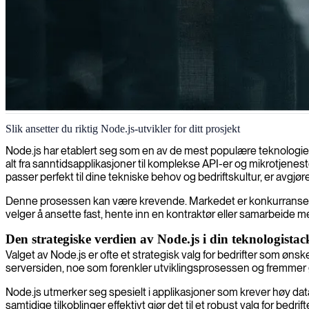
Node.js server-side applikasjonsutvikling
Slik ansetter du riktig Node.js-utvikler for ditt prosjekt
Vi styrker virksomheter med Node.js-utviklere som lager skalerbare, hø
Node.js har etablert seg som en av de mest populære teknologien
alt fra sanntidsapplikasjoner til komplekse API-er og mikrotjenes
passer perfekt til dine tekniske behov og bedriftskultur, er avgjø
Denne prosessen kan være krevende. Markedet er konkurranseprege
velger å ansette fast, hente inn en kontraktør eller samarbeide m
Den strategiske verdien av Node.js i din teknologistac
Valget av Node.js er ofte et strategisk valg for bedrifter som øn
serversiden, noe som forenkler utviklingsprosessen og fremmer 
Node.js utmerker seg spesielt i applikasjoner som krever høy da
samtidige tilkoblinger effektivt gjør det til et robust valg for bed