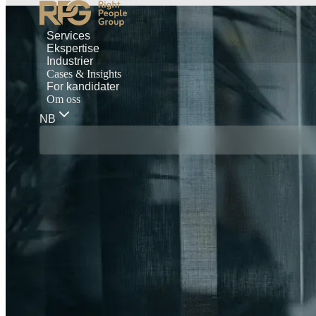
Services
Ekspertise
Industrier
Cases & Insights
For kandidater
Om oss
NB