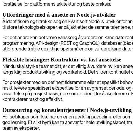
forståelse for plattformens arkitektur og beste praksis.
Utfordringer med å ansette en Node.js-utvikler
Å identifisere og tiltrekke seg en kvalifisert Node.js-utvikler for
til store teknologiselskaper, er på jakt etter de samme talentene,
For det andre kan det være vanskelig å vurdere en kandidats r
programmering, API-design (REST og GraphQL), databaser (både S
utfordrende å stille de riktige spørsmålene og vurdere kandidatene
Fleksible løsninger: Kontraktør vs. fast ansettelse
Når du skal styrke teamet ditt, er det viktig å vurdere hvilken an
langsiktig produktutvikling og vedlikehold. Det sikrer kontinuite
For prosjekter med en definert tidsramme eller et spesifikt behov
raskt, levere spesialisert ekspertise for en avgrenset periode, og g
ansettelse på prosjektbasis, noe som er ideelt for å akselerere ut
kontraktører raskt og effektivt.
Outsourcing og konsulenttjenester i Node.js-utvikling
For selskaper som ikke har en egen utviklingsavdeling, eller som
god løsning. Et slikt byrå kan ta ansvar for hele utviklingsløpet, fr
team av eksperter.