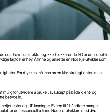
elsesdrevne arkitektur og ikke-blokkerende I/O er den ideell for
ktige fagfolk er høy. Å finne og ansette en Node.js-utvikler som
ligheter. For å lykkes må man ha en klar strategi, enten man
 mulig for utviklere å bruke JavaScript på både klient- og
ne betydelig.
mmetjenester og IoT-løsninger. Evnen til å håndtere mange
nsialet, er det essensielt å finne Node.js-utviklere med dyp