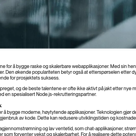
ytytende server-side applikasjoner tilpasset dine spesifikke behov.
e for å bygge raske og skalerbare webapplikasjoner. Med sin hend
ter. Den økende populariteten betyr også at etterspørselen etter dy
rende for prosjektets suksess.
t, og de beste talentene er ofte ikke aktivt på jakt etter nye mu
ed en spesialisert Node.js-rekrutteringspartner.
k
sker å bygge moderne, høytytende applikasjoner. Teknologien gjør det
gjenbruk av kode. Dette kan redusere utviklingstiden og kostnade
tagjennomstrømning og lav ventetid, som chat-applikasjoner, strø
rifter som forventer vekst og skalerbarhet. For å realisere dette pote