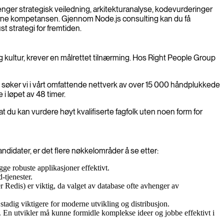
enger strategisk veiledning, arkitekturanalyse, kodevurderinger
interne kompetansen. Gjennom Node.js consulting kan du få
t strategi for fremtiden.
og kultur, krever en målrettet tilnærming. Hos Right People Group
, søker vi i vårt omfattende nettverk av over 15 000 håndplukkede
i løpet av 48 timer.
at du kan vurdere høyt kvalifiserte fagfolk uten noen form for
ndidater, er det flere nøkkelområder å se etter:
e robuste applikasjoner effektivt.
tjenester.
dis) er viktig, da valget av database ofte avhenger av
adig viktigere for moderne utvikling og distribusjon.
 En utvikler må kunne formidle komplekse ideer og jobbe effektivt i