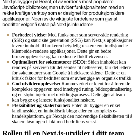
Next.js bygger på React, et av verdens mest populære
JavaScript-biblioteker, men utvider funksjonaliteten med en
rekke kraftige verktøy som er designet for produksjonsklare
applikasjoner. Noen av de viktigste fordelene som gjør at
bedrifter velger å satse på Next.js inkluderer:
Forbedret ytelse:
Med funksjoner som server-side rendering
(SSR) og static site generation (SSG) kan Next.js-applikasjoner
levere innhold til brukeren betydelig raskere enn tradisjonelle
klient-side-renderte applikasjoner. Dette gir en bedre
brukeropplevelse og kan redusere fluktfrekvensen.
Optimalisert for søkemotorer (SEO):
Siden innholdet kan
rendres på serveren før det sendes til nettleseren, blir det lettere
for søkemotorer som Google å indeksere sidene. Dette er en
kritisk faktor for bedrifter som er avhengige av organisk trafikk.
God utvikleropplevelse:
Rammeverket er kjent for å forenkle
komplekse oppgaver, med innebygd ruting, bildeoptimalisering
og en strømlinjeformet utviklingsprosess. Dette gjør at team
kan bygge og lansere funksjonalitet raskere.
Fleksibilitet og skalerbarhet:
Enten du bygger en enkel
landingsside, en innholdsrik blogg eller en kompleks e-
handelsplattform, gir Next.js den nødvendige fleksibiliteten til å
skalere løsningen i takt med bedriftens vekst.
Rollen til en Next.js-utvikler i ditt team