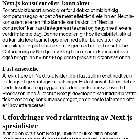
Next.js-konsulent eller -kontraktør
For prosjektbasert arbeid eller for å dekke et midlertidig
kompetansegap, er det ofte mest effektivt å leie inn en Next.js-
konsulent eller en frittstående kontraktør. En "Next.js
contractor" kan raskt integreres i teamet og begynne å levere
verdi fra første dag. Denne modellen gir høy fleksibilitet, slik at
du kan skalere teamet opp eller ned etter behov uten de
langsiktige forpliktelsene som følger med en fast ansettelse.
Outsourcing av Next.js-utvikling til en erfaren konsulent kan
også bringe inn ny innsikt og beste praksis til organisasjonen.
Fast ansettelse
Å rekruttere en Next.js-utvikler til en fast stilling er et godt valg
for langsiktige strategiske satsinger. En fast ansatt blir en del av
bedriftskulturen og bygger opp domenekunnskap over tid.
Prosessen med å "recruit Next.js developer" kan imidlertid være
tidkrevende og konkurransepreget, da de beste talentene ofte
er i høy etterspørsel.
Utfordringer ved rekruttering av Next.js-
spesialister
Å finne en kvalifisert Next.js-utvikler er ikke alltid enkelt.