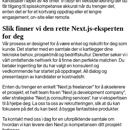
kandidater i løpet av 48 timer. Vi tilbyr en fleksibel løsning der du
får tilgang til spisskompetanse akkurat når du trenger det,
enten det er for et kortvarig oppdrag eller et lengre
engasjement, on-site eller remote.
Slik finner vi den rette Next.js-eksperten
for deg
Vår prosess er designet for å være enkel og risikofri for deg som
kunde. Det starter med en samtale der vi kartlegger dine
tekniske behov, prosjektmål og bedriftskultur. Deretter søker vi i
vårt omfattende nettverk for å finne den perfekte matchen. Du
betaler ingenting før du har valgt en konsulent og
vedkommende har startet på oppdraget. All dialog og
presentasjon av kandidater er kostnadsfri.
Enten du trenger en enkelt "Next.js freelancer" for å akselerere
et prosjekt, et helt team fra en "Next.js development company",
eller strategiske "Next.js consulting services", har vi ekspertisen
til å hjelpe deg. La oss ta oss av rekrutteringen, slik at du kan
fokusere på det du kan best: å bygge fantastiske produkter.
Ta kontakt med oss i dag for en uforpliktende samtale om
hvordan vi kan levere den Next.js-kompetansen ditt prosjekt