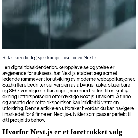
Next.js webutvikling
Slik sikrer du deg spisskompetanse innen Next.js
Vi tilbyr ekspertutviklig i Next.js, og skaper raske og skalerbare
I en digital tidsalder der brukeropplevelse og ytelse er
webapplikasjoner som gir eksepsjonelle brukeropplevelser samtidig
avgjørende for suksess, har Next.js etablert seg som et
som vi sikrer optimal ytelse.
ledende rammeverk for utvikling av moderne webapplikasjoner.
Stadig flere bedrifter ser verdien av å bygge raske, skalerbare
og SEO-vennlige nettløsninger, noe som har ført til en kraftig
økning i etterspørselen etter dyktige Next.js-utviklere. Å finne
og ansette den rette ekspertisen kan imidlertid være en
utfordring. Denne artikkelen utforsker hvordan du kan navigere
i markedet for å finne en Next.js-utvikler som passer perfekt til
ditt prosjekts behov.
Hvorfor Next.js er et foretrukket valg