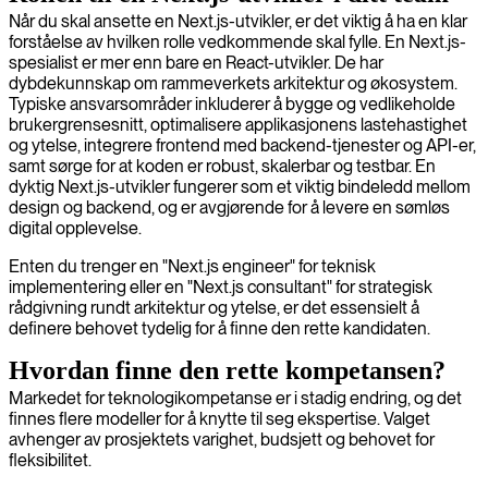
Når du skal ansette en Next.js-utvikler, er det viktig å ha en klar
forståelse av hvilken rolle vedkommende skal fylle. En Next.js-
spesialist er mer enn bare en React-utvikler. De har
dybdekunnskap om rammeverkets arkitektur og økosystem.
Typiske ansvarsområder inkluderer å bygge og vedlikeholde
brukergrensesnitt, optimalisere applikasjonens lastehastighet
og ytelse, integrere frontend med backend-tjenester og API-er,
samt sørge for at koden er robust, skalerbar og testbar. En
dyktig Next.js-utvikler fungerer som et viktig bindeledd mellom
design og backend, og er avgjørende for å levere en sømløs
digital opplevelse.
Enten du trenger en "Next.js engineer" for teknisk
implementering eller en "Next.js consultant" for strategisk
rådgivning rundt arkitektur og ytelse, er det essensielt å
definere behovet tydelig for å finne den rette kandidaten.
Hvordan finne den rette kompetansen?
Markedet for teknologikompetanse er i stadig endring, og det
finnes flere modeller for å knytte til seg ekspertise. Valget
avhenger av prosjektets varighet, budsjett og behovet for
fleksibilitet.