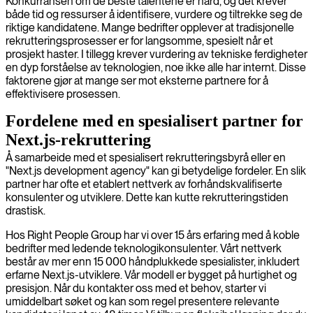
Konkurransen om de beste talentene er hard, og det krever
både tid og ressurser å identifisere, vurdere og tiltrekke seg de
riktige kandidatene. Mange bedrifter opplever at tradisjonelle
rekrutteringsprosesser er for langsomme, spesielt når et
prosjekt haster. I tillegg krever vurdering av tekniske ferdigheter
en dyp forståelse av teknologien, noe ikke alle har internt. Disse
faktorene gjør at mange ser mot eksterne partnere for å
effektivisere prosessen.
Fordelene med en spesialisert partner for
Next.js-rekruttering
Å samarbeide med et spesialisert rekrutteringsbyrå eller en
"Next.js development agency" kan gi betydelige fordeler. En slik
partner har ofte et etablert nettverk av forhåndskvalifiserte
konsulenter og utviklere. Dette kan kutte rekrutteringstiden
drastisk.
Hos Right People Group har vi over 15 års erfaring med å koble
bedrifter med ledende teknologikonsulenter. Vårt nettverk
består av mer enn 15 000 håndplukkede spesialister, inkludert
erfarne Next.js-utviklere. Vår modell er bygget på hurtighet og
presisjon. Når du kontakter oss med et behov, starter vi
umiddelbart søket og kan som regel presentere relevante